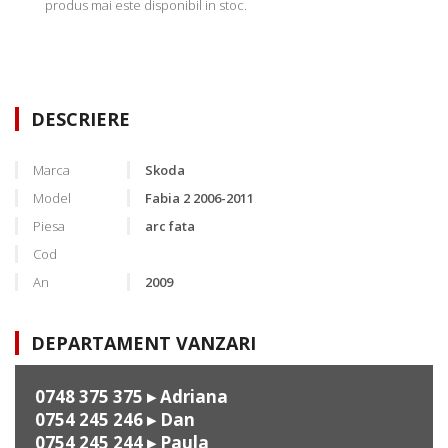
produs mai este disponibil in stoc.
DESCRIERE
Marca
Skoda
Model
Fabia 2 2006-2011
Piesa
arc fata
Cod
An
2009
DEPARTAMENT VANZARI
0748 375 375
▸ Adriana
0754 245 246
▸ Dan
0754 245 244
▸ Paula