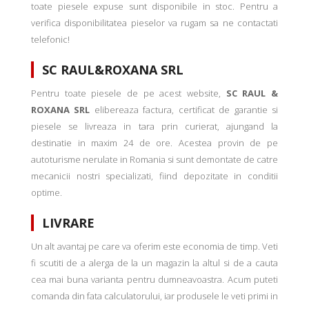
toate piesele expuse sunt disponibile in stoc. Pentru a
verifica disponibilitatea pieselor va rugam sa ne contactati
telefonic!
SC RAUL&ROXANA SRL
Pentru toate piesele de pe acest website,
SC RAUL &
ROXANA SRL
elibereaza factura, certificat de garantie si
piesele se livreaza in tara prin curierat, ajungand la
destinatie in maxim 24 de ore. Acestea provin de pe
autoturisme nerulate in Romania si sunt demontate de catre
mecanicii nostri specializati, fiind depozitate in conditii
optime.
LIVRARE
Un alt avantaj pe care va oferim este economia de timp. Veti
fi scutiti de a alerga de la un magazin la altul si de a cauta
cea mai buna varianta pentru dumneavoastra. Acum puteti
comanda din fata calculatorului, iar produsele le veti primi in