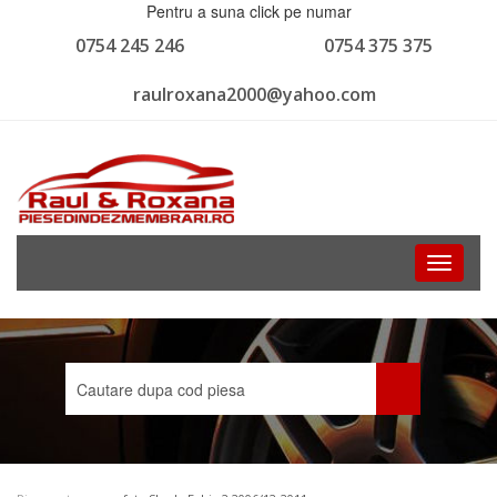
Pentru a suna click pe numar
0754 245 246
0754 375 375
raulroxana2000@yahoo.com
Toggle
navigati