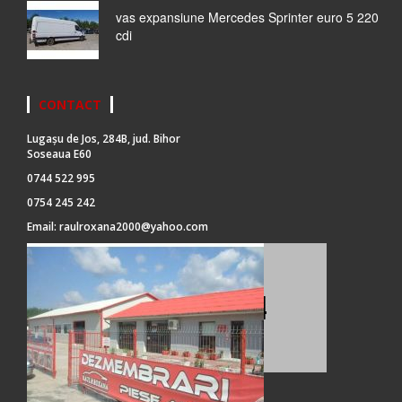
vas expansiune Mercedes Sprinter euro 5 220
cdi
CONTACT
Lugașu de Jos, 284B, jud. Bihor
Soseaua E60
0744 522 995
0754 245 242
Email:
raulroxana2000@yahoo.com