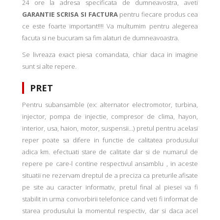
24 ore la adresa specificata de dumneavostra, aveti
GARANTIE SCRISA SI FACTURA
pentru fiecare produs cea
ce este foarte important!!!! Va multumim pentru alegerea
facuta si ne bucuram sa fim alaturi de dumneavoastra.
Se livreaza exact piesa comandata, chiar daca in imagine
sunt si alte repere.
PRET
Pentru subansamble (ex: alternator electromotor, turbina,
injector, pompa de injectie, compresor de clima, hayon,
interior, usa, haion, motor, suspensii...) pretul pentru acelasi
reper poate sa difere in functie de calitatea produsului
adica km. efectuati stare de calitate dar si de numarul de
repere pe care-l contine respectivul ansamblu , in aceste
situatii ne rezervam dreptul de a preciza ca preturile afisate
pe site au caracter informativ, pretul final al piesei va fi
stabilit in urma convorbirii telefonice cand veti fi informat de
starea produsului la momentul respectiv, dar si daca acel