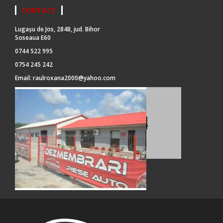
CONTACT
Lugașu de Jos, 284B, jud. Bihor
Soseaua E60
0744 522 995
0754 245 242
Email:
raulroxana2000@yahoo.com