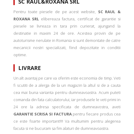
SC RAUL&ROXANA SRL
Pentru toate piesele de pe acest website,
SC RAUL &
ROXANA SRL
elibereaza factura, certificat de garantie si
piesele se livreaza in tara prin curierat, ajungand la
destinatie in maxim 24 de ore. Acestea provin de pe
autoturisme nerulate in Romania si sunt demontate de catre
mecanicii nostri specializati, fiind depozitate in conditii
optime.
LIVRARE
Un alt avantaj pe care va oferim este economia de timp. Veti
fi scutiti de a alerga de la un magazin la altul si de a cauta
cea mai buna varianta pentru dumneavoastra. Acum puteti
comanda din fata calculatorului, iar produsele le veti primi in
24 ore la adresa specificata de dumneavostra, aveti
GARANTIE SCRISA SI FACTURA
pentru fiecare produs cea
ce este foarte important!!!! Va multumim pentru alegerea
facuta si ne bucuram sa fim alaturi de dumneavoastra.