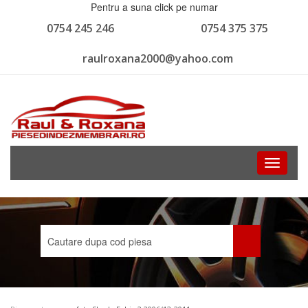
Pentru a suna click pe numar
0754 245 246
0754 375 375
raulroxana2000@yahoo.com
Toggle
navigati