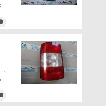
5
erta!
5