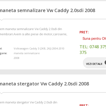
maneta semnalizare Vw Caddy 2.0sdi 2008
em maneta semnalizare Vw Caddy 2.0sdi din
PRET:
embrari.Avem si alte piese de motor,caroserie,
Suna pentru Of
TEL: 0748 37
l:
Volkswagen Caddy 3 (2KB, 2KJ) 2004-2010
375
gorie:
maneta semnalizare
2008
VEZI DETALII
maneta stergator Vw Caddy 2.0sdi 2008
em maneta stergator Vw Caddy 2.0sdi din
PRET: