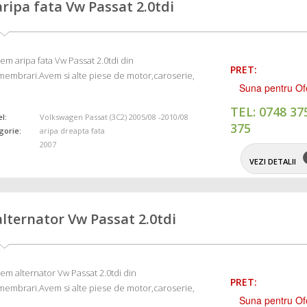
aripa fata Vw Passat 2.0tdi
em aripa fata Vw Passat 2.0tdi din
PRET:
embrari.Avem si alte piese de motor,caroserie,
Suna pentru Of
TEL: 0748 37
l:
Volkswagen Passat (3C2) 2005/08 -2010/08
375
gorie:
aripa dreapta fata
2007
VEZI DETALII
alternator Vw Passat 2.0tdi
em alternator Vw Passat 2.0tdi din
PRET:
embrari.Avem si alte piese de motor,caroserie,
Suna pentru Of