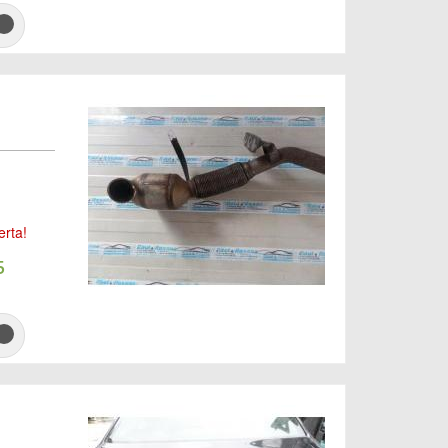
erta!
5