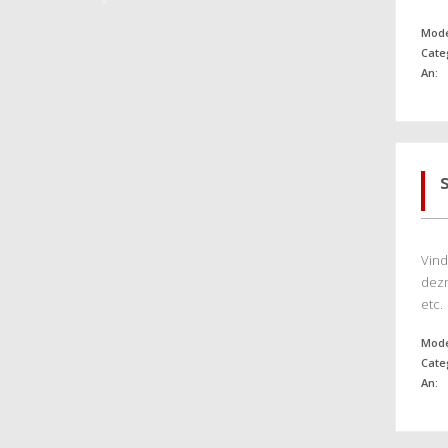
Mode
Cate
An:
Vind
dezm
etc.
Mode
Cate
An: