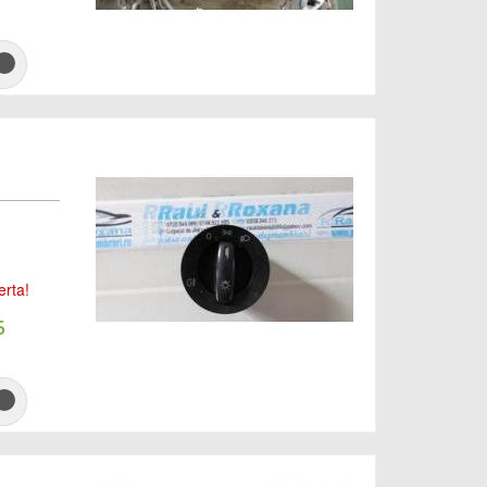
erta!
5