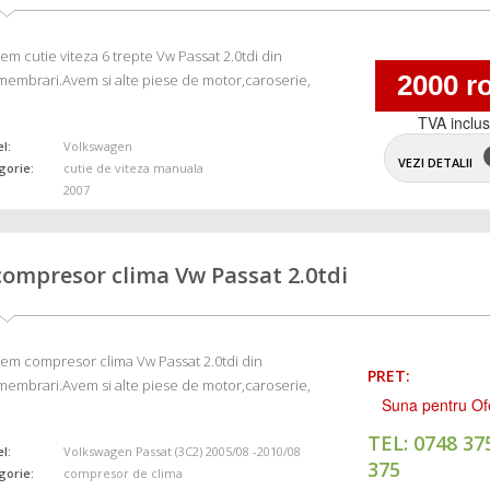
em cutie viteza 6 trepte Vw Passat 2.0tdi din
2000 r
embrari.Avem si alte piese de motor,caroserie,
TVA inclu
l:
Volkswagen
VEZI DETALII
gorie:
cutie de viteza manuala
2007
compresor clima Vw Passat 2.0tdi
em compresor clima Vw Passat 2.0tdi din
PRET:
embrari.Avem si alte piese de motor,caroserie,
Suna pentru Of
TEL: 0748 37
l:
Volkswagen Passat (3C2) 2005/08 -2010/08
375
gorie:
compresor de clima