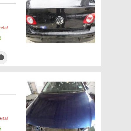
erta!
5
erta!
5