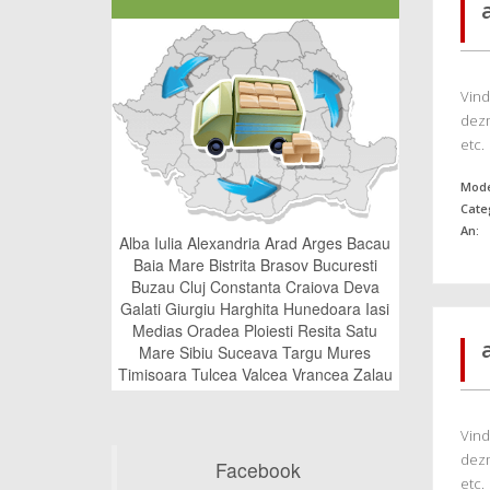
Vind
dezm
etc.
Mode
Cate
An:
Alba Iulia
Alexandria
Arad
Arges
Bacau
Baia Mare
Bistrita
Brasov
Bucuresti
Buzau
Cluj
Constanta
Craiova
Deva
Galati
Giurgiu
Harghita
Hunedoara
Iasi
Medias
Oradea
Ploiesti
Resita
Satu
Mare
Sibiu
Suceava
Targu Mures
Timisoara
Tulcea
Valcea
Vrancea
Zalau
Vind
dezm
Facebook
etc.