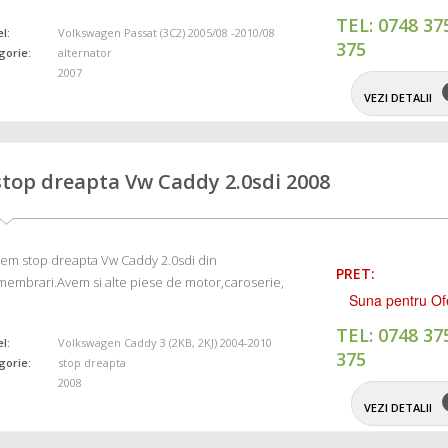
TEL: 0748 37
l:
Volkswagen Passat (3C2) 2005/08 -2010/08
375
gorie:
alternator
2007
VEZI DETALII
stop dreapta Vw Caddy 2.0sdi 2008
em stop dreapta Vw Caddy 2.0sdi din
PRET:
embrari.Avem si alte piese de motor,caroserie,
Suna pentru Of
TEL: 0748 37
l:
Volkswagen Caddy 3 (2KB, 2KJ) 2004-2010
375
gorie:
stop dreapta
2008
VEZI DETALII