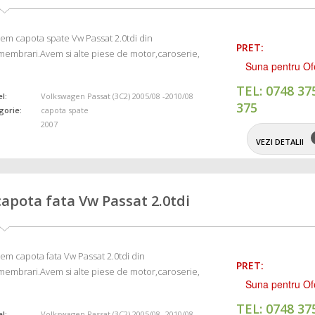
em capota spate Vw Passat 2.0tdi din
PRET:
embrari.Avem si alte piese de motor,caroserie,
Suna pentru Of
TEL: 0748 37
l:
Volkswagen Passat (3C2) 2005/08 -2010/08
375
gorie:
capota spate
2007
VEZI DETALII
capota fata Vw Passat 2.0tdi
em capota fata Vw Passat 2.0tdi din
PRET:
embrari.Avem si alte piese de motor,caroserie,
Suna pentru Of
TEL: 0748 37
l:
Volkswagen Passat (3C2) 2005/08 -2010/08