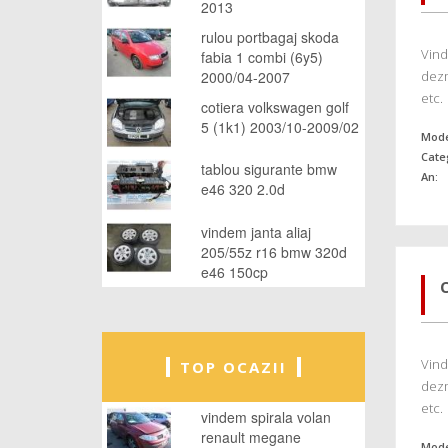
2013
rulou portbagaj skoda
Vind
fabia 1 combi (6y5)
dezm
2000/04-2007
etc.
cotiera volkswagen golf
5 (1k1) 2003/10-2009/02
Mode
Cate
tablou sigurante bmw
An:
e46 320 2.0d
vindem janta aliaj
205/55z r16 bmw 320d
e46 150cp
Vind
TOP OCAZII
dezm
etc.
vindem spirala volan
renault megane
Mode