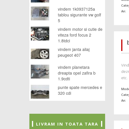
Cate
vindem 1k0937125a
An:
tablou sigurante vw golf
5
vindem motor si cutie de
viteza ford focus 2
1.8tdci
vindem janta aliaj
peugeot 407
Vind
vindem planetara
dezm
dreapta opel zafira b
etc.
1.9cdti
punte spate mercedes e
Mode
320 cdi
Cate
An:
LIVRAM IN TOATA TARA