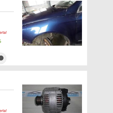
erta!
5
erta!