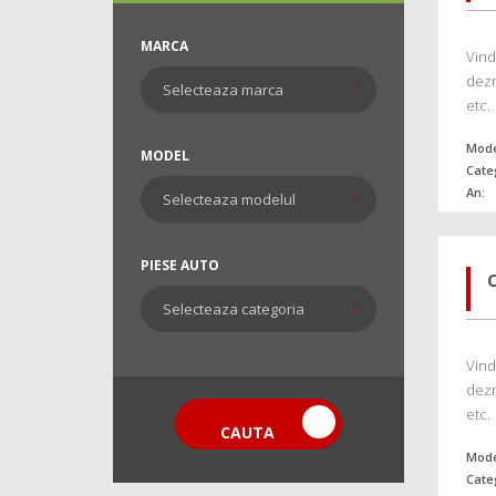
MARCA
Vind
dezm
etc.
Mode
MODEL
Cate
An:
PIESE AUTO
Vind
dezm
etc.
CAUTA
Mode
Cate