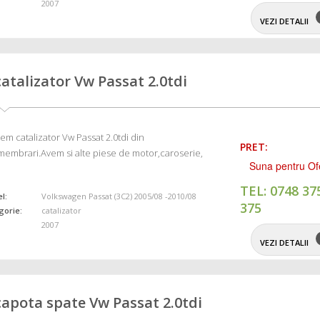
2007
VEZI DETALII
catalizator Vw Passat 2.0tdi
em catalizator Vw Passat 2.0tdi din
PRET:
embrari.Avem si alte piese de motor,caroserie,
Suna pentru Of
TEL: 0748 37
l:
Volkswagen Passat (3C2) 2005/08 -2010/08
375
gorie:
catalizator
2007
VEZI DETALII
capota spate Vw Passat 2.0tdi