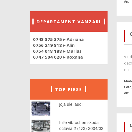
An:
DEPARTAMENT VANZARI
0748 375 375
▸ Adriana
0756 219 818
▸ Alin
0754 018 188
▸ Marius
0747 504 020
▸ Roxana
Vind
dezm
etc.
Mode
Cate
TOP PIESE
An:
joja ulei audi
fulie vibrochen skoda
octavia 2 (1z3) 2004/02-