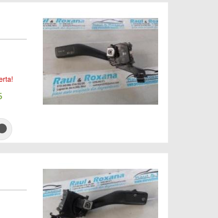
erta!
5