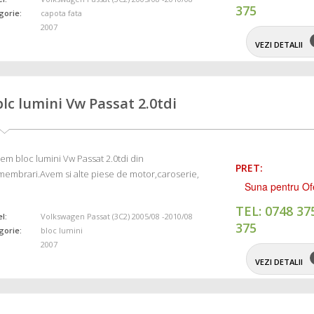
375
gorie:
capota fata
2007
VEZI DETALII
blc lumini Vw Passat 2.0tdi
em bloc lumini Vw Passat 2.0tdi din
PRET:
embrari.Avem si alte piese de motor,caroserie,
Suna pentru Of
TEL: 0748 37
l:
Volkswagen Passat (3C2) 2005/08 -2010/08
375
gorie:
bloc lumini
2007
VEZI DETALII