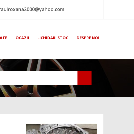
raulroxana2000@yahoo.com
ATE
OCAZII
LICHIDARI STOC
DESPRE NOI