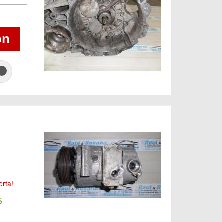
on
s
erta!
5