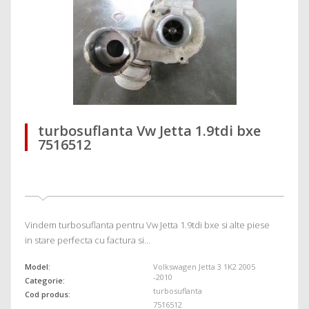
turbosuflanta Vw Jetta 1.9tdi bxe
7516512
Vindem turbosuflanta pentru Vw Jetta 1.9tdi bxe si alte piese
in stare perfecta cu factura si…
Model:
Volkswagen Jetta 3 1K2 2005
-2010
Categorie:
turbosuflanta
Cod produs:
7516512