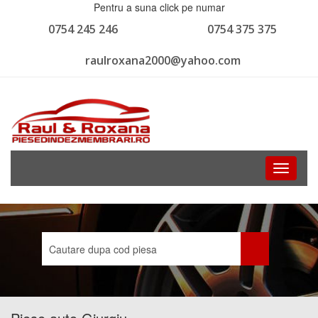
Pentru a suna click pe numar
0754 245 246
0754 375 375
raulroxana2000@yahoo.com
Toggle
navigati