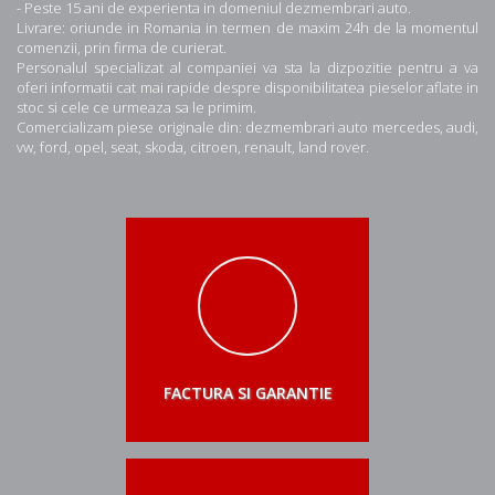
- Peste 15 ani de experienta in domeniul dezmembrari auto.
Livrare: oriunde in Romania in termen de maxim 24h de la momentul
comenzii, prin firma de curierat.
Personalul specializat al companiei va sta la dizpozitie pentru a va
oferi informatii cat mai rapide despre disponibilitatea pieselor aflate in
stoc si cele ce urmeaza sa le primim.
Comercializam piese originale din: dezmembrari auto mercedes, audi,
vw, ford, opel, seat, skoda, citroen, renault, land rover.
FACTURA SI GARANTIE