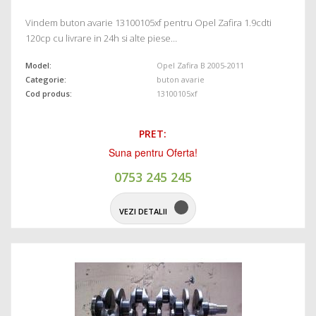
Vindem buton avarie 13100105xf pentru Opel Zafira 1.9cdti
120cp cu livrare in 24h si alte piese…
Model:
Opel Zafira B 2005-2011
Categorie:
buton avarie
Cod produs:
13100105xf
PRET:
Suna pentru Oferta!
0753 245 245
VEZI DETALII