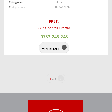
Categorie:
planetara
Cod produs:
8e0407271at
PRET:
Suna pentru Oferta!
0753 245 245
VEZI DETALII
>
1
2
3