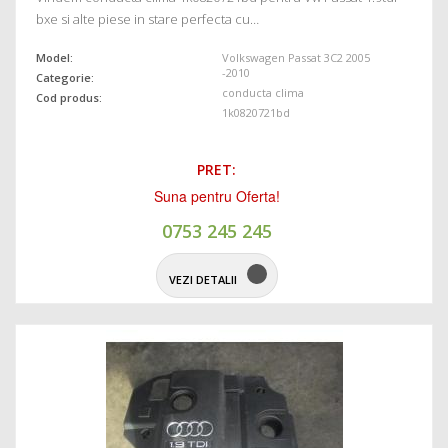
bxe si alte piese in stare perfecta cu…
Model:
Volkswagen Passat 3C2 2005
-2010
Categorie:
conducta clima
Cod produs:
1k0820721bd
PRET:
Suna pentru Oferta!
0753 245 245
VEZI DETALII