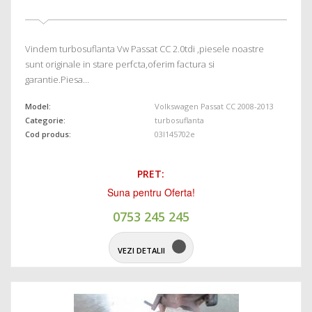
Vindem turbosuflanta Vw Passat CC 2.0tdi ,piesele noastre
sunt originale in stare perfcta,oferim factura si
garantie.Piesa…
Model:
Volkswagen Passat CC 2008-2013
Categorie:
turbosuflanta
Cod produs:
03l145702e
PRET:
Suna pentru Oferta!
0753 245 245
VEZI DETALII