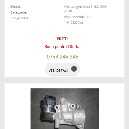
Model:
Volkswagen Jetta 3 1K2 2005
-2010
Categorie:
electroventilator
Cod produs:
1k0121207aa
PRET:
Suna pentru Oferta!
0753 245 245
VEZI DETALII