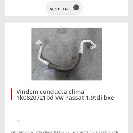
VEZI DETALII
Vindem conducta clima
1k0820721bd Vw Passat 1.9tdi bxe
Vindem conducta clima 1k0820721bd pentru Vw Passat 1.9tdi