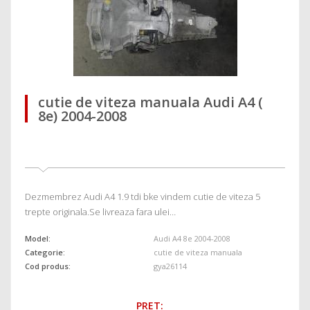
cutie de viteza manuala Audi A4 (
8e) 2004-2008
Dezmembrez Audi A4 1.9 tdi bke vindem cutie de viteza 5
trepte originala.Se livreaza fara ulei…
Model:
Audi A4 8e 2004-2008
Categorie:
cutie de viteza manuala
Cod produs:
gya26114
PRET: