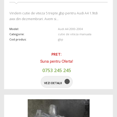
Vindem cutie de viteza 5 trepte gbp pentru Audi A4 1.9tdi
awx din dezmembrari. Avem si…
Model:
Audi A4 2000-2004
Categorie:
cutie de viteza manuala
Cod produs:
gbp
PRET:
Suna pentru Oferta!
0753 245 245
VEZI DETALII