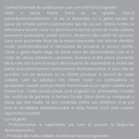
Sunteti interesat de unele piese auto second hand originale?
Aveti o sansa foarte buna sa va ajutam. Site-ul
piesedindezmembrari.ro va sta la dispozitie cu o gama variata de
piese de schimb pentru autoturisme sau de suv-uri. Oferta nostra se
adreseaza tuturor celor ce apreciaza si doresc piese de inalta calitate,
persoane particulare, unitati service, dealeri si alte retele de vanzare,
care sunt provenite doar de la masini importate. Noi oferim clientilor
nostri profesionalismul in furnizarea de produse si servicii oferite.
Gasiti o gama foarte larga de piese auto din dezmembrari cum ar fi:
cutie de viteza, elemente caroserie, motoare si alte piese provenite
de la cele mai bune branduri din industria de automobile si multe alte
piese si accesorii pentru autoturismul dumneavoastra. In plus fata de
acestea, noi ne straduim sa va oferim produse si servicii de inalta
calitate care sa satisfaca toti clientii nostri cu certitudinea ca
produsele cautate sunt pe deplin functionale la un raport calitate-pret
foarte bun. Toate aceste piese sunt originale nu aftermarket, insotite
de certificat de garantie si factura fiscala. Daca doriti sa cumparati o
piesa sau mai multe, se pot comanda online sau telefonic si se pot
livra in localitatea dumneavoastra in timp foarte scurt prin courier
rapid FAN COURIER.
La noi gasiti:
- Profesionalism si experienta, pe care le punem la dispozitia
dumneavoastra.
- Produse de inalta calitate, insotite de factura si garantie.