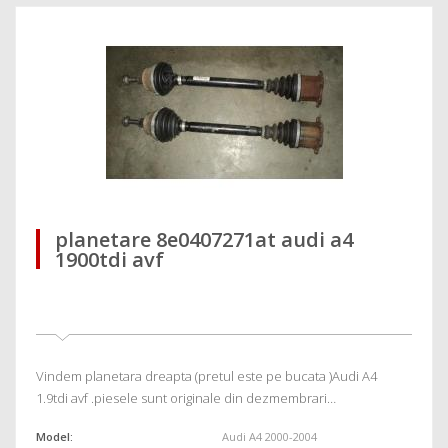
planetare 8e0407271at audi a4
1900tdi avf
Vindem planetara dreapta (pretul este pe bucata )Audi A4
1.9tdi avf .piesele sunt originale din dezmembrari…
Model:
Audi A4 2000-2004