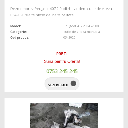
Dezmembrez Peugeot 407 2.0hdi rhr vindem cutie de viteza
0342020 si alte piese de inalta calitate.…
Model:
Peugeot 407 2004 -2008
Categorie:
cutie de viteza manuala
Cod produs:
0342020
PRET:
Suna pentru Oferta!
0753 245 245
VEZI DETALII