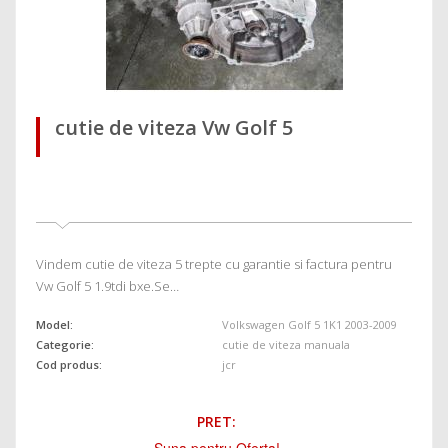
cutie de viteza Vw Golf 5
Vindem cutie de viteza 5 trepte cu garantie si factura pentru
Vw Golf 5 1.9tdi bxe.Se…
Model:
Volkswagen Golf 5 1K1 2003-2009
Categorie:
cutie de viteza manuala
Cod produs:
jcr
PRET: