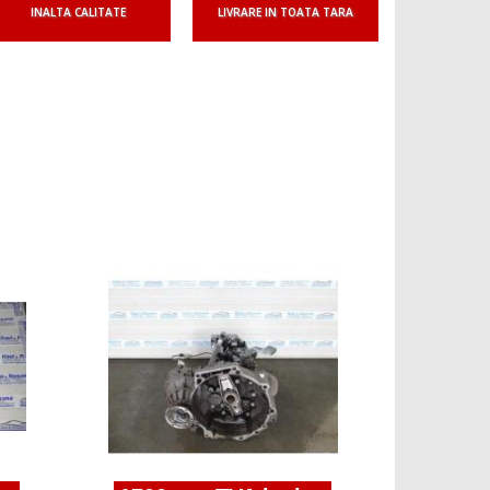
INALTA CALITATE
LIVRARE IN TOATA TARA
1800 r
cutie de 
1.9tdi bls