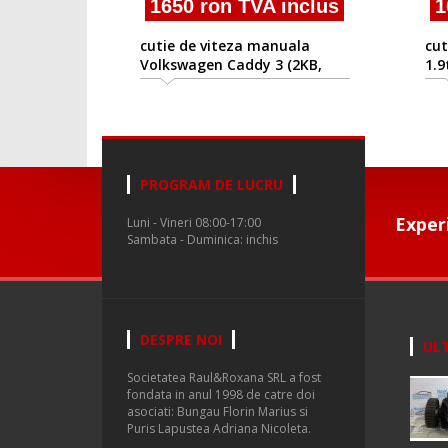
1650 ron TVA inclus
16
cutie de viteza manuala
cuti
Volkswagen Caddy 3 (2KB,
1.9t
2KJ) 2004-2010
PROGRAM DE LUCRU
Exper
Luni - Vineri 08:00-17:00
Sambata - Duminica: inchis
DESPRE NOI
ULT
Societatea Raul&Roxana SRL a fost
fondata in anul 1998 de catre doi
asociati: Bungau Florin Marius si
Puris Lapustea Adriana Nicoleta.