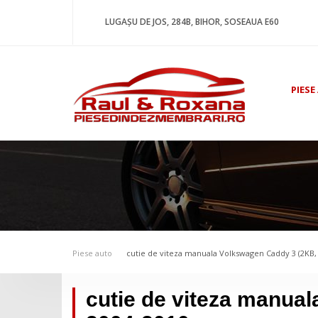
LUGAȘU DE JOS, 284B, BIHOR, SOSEAUA E60
PIESE
Piese auto
cutie de viteza manuala Volkswagen Caddy 3 (2KB, 
cutie de viteza manua