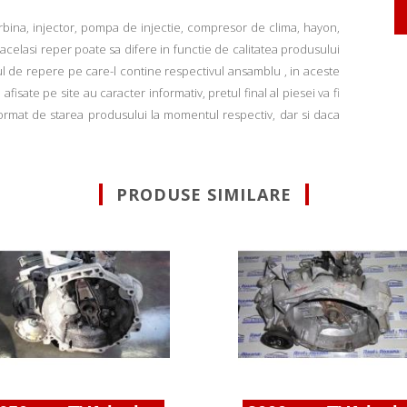
rbina, injector, pompa de injectie, compresor de clima, hayon,
u acelasi reper poate sa difere in functie de calitatea produsului
ul de repere pe care-l contine respectivul ansamblu , in aceste
fisate pe site au caracter informativ, pretul final al piesei va fi
informat de starea produsului la momentul respectiv, dar si daca
PRODUSE SIMILARE