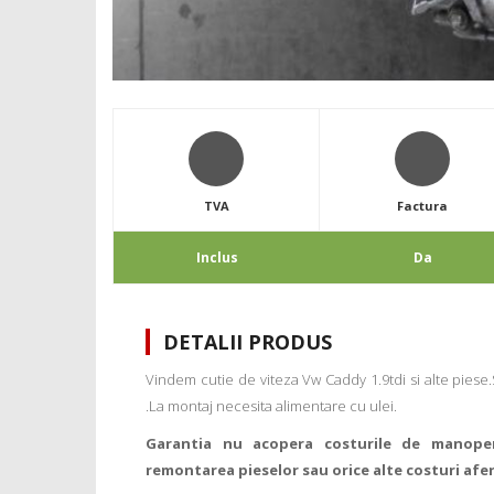
TVA
Factura
Inclus
Da
DETALII PRODUS
Vindem cutie de viteza Vw Caddy 1.9tdi si alte piese.S
.La montaj necesita alimentare cu ulei.
Garantia nu acopera costurile de manope
remontarea pieselor sau orice alte costuri afe