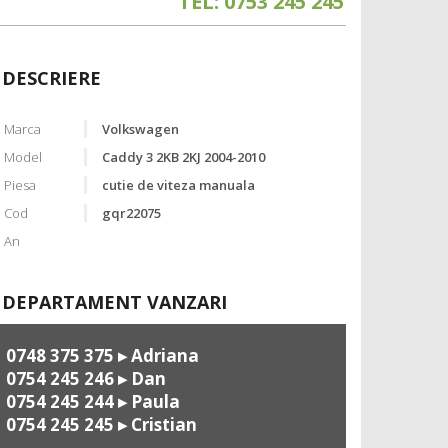
TEL: 0753 245 245
DESCRIERE
Marca
Volkswagen
Model
Caddy 3 2KB 2KJ 2004-2010
Piesa
cutie de viteza manuala
Cod
gqr22075
An
DEPARTAMENT VANZARI
0748 375 375
▸ Adriana
0754 245 246
▸ Dan
0754 245 244
▸ Paula
0754 245 245
▸ Cristian