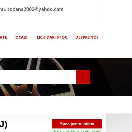
raulroxana2000@yahoo.com
ATE
OCAZII
LICHIDARI STOC
DESPRE NOI
J)
Suna pentru oferta