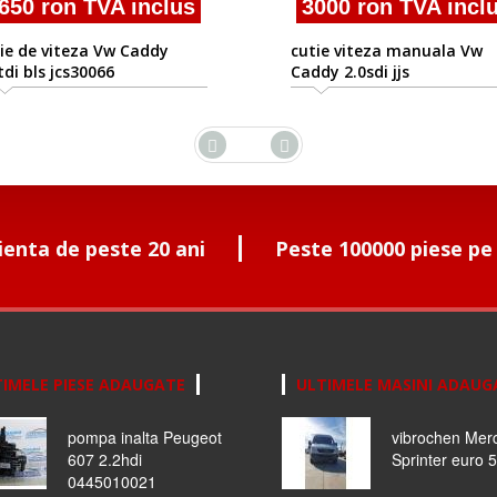
50 ron TVA inclus
3000 ron TVA inclu
e de viteza Vw Caddy
cutie viteza manuala Vw
di bls jcs30066
Caddy 2.0sdi jjs
ienta de peste 20 ani
Peste 100000 piese pe
IMELE PIESE ADAUGATE
ULTIMELE MASINI ADAUG
pompa inalta Peugeot
vibrochen Mer
607 2.2hdi
Sprinter euro 5
0445010021