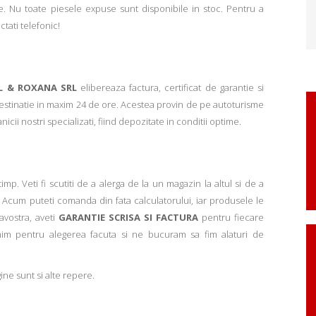
. Nu toate piesele expuse sunt disponibile in stoc. Pentru a
ctati telefonic!
L & ROXANA SRL
elibereaza factura, certificat de garantie si
 destinatie in maxim 24 de ore. Acestea provin de pe autoturisme
ii nostri specializati, fiind depozitate in conditii optime.
p. Veti fi scutiti de a alerga de la un magazin la altul si de a
Acum puteti comanda din fata calculatorului, iar produsele le
avostra, aveti
GARANTIE SCRISA SI FACTURA
pentru fiecare
mim pentru alegerea facuta si ne bucuram sa fim alaturi de
ne sunt si alte repere.