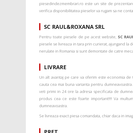
piesedindezmembrari.ro este un site de prezentare
verifica disponibilitatea pieselor va rugam sa ne conta
SC RAUL&ROXANA SRL
Pentru toate piesele de pe acest website,
SC RAU
piesele se livreaza in tara prin curierat, ajungand la
nerulate in Romania si sunt demontate de catre mecanic
LIVRARE
Un alt avantaj pe care va oferim este economia de tim
cauta cea mai buna varianta pentru dumneavoastra. 
veti primi in 24 ore la adresa specificata de dumne
produs cea ce este foarte important!!!! Va multu
dumneavoastra.
Se livreaza exact piesa comandata, chiar daca in imagi
PRET