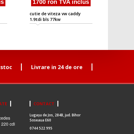
s
1700 ron TVA inclus
cutie de viteza vw caddy
1.9tdi bls 77kw
 stoc
Livrare in 24 de ore
ATE
CONTACT
Lugașu de Jos, 284B, jud. Bihor
cedes
Soseaua E60
 220 cdi
0744 522 995