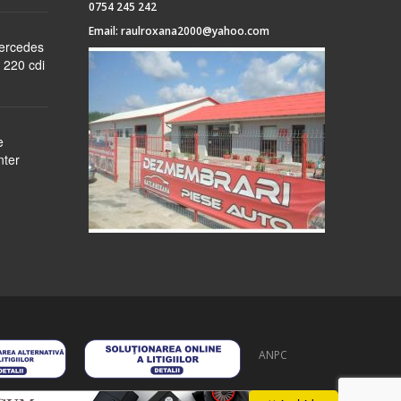
0754 245 242
Email:
raulroxana2000@yahoo.com
Mercedes
 220 cdi
e
nter
ANPC
 stoc
despre noi
formular cerere
autentificare
contact