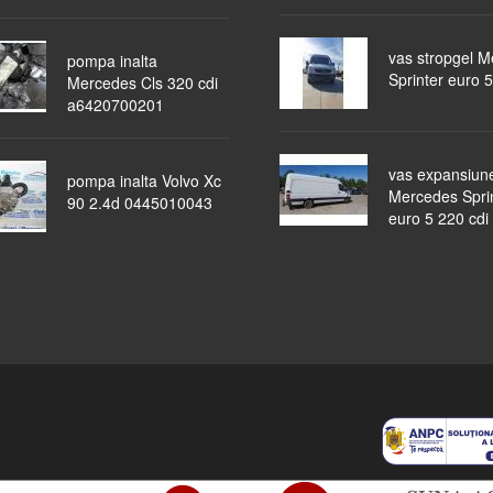
vas stropgel 
pompa inalta
Sprinter euro 5
Mercedes Cls 320 cdi
a6420700201
vas expansiun
pompa inalta Volvo Xc
Mercedes Spri
90 2.4d 0445010043
euro 5 220 cdi
piese auto
masini dezmembrate
ocazii
lichidari