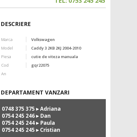
TEL: 0753 245 245
DESCRIERE
Marca
Volkswagen
Model
Caddy 3 2KB 2KJ 2004-2010
Piesa
cutie de viteza manuala
Cod
gqr22075
An
DEPARTAMENT VANZARI
0748 375 375
▸ Adriana
0754 245 246
▸ Dan
0754 245 244
▸ Paula
0754 245 245
▸ Cristian