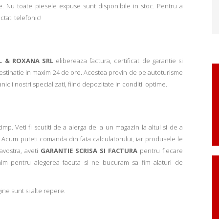
. Nu toate piesele expuse sunt disponibile in stoc. Pentru a
ctati telefonic!
L & ROXANA SRL
elibereaza factura, certificat de garantie si
 destinatie in maxim 24 de ore. Acestea provin de pe autoturisme
ii nostri specializati, fiind depozitate in conditii optime.
p. Veti fi scutiti de a alerga de la un magazin la altul si de a
Acum puteti comanda din fata calculatorului, iar produsele le
avostra, aveti
GARANTIE SCRISA SI FACTURA
pentru fiecare
mim pentru alegerea facuta si ne bucuram sa fim alaturi de
ne sunt si alte repere.