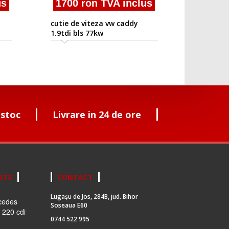
us
1700 ron TVA inclus
cutie de viteza vw caddy
1.9tdi bls 77kw
 stoc
Livrare in 24 de ore
ATE
CONTACT
Lugașu de Jos, 284B, jud. Bihor
cedes
Soseaua E60
 220 cdi
0744 522 995