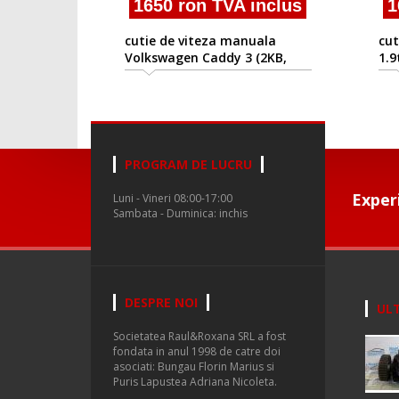
1650 ron TVA inclus
1
cutie de viteza manuala
cut
Volkswagen Caddy 3 (2KB,
1.9
2KJ) 2004-2010
PROGRAM DE LUCRU
Exper
Luni - Vineri 08:00-17:00
Sambata - Duminica: inchis
DESPRE NOI
ULT
Societatea Raul&Roxana SRL a fost
fondata in anul 1998 de catre doi
asociati: Bungau Florin Marius si
Puris Lapustea Adriana Nicoleta.