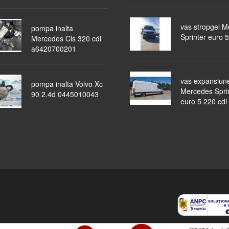
vas stropgel 
pompa inalta
Sprinter euro 5
Mercedes Cls 320 cdi
a6420700201
vas expansiun
pompa inalta Volvo Xc
Mercedes Spri
90 2.4d 0445010043
euro 5 220 cdi
piese auto
masini dezmembrate
ocazii
lichidari