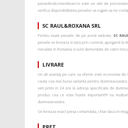
piesedindezmembrari.ro este un site de prezentare
verifica disponibilitatea pieselor va rugam sa ne conta
SC RAUL&ROXANA SRL
Pentru toate piesele de pe acest website,
SC RAU
piesele se livreaza in tara prin curierat, ajungand la
nerulate in Romania si sunt demontate de catre mecanic
LIVRARE
Un alt avantaj pe care va oferim este economia de tim
cauta cea mai buna varianta pentru dumneavoastra. 
veti primi in 24 ore la adresa specificata de dumne
produs cea ce este foarte important!!!! Va multu
dumneavoastra.
Se livreaza exact piesa comandata, chiar daca in imagi
PRET