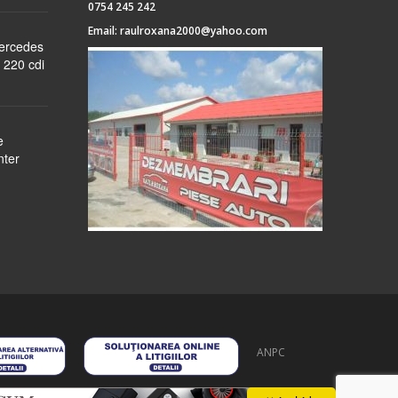
0754 245 242
Email:
raulroxana2000@yahoo.com
Mercedes
 220 cdi
e
nter
ANPC
 stoc
despre noi
formular cerere
autentificare
contact