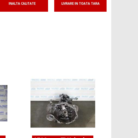
INALTA CALITATE
LIVRARE IN TOATA TARA
1800 
cutie de
1.9tdi bls