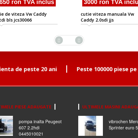
650 ron TVA inclus
3000 ron TVA incl
ie de viteza Vw Caddy
cutie viteza manuala Vw
tdi bls jcs30066
Caddy 2.0sdi jjs
ienta de peste 20 ani
Peste 100000 piese pe
IMELE PIESE ADAUGATE
ULTIMELE MASINI ADAUG
pompa inalta Peugeot
vibrochen Mer
607 2.2hdi
Sprinter euro 5
0445010021