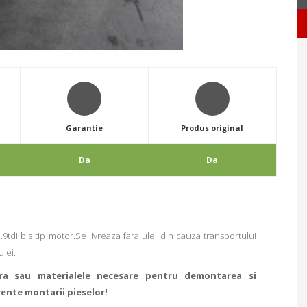
Garantie
Produs original
Da
Da
di bls tip motor.Se livreaza fara ulei din cauza transportului
ulei.
ra sau materialele necesare pentru demontarea si
rente montarii pieselor!