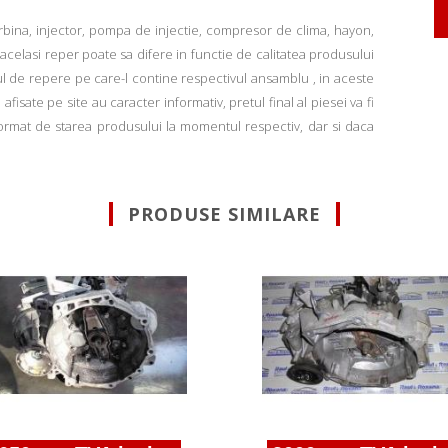
rbina, injector, pompa de injectie, compresor de clima, hayon,
u acelasi reper poate sa difere in functie de calitatea produsului
ul de repere pe care-l contine respectivul ansamblu , in aceste
fisate pe site au caracter informativ, pretul final al piesei va fi
informat de starea produsului la momentul respectiv, dar si daca
PRODUSE SIMILARE