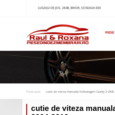
LUGAȘU DE JOS, 284B, BIHOR, SOSEAUA E60
PIESE
Piese auto
cutie de viteza manuala Volkswagen Caddy 3 (2KB, 
cutie de viteza manua