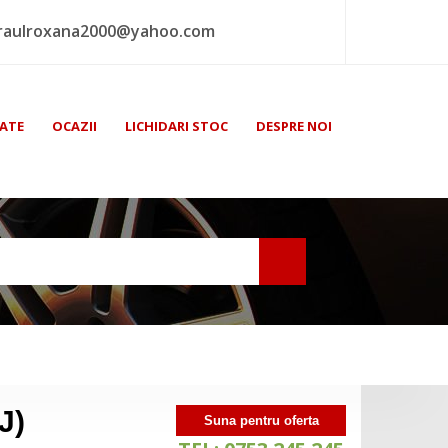
raulroxana2000@yahoo.com
ATE
OCAZII
LICHIDARI STOC
DESPRE NOI
J)
Suna pentru oferta