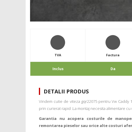
TVA
Factura
Inclus
Da
DETALII PRODUS
Vindem cutie de viteza gqr22075 pentru Vw Caddy 1.9t
prin curierat rapid .La montaj necesita alimentare cu 
Garantia nu acopera costurile de manope
remontarea pieselor sau orice alte costuri afe