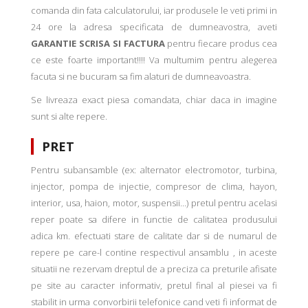
comanda din fata calculatorului, iar produsele le veti primi in
24 ore la adresa specificata de dumneavostra, aveti
GARANTIE SCRISA SI FACTURA
pentru fiecare produs cea
ce este foarte important!!!! Va multumim pentru alegerea
facuta si ne bucuram sa fim alaturi de dumneavoastra.
Se livreaza exact piesa comandata, chiar daca in imagine
sunt si alte repere.
PRET
Pentru subansamble (ex: alternator electromotor, turbina,
injector, pompa de injectie, compresor de clima, hayon,
interior, usa, haion, motor, suspensii...) pretul pentru acelasi
reper poate sa difere in functie de calitatea produsului
adica km. efectuati stare de calitate dar si de numarul de
repere pe care-l contine respectivul ansamblu , in aceste
situatii ne rezervam dreptul de a preciza ca preturile afisate
pe site au caracter informativ, pretul final al piesei va fi
stabilit in urma convorbirii telefonice cand veti fi informat de