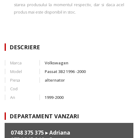
starea produsului la momentul respectiv, dar si daca acel
produs mai este disponibil in stoc.
DESCRIERE
Marca
Volkswagen
Model
Passat 3B2 1996 -2000
Piesa
alternator
Cod
An
1999-2000
DEPARTAMENT VANZARI
0748 375 375
▸ Adriana