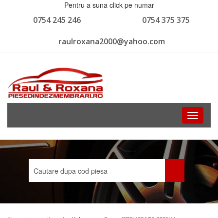
Pentru a suna click pe numar
0754 245 246
0754 375 375
raulroxana2000@yahoo.com
Toggle
navigati