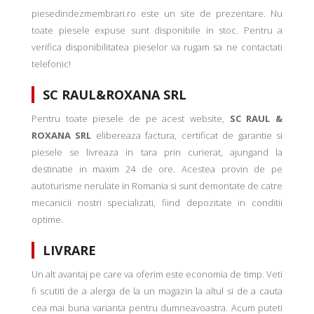
piesedindezmembrari.ro este un site de prezentare. Nu
toate piesele expuse sunt disponibile in stoc. Pentru a
verifica disponibilitatea pieselor va rugam sa ne contactati
telefonic!
SC RAUL&ROXANA SRL
Pentru toate piesele de pe acest website,
SC RAUL &
ROXANA SRL
elibereaza factura, certificat de garantie si
piesele se livreaza in tara prin curierat, ajungand la
destinatie in maxim 24 de ore. Acestea provin de pe
autoturisme nerulate in Romania si sunt demontate de catre
mecanicii nostri specializati, fiind depozitate in conditii
optime.
LIVRARE
Un alt avantaj pe care va oferim este economia de timp. Veti
fi scutiti de a alerga de la un magazin la altul si de a cauta
cea mai buna varianta pentru dumneavoastra. Acum puteti