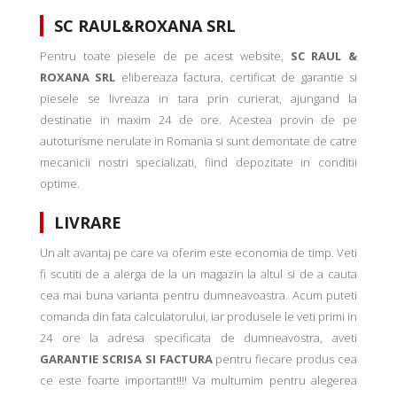
SC RAUL&ROXANA SRL
Pentru toate piesele de pe acest website,
SC RAUL &
ROXANA SRL
elibereaza factura, certificat de garantie si
piesele se livreaza in tara prin curierat, ajungand la
destinatie in maxim 24 de ore. Acestea provin de pe
autoturisme nerulate in Romania si sunt demontate de catre
mecanicii nostri specializati, fiind depozitate in conditii
optime.
LIVRARE
Un alt avantaj pe care va oferim este economia de timp. Veti
fi scutiti de a alerga de la un magazin la altul si de a cauta
cea mai buna varianta pentru dumneavoastra. Acum puteti
comanda din fata calculatorului, iar produsele le veti primi in
24 ore la adresa specificata de dumneavostra, aveti
GARANTIE SCRISA SI FACTURA
pentru fiecare produs cea
ce este foarte important!!!! Va multumim pentru alegerea