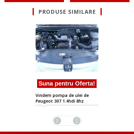
PRODUSE SIMILARE
500ron tv
ron TVA i
pompa ulei Pe
2001/01 - 2007
entru Oferta!
mpa de ulei de
07 1.4hdi 8hz