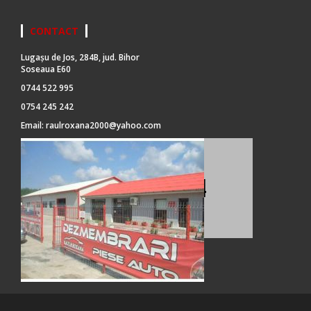
CONTACT
Lugașu de Jos, 284B, jud. Bihor
Soseaua E60
0744 522 995
0754 245 242
Email:
raulroxana2000@yahoo.com