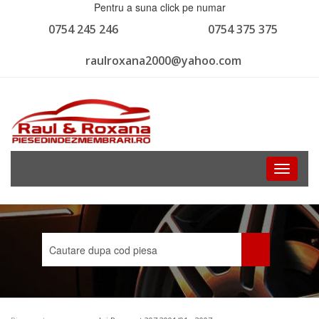
Pentru a suna click pe numar
0754 245 246
0754 375 375
raulroxana2000@yahoo.com
Toggle
navigati