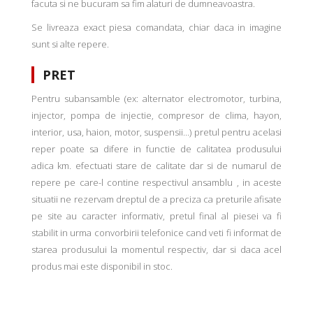
facuta si ne bucuram sa fim alaturi de dumneavoastra.
Se livreaza exact piesa comandata, chiar daca in imagine
sunt si alte repere.
PRET
Pentru subansamble (ex: alternator electromotor, turbina,
injector, pompa de injectie, compresor de clima, hayon,
interior, usa, haion, motor, suspensii...) pretul pentru acelasi
reper poate sa difere in functie de calitatea produsului
adica km. efectuati stare de calitate dar si de numarul de
repere pe care-l contine respectivul ansamblu , in aceste
situatii ne rezervam dreptul de a preciza ca preturile afisate
pe site au caracter informativ, pretul final al piesei va fi
stabilit in urma convorbirii telefonice cand veti fi informat de
starea produsului la momentul respectiv, dar si daca acel
produs mai este disponibil in stoc.