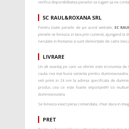
verifica disponibilitatea pieselor va rugam sa ne conta
SC RAUL&ROXANA SRL
Pentru toate piesele de pe acest website,
SC RAU
piesele se livreaza in tara prin curierat, ajungand la
nerulate in Romania si sunt demontate de catre mecanic
LIVRARE
Un alt avantaj pe care va oferim este economia de tim
cauta cea mai buna varianta pentru dumneavoastra. 
veti primi in 24 ore la adresa specificata de dumne
produs cea ce este foarte important!!!! Va multu
dumneavoastra.
Se livreaza exact piesa comandata, chiar daca in imagi
PRET