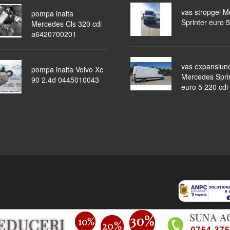
vas stropgel 
pompa inalta
Sprinter euro 5
Mercedes Cls 320 cdi
a6420700201
vas expansiun
pompa inalta Volvo Xc
Mercedes Spri
90 2.4d 0445010043
euro 5 220 cdi
piese auto
masini dezmembrate
ocazii
lichidari