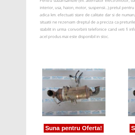
Pentru subansamble (ex: alternator electromotor, tu
interior, usa, haion, motor, suspensii...) pretul pentr
adica km. efectuati stare de calitate dar si de numar
situatii ne rezervam dreptul de a preciza ca preturile a
stabilit in urma convorbirii telefonice cand veti fi 
acel produs mai este disponibil in stoc.
ferta!
307 1.6
Suna pentru Oferta!
S