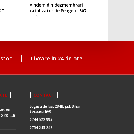
Vindem din dezmembrari
OT
catalizator de Peugeot 307
1.6hdi 9hz
 stoc
Livrare in 24 de ore
ATE
CONTACT
Lugașu de Jos, 284B, jud. Bihor
cedes
Soseaua E60
 220 cdi
0744 522 995
0754 245 242