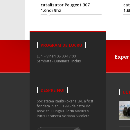
catalizator Peugeot 307
cat
1.6hdi 9hz
1.6
PROGRAM DE LUCRU
Exper
Luni - Vineri 08:00-17:00
Sambata - Duminica: inchis
DESPRE NOI
ULT
Societatea Raul&Roxana SRL a fost
fondata in anul 1998 de catre doi
asociati: Bungau Florin Marius si
Puris Lapustea Adriana Nicoleta.