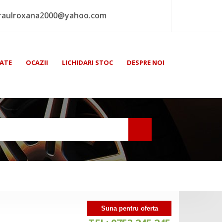
raulroxana2000@yahoo.com
ATE
OCAZII
LICHIDARI STOC
DESPRE NOI
Suna pentru oferta