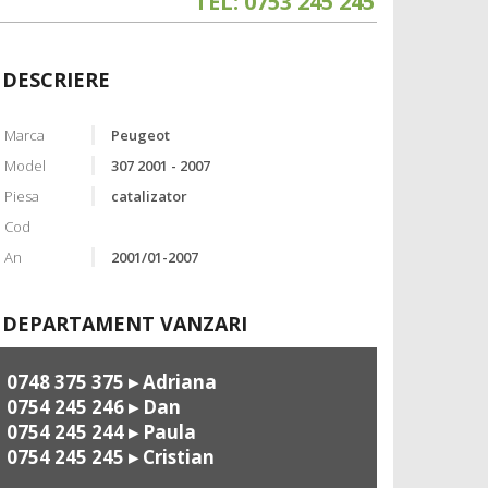
TEL: 0753 245 245
DESCRIERE
Marca
Peugeot
Model
307 2001 - 2007
Piesa
catalizator
Cod
An
2001/01-2007
DEPARTAMENT VANZARI
0748 375 375
▸ Adriana
0754 245 246
▸ Dan
0754 245 244
▸ Paula
0754 245 245
▸ Cristian