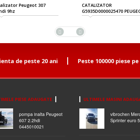
alizator Peugeot 307
CATALIZATOR
hdi 9hz
G5935D0000025470 PEUGE
307 1.6HDI 9HZ
ienta de peste 20 ani
Peste 100000 piese pe
IMELE PIESE ADAUGATE
ULTIMELE MASINI ADAUG
pompa inalta Peugeot
vibrochen Mer
607 2.2hdi
Sprinter euro 5
0445010021