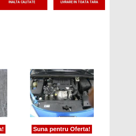
INALTA CALITATE
LIVRARE IN TOATA TARA
Suna 
cataliza
2001/01 -
a!
Suna pentru Oferta!