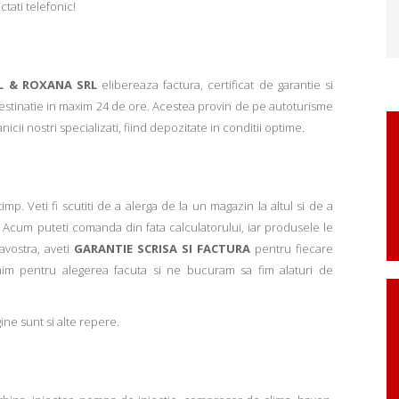
ctati telefonic!
L & ROXANA SRL
elibereaza factura, certificat de garantie si
 destinatie in maxim 24 de ore. Acestea provin de pe autoturisme
ii nostri specializati, fiind depozitate in conditii optime.
p. Veti fi scutiti de a alerga de la un magazin la altul si de a
Acum puteti comanda din fata calculatorului, iar produsele le
avostra, aveti
GARANTIE SCRISA SI FACTURA
pentru fiecare
mim pentru alegerea facuta si ne bucuram sa fim alaturi de
ne sunt si alte repere.