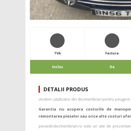
TVA
Factura
Inclus
Da
DETALII PRODUS
vindem catalizator din dezmembrari pentru peugeot 
Garantia nu acopera costurile de manope
remontarea pieselor sau orice alte costuri afe
piesedindezmembrari.ro este un site de prezentare