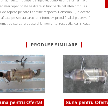
rbina, injector, pompa de injectie, compresor de clima, hayon,
u acelasi reper poate sa difere in functie de calitatea produsului
ul de repere pe care-l contine respectivul ansamblu , in aceste
fisate pe site au caracter informativ, pretul final al piesei va fi
informat de starea produsului la momentul respectiv, dar si daca
PRODUSE SIMILARE
una pentru Oferta!
Suna pentru Ofert