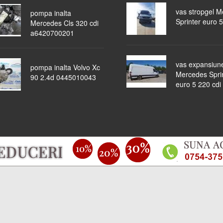
vas stropgel 
pompa inalta
Sprinter euro 5
Mercedes Cls 320 cdi
a6420700201
vas expansiun
pompa inalta Volvo Xc
Mercedes Spri
90 2.4d 0445010043
euro 5 220 cdi
piese auto
masini dezmembrate
ocazii
lichidari