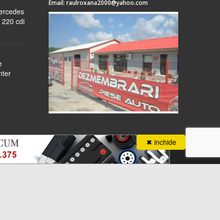
Email:
raulroxana2000@yahoo.com
Mercedes
 220 cdi
e
nter
✖ inchide
ANPC
 stoc
despre noi
formular cerere
autentificare
contact