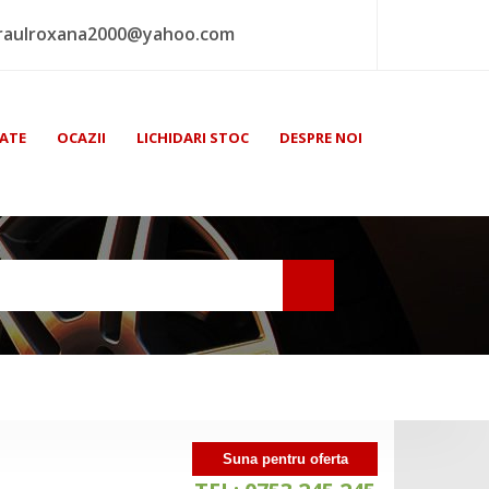
raulroxana2000@yahoo.com
ATE
OCAZII
LICHIDARI STOC
DESPRE NOI
Suna pentru oferta