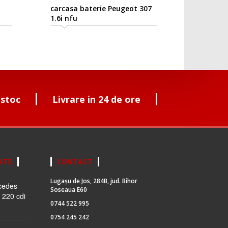
carcasa baterie Peugeot 307
1.6i nfu
 stoc
Livrare in 24 de ore
ATE
CONTACT
Lugașu de Jos, 284B, jud. Bihor
cedes
Soseaua E60
 220 cdi
0744 522 995
0754 245 242