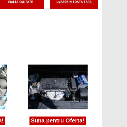
INALTA CALITATE
LIVRARE IN TOATA TARA
Suna p
carcasa b
2001/01 - 
!
Suna pentru Oferta!