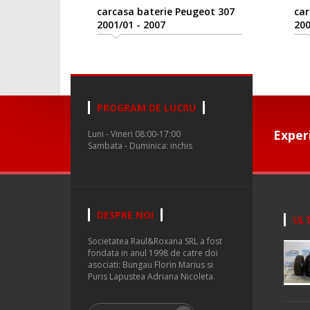
carcasa baterie Peugeot 307
carc
2001/01 - 2007
2001
PROGRAM DE LUCRU
Exper
Luni - Vineri 08:00-17:00
Sambata - Duminica: inchis
DESPRE NOI
ULT
Societatea Raul&Roxana SRL a fost
fondata in anul 1998 de catre doi
asociati: Bungau Florin Marius si
Puris Lapustea Adriana Nicoleta.