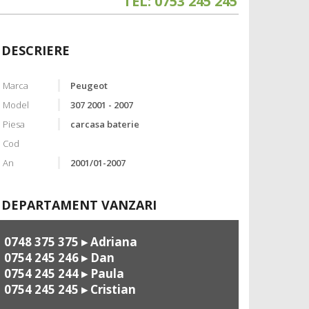
TEL: 0753 245 245
DESCRIERE
Marca
Peugeot
Model
307 2001 - 2007
Piesa
carcasa baterie
Cod
An
2001/01-2007
DEPARTAMENT VANZARI
0748 375 375
▸ Adriana
0754 245 246
▸ Dan
0754 245 244
▸ Paula
0754 245 245
▸ Cristian