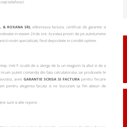
ctati telefonic!
L & ROXANA SRL
elibereaza factura, certificat de garantie si
 destinatie in maxim 24 de ore. Acestea provin de pe autoturisme
ii nostri specializati, fiind depozitate in conditii optime.
p. Veti fi scutiti de a alerga de la un magazin la altul si de a
Acum puteti comanda din fata calculatorului, iar produsele le
avostra, aveti
GARANTIE SCRISA SI FACTURA
pentru fiecare
mim pentru alegerea facuta si ne bucuram sa fim alaturi de
ne sunt si alte repere.