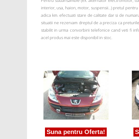
Pentru subansamble (ex: alternator electromotor, tu
interior, usa, haion, motor, suspensii...) pretul pentr
adica km. efectuati stare de calitate dar si de numar
situatii ne rezervam dreptul de a preciza ca preturile a
stabilit in urma convorbirii telefonice cand veti fi 
acel produs mai este disponibil in stoc.
erta!
rari
eugeot
Suna pentru Oferta!
Su