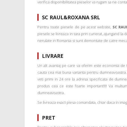
verifica disponibilitatea pieselor va rugam sa ne conta
SC RAUL&ROXANA SRL
Pentru toate piesele de pe acest website,
SC RAU
piesele se livreaza in tara prin curierat, ajungand la
nerulate in Romania si sunt demontate de catre mecanic
LIVRARE
Un alt avantaj pe care va oferim este economia de tim
cauta cea mai buna varianta pentru dumneavoastra. 
veti primi in 24 ore la adresa specificata de dumne
produs cea ce este foarte important!!!! Va multu
dumneavoastra.
Se livreaza exact piesa comandata, chiar daca in imagi
PRET