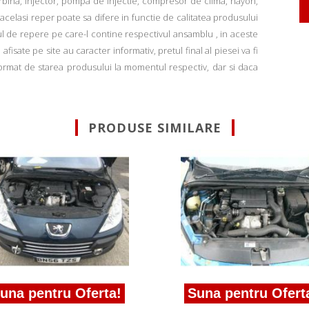
rbina, injector, pompa de injectie, compresor de clima, hayon,
u acelasi reper poate sa difere in functie de calitatea produsului
ul de repere pe care-l contine respectivul ansamblu , in aceste
fisate pe site au caracter informativ, pretul final al piesei va fi
informat de starea produsului la momentul respectiv, dar si daca
PRODUSE SIMILARE
na pentru Oferta!
Suna pentru Oferta