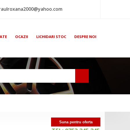
raulroxana2000@yahoo.com
ATE
OCAZII
LICHIDARI STOC
DESPRE NOI
Suna pentru oferta