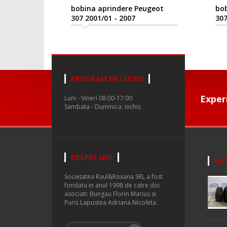
bobina aprindere Peugeot
bob
307 2001/01 - 2007
307
PROGRAM DE LUCRU
Exper
Luni - Vineri 08:00-17:00
Sambata - Duminica: inchis
DESPRE NOI
ULT
Societatea Raul&Roxana SRL a fost
fondata in anul 1998 de catre doi
asociati: Bungau Florin Marius si
Puris Lapustea Adriana Nicoleta.