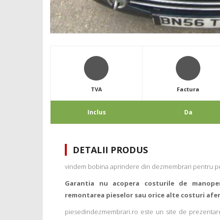
TVA
Factura
Inclus
Da
DETALII PRODUS
vindem bobina aprindere din dezmembrari pentru p
Garantia nu acopera costurile de manope
remontarea pieselor sau orice alte costuri afe
piesedindezmembrari.ro este un site de prezentare