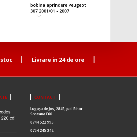
bobina aprindere Peugeot
307 2001/01 - 2007
 stoc
Livrare in 24 de ore
ATE
CONTACT
Lugașu de Jos, 284B, jud. Bihor
cedes
Soseaua E60
 220 cdi
0744 522 995
0754 245 242