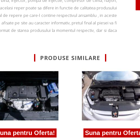
rbina, injector, pompa de injectie, compresor de clima, hayon,
u acelasi reper poate sa difere in functie de calitatea produsului
ul de repere pe care-l contine respectivul ansamblu , in aceste
fisate pe site au caracter informativ, pretul final al piesei va fi
informat de starea produsului la momentul respectiv, dar si daca
PRODUSE SIMILARE
una pentru Oferta!
Suna pentru Ofert