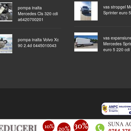
vas stropgel 
pompa inalta
Sprinter euro 5
Mercedes Cls 320 cdi
a6420700201
vas expansiun
pompa inalta Volvo Xc
Mercedes Spri
90 2.4d 0445010043
euro 5 220 cdi
piese auto
masini dezmembrate
ocazii
lichidari