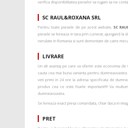
verifica disponibilitatea pieselor va rugam sa ne conta
SC RAUL&ROXANA SRL
Pentru toate piesele de pe acest website,
SC RAU
piesele se livreaza in tara prin curierat, ajungand la
nerulate in Romania si sunt demontate de catre mecanic
LIVRARE
Un alt avantaj pe care va oferim este economia de tim
cauta cea mai buna varianta pentru dumneavoastra. 
veti primi in 24 ore la adresa specificata de dumne
produs cea ce este foarte important!!!! Va multu
dumneavoastra.
Se livreaza exact piesa comandata, chiar daca in imagi
PRET