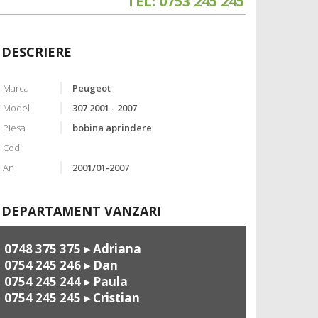
TEL: 0753 245 245
DESCRIERE
Marca
Peugeot
Model
307 2001 - 2007
Piesa
bobina aprindere
Cod
An
2001/01-2007
DEPARTAMENT VANZARI
0748 375 375
▸ Adriana
0754 245 246
▸ Dan
0754 245 244
▸ Paula
0754 245 245
▸ Cristian