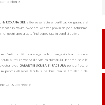
ctati telefonic!
L & ROXANA SRL
elibereaza factura, certificat de garantie si
 destinatie in maxim 24 de ore. Acestea provin de pe autoturisme
ii nostri specializati, fiind depozitate in conditii optime.
p. Veti fi scutiti de a alerga de la un magazin la altul si de a
Acum puteti comanda din fata calculatorului, iar produsele le
avostra, aveti
GARANTIE SCRISA SI FACTURA
pentru fiecare
mim pentru alegerea facuta si ne bucuram sa fim alaturi de
ne sunt si alte repere.