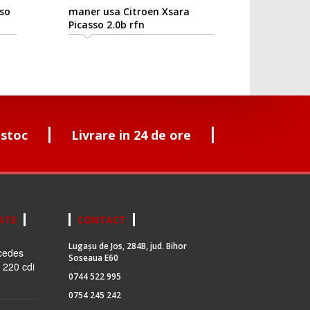
so
maner usa Citroen Xsara
Picasso 2.0b rfn
 stoc
Livrare in 24 de ore
ATE
CONTACT
Lugașu de Jos, 284B, jud. Bihor
cedes
Soseaua E60
 220 cdi
0744 522 995
0754 245 242