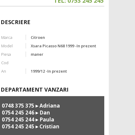
TEL: 0753 245 245
DESCRIERE
Marca
Citroen
Model
Xsara Picasso N68 1999 -In prezent
Piesa
maner
Cod
An
1999/12 -In prezent
DEPARTAMENT VANZARI
0748 375 375
▸ Adriana
0754 245 246
▸ Dan
0754 245 244
▸ Paula
0754 245 245
▸ Cristian