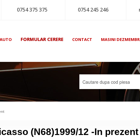
0754 375 375
0754 245 246
FORMULAR CERERE
 AUTO
CONTACT
MASINI DEZMEMBR
ent
casso (N68)1999/12 -In prezent