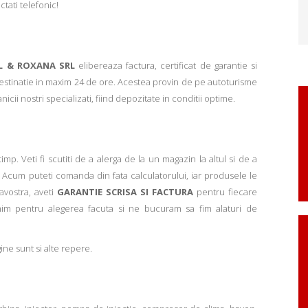
ctati telefonic!
L & ROXANA SRL
elibereaza factura, certificat de garantie si
 destinatie in maxim 24 de ore. Acestea provin de pe autoturisme
ii nostri specializati, fiind depozitate in conditii optime.
p. Veti fi scutiti de a alerga de la un magazin la altul si de a
Acum puteti comanda din fata calculatorului, iar produsele le
avostra, aveti
GARANTIE SCRISA SI FACTURA
pentru fiecare
mim pentru alegerea facuta si ne bucuram sa fim alaturi de
ne sunt si alte repere.