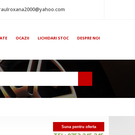
raulroxana2000@yahoo.com
ATE
OCAZII
LICHIDARI STOC
DESPRE NOI
Suna pentru oferta