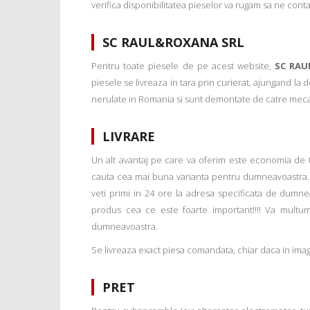
verifica disponibilitatea pieselor va rugam sa ne conta
SC RAUL&ROXANA SRL
Pentru toate piesele de pe acest website,
SC RAU
piesele se livreaza in tara prin curierat, ajungand la
nerulate in Romania si sunt demontate de catre mecanic
LIVRARE
Un alt avantaj pe care va oferim este economia de tim
cauta cea mai buna varianta pentru dumneavoastra. 
veti primi in 24 ore la adresa specificata de dumne
produs cea ce este foarte important!!!! Va multu
dumneavoastra.
Se livreaza exact piesa comandata, chiar daca in imagi
PRET