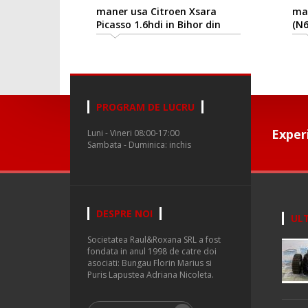
maner usa Citroen Xsara
man
Picasso 1.6hdi in Bihor din
(N6
dezmembrari
PROGRAM DE LUCRU
Exper
Luni - Vineri 08:00-17:00
Sambata - Duminica: inchis
DESPRE NOI
ULT
Societatea Raul&Roxana SRL a fost
fondata in anul 1998 de catre doi
asociati: Bungau Florin Marius si
Puris Lapustea Adriana Nicoleta.