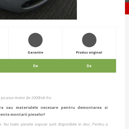
Garantie
Produs original
Da
Da
 picasso motor de 2000hdi rhz
ra sau materialele necesare pentru demontarea si
rente montarii pieselor!
. Nu toate piesele expuse sunt disponibile in stoc. Pentru a