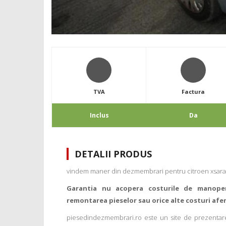
TVA
Factura
Inclus
Da
DETALII PRODUS
vindem maner din dezmembrari pentru citroen xsara
Garantia nu acopera costurile de manope
remontarea pieselor sau orice alte costuri afe
piesedindezmembrari.ro este un site de prezentare