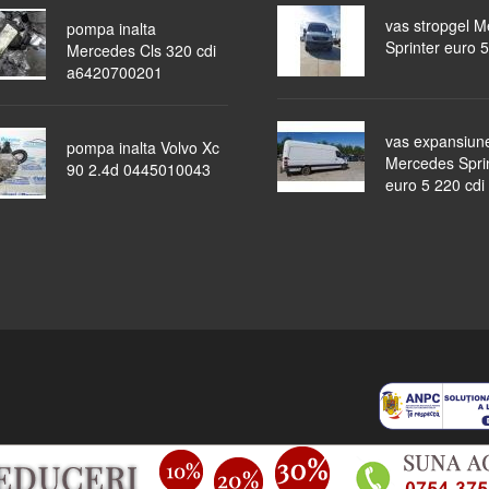
vas stropgel 
pompa inalta
Sprinter euro 5
Mercedes Cls 320 cdi
a6420700201
vas expansiun
pompa inalta Volvo Xc
Mercedes Spri
90 2.4d 0445010043
euro 5 220 cdi
piese auto
masini dezmembrate
ocazii
lichidari