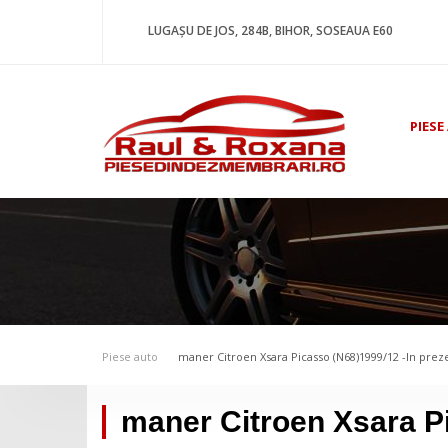
LUGAȘU DE JOS, 284B, BIHOR, SOSEAUA E60
PIESE
Piese auto
maner Citroen Xsara Picasso (N68)1999/12 -In prez
maner Citroen Xsara Pi