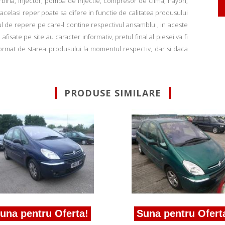
rbina, injector, pompa de injectie, compresor de clima, hayon,
u acelasi reper poate sa difere in functie de calitatea produsului
ul de repere pe care-l contine respectivul ansamblu , in aceste
fisate pe site au caracter informativ, pretul final al piesei va fi
informat de starea produsului la momentul respectiv, dar si daca
PRODUSE SIMILARE
una pentru Oferta!
Suna pentru Ofert