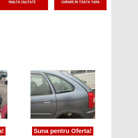
INALTA CALITATE
LIVRARE IN TOATA TARA
Suna 
maner Ci
(N68)1999
a!
Suna pentru Oferta!