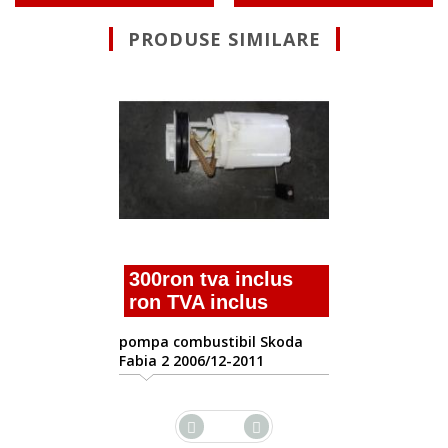
PRODUSE SIMILARE
Suna pentru 
pompa combustibi
Fabia 2 2006/12-20
a inclus
nclus
ibil Skoda
2-2011