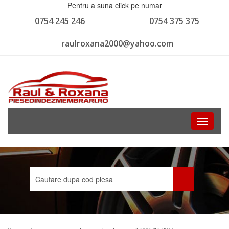
Pentru a suna click pe numar
0754 245 246
0754 375 375
raulroxana2000@yahoo.com
Toggle
navigati