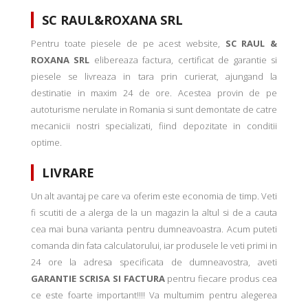
SC RAUL&ROXANA SRL
Pentru toate piesele de pe acest website,
SC RAUL &
ROXANA SRL
elibereaza factura, certificat de garantie si
piesele se livreaza in tara prin curierat, ajungand la
destinatie in maxim 24 de ore. Acestea provin de pe
autoturisme nerulate in Romania si sunt demontate de catre
mecanicii nostri specializati, fiind depozitate in conditii
optime.
LIVRARE
Un alt avantaj pe care va oferim este economia de timp. Veti
fi scutiti de a alerga de la un magazin la altul si de a cauta
cea mai buna varianta pentru dumneavoastra. Acum puteti
comanda din fata calculatorului, iar produsele le veti primi in
24 ore la adresa specificata de dumneavostra, aveti
GARANTIE SCRISA SI FACTURA
pentru fiecare produs cea
ce este foarte important!!!! Va multumim pentru alegerea