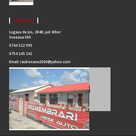
CONTACT
Lugașu de Jos, 284B, jud. Bihor
Soseaua E60
0744 522 995
0754 245 242
Email:
raulroxana2000@yahoo.com