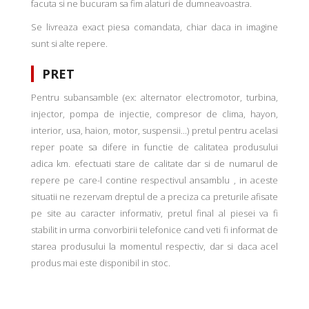
facuta si ne bucuram sa fim alaturi de dumneavoastra.
Se livreaza exact piesa comandata, chiar daca in imagine
sunt si alte repere.
PRET
Pentru subansamble (ex: alternator electromotor, turbina,
injector, pompa de injectie, compresor de clima, hayon,
interior, usa, haion, motor, suspensii...) pretul pentru acelasi
reper poate sa difere in functie de calitatea produsului
adica km. efectuati stare de calitate dar si de numarul de
repere pe care-l contine respectivul ansamblu , in aceste
situatii ne rezervam dreptul de a preciza ca preturile afisate
pe site au caracter informativ, pretul final al piesei va fi
stabilit in urma convorbirii telefonice cand veti fi informat de
starea produsului la momentul respectiv, dar si daca acel
produs mai este disponibil in stoc.