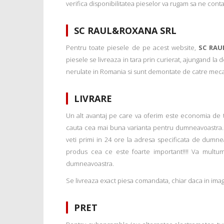
verifica disponibilitatea pieselor va rugam sa ne conta
SC RAUL&ROXANA SRL
Pentru toate piesele de pe acest website,
SC RAU
piesele se livreaza in tara prin curierat, ajungand la
nerulate in Romania si sunt demontate de catre mecanic
LIVRARE
Un alt avantaj pe care va oferim este economia de tim
cauta cea mai buna varianta pentru dumneavoastra. 
veti primi in 24 ore la adresa specificata de dumne
produs cea ce este foarte important!!!! Va multu
dumneavoastra.
Se livreaza exact piesa comandata, chiar daca in imagi
PRET