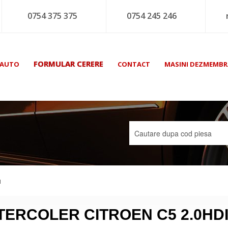
0754 375 375
0754 245 246
FORMULAR CERERE
 AUTO
CONTACT
MASINI DEZMEMBR
I
TERCOLER CITROEN C5 2.0HD