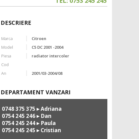
TEL: 0753 245 245
DESCRIERE
Marca
Citroen
Model
C5 DC 2001 -2004
Piesa
radiator intercoler
Cod
An
2001/03-2004/08
DEPARTAMENT VANZARI
0748 375 375
▸ Adriana
0754 245 246
▸ Dan
0754 245 244
▸ Paula
0754 245 245
▸ Cristian