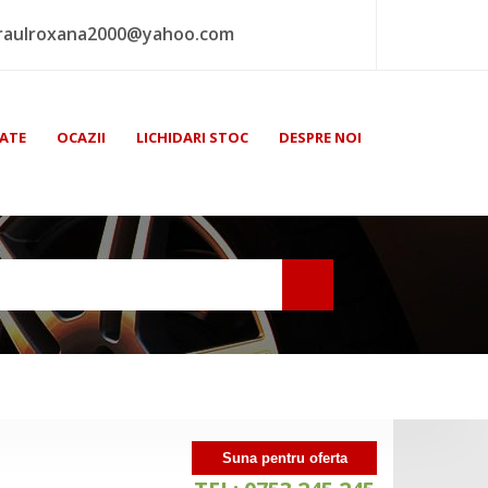
raulroxana2000@yahoo.com
ATE
OCAZII
LICHIDARI STOC
DESPRE NOI
I
Suna pentru oferta