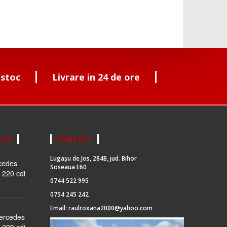
 stoc
Livrare in 24 de ore
ATE
CONTACT
Lugașu de Jos, 284B, jud. Bihor
cedes
Soseaua E60
 220 cdi
0744 522 995
0754 245 242
Email:
raulroxana2000@yahoo.com
Mercedes