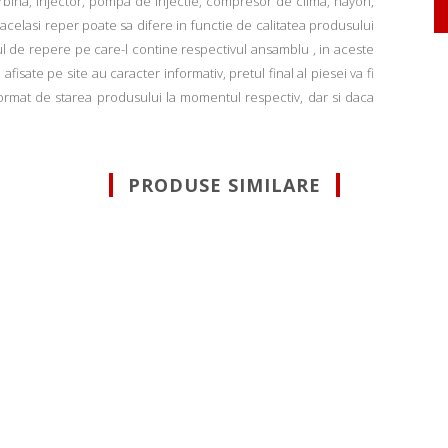
rbina, injector, pompa de injectie, compresor de clima, hayon,
u acelasi reper poate sa difere in functie de calitatea produsului
ul de repere pe care-l contine respectivul ansamblu , in aceste
fisate pe site au caracter informativ, pretul final al piesei va fi
informat de starea produsului la momentul respectiv, dar si daca
PRODUSE SIMILARE