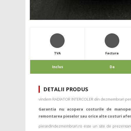
TVA
Factura
Inclus
Da
DETALII PRODUS
vindem RADIATOR INTERCOLER din dezmembrari pentr
Garantia nu acopera costurile de manope
remontarea pieselor sau orice alte costuri afe
piesedindezmembrari.ro este un site de prezentare