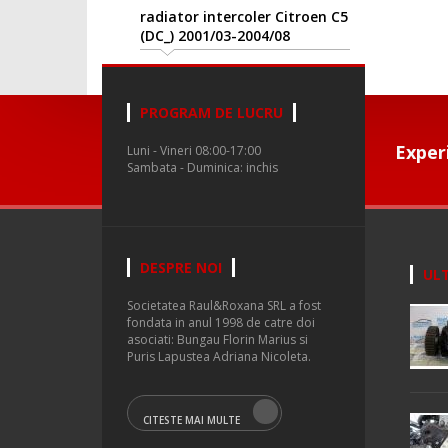
radiator intercoler Citroen C5
(DC_) 2001/03-2004/08
PROGRAM DE LUCRU
Exper
Luni - Vineri 08:00-17:00
Sambata - Duminica: inchis
DESPRE NOI
ULT
Societatea Raul&Roxana SRL a fost
fondata in anul 1998 de catre doi
asociati: Bungau Florin Marius si
Puris Lapustea Adriana Nicoleta.
CITESTE MAI MULTE