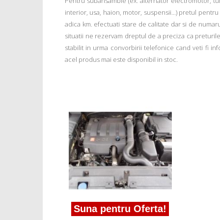
Pentru subansamble (ex: alternator electromotor, tu
interior, usa, haion, motor, suspensii...) pretul pentr
adica km. efectuati stare de calitate dar si de numar
situatii ne rezervam dreptul de a preciza ca preturile a
stabilit in urma convorbirii telefonice cand veti fi 
acel produs mai este disponibil in stoc.
Suna pentru Oferta!