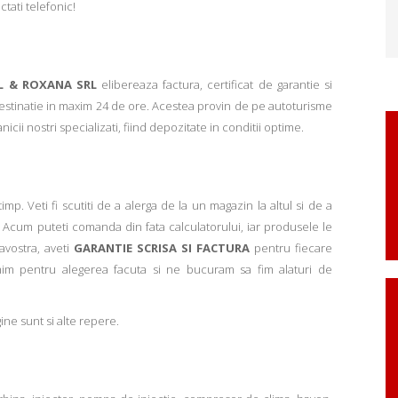
ctati telefonic!
L & ROXANA SRL
elibereaza factura, certificat de garantie si
 destinatie in maxim 24 de ore. Acestea provin de pe autoturisme
ii nostri specializati, fiind depozitate in conditii optime.
p. Veti fi scutiti de a alerga de la un magazin la altul si de a
Acum puteti comanda din fata calculatorului, iar produsele le
avostra, aveti
GARANTIE SCRISA SI FACTURA
pentru fiecare
mim pentru alegerea facuta si ne bucuram sa fim alaturi de
ne sunt si alte repere.