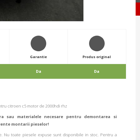
Garantie
Produs original
Da
Da
u citroen c5 motor de 2000hdi rhz
ra sau materialele necesare pentru demontarea si
rente montarii pieselor!
. Nu toate piesele expuse sunt disponibile in stoc. Pentru a