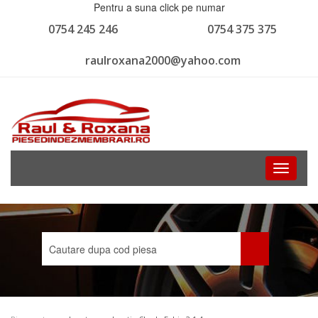
Pentru a suna click pe numar
0754 245 246
0754 375 375
raulroxana2000@yahoo.com
Toggle
navigati