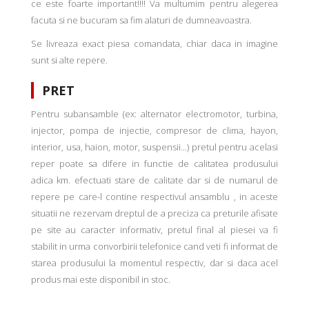
ce este foarte important!!!! Va multumim pentru alegerea
facuta si ne bucuram sa fim alaturi de dumneavoastra.
Se livreaza exact piesa comandata, chiar daca in imagine
sunt si alte repere.
PRET
Pentru subansamble (ex: alternator electromotor, turbina,
injector, pompa de injectie, compresor de clima, hayon,
interior, usa, haion, motor, suspensii...) pretul pentru acelasi
reper poate sa difere in functie de calitatea produsului
adica km. efectuati stare de calitate dar si de numarul de
repere pe care-l contine respectivul ansamblu , in aceste
situatii ne rezervam dreptul de a preciza ca preturile afisate
pe site au caracter informativ, pretul final al piesei va fi
stabilit in urma convorbirii telefonice cand veti fi informat de
starea produsului la momentul respectiv, dar si daca acel
produs mai este disponibil in stoc.