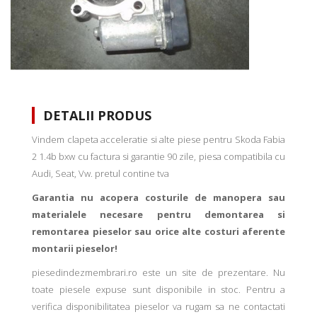
DETALII PRODUS
Vindem clapeta acceleratie si alte piese pentru Skoda Fabia
2 1.4b bxw cu factura si garantie 90 zile, piesa compatibila cu
Audi, Seat, Vw. pretul contine tva
Garantia nu acopera costurile de manopera sau
materialele necesare pentru demontarea si
remontarea pieselor sau orice alte costuri aferente
montarii pieselor!
piesedindezmembrari.ro este un site de prezentare. Nu
toate piesele expuse sunt disponibile in stoc. Pentru a
verifica disponibilitatea pieselor va rugam sa ne contactati