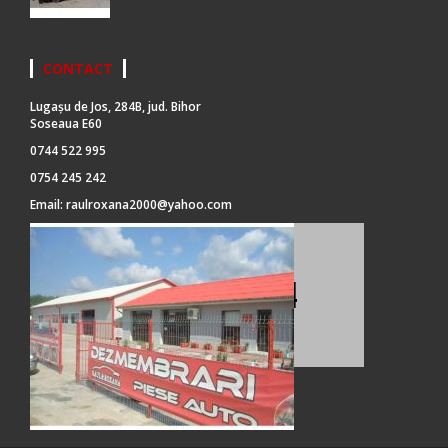
CONTACT
Lugașu de Jos, 284B, jud. Bihor
Soseaua E60
0744 522 995
0754 245 242
Email:
raulroxana2000@yahoo.com