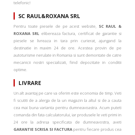
telefonic!
SC RAUL&ROXANA SRL
Pentru toate piesele de pe acest website,
SC RAUL &
ROXANA SRL
elibereaza factura, certificat de garantie si
piesele se livreaza in tara prin curierat, ajungand la
destinatie in maxim 24 de ore. Acestea provin de pe
autoturisme nerulate in Romania si sunt demontate de catre
mecanicii nostri specializati, fiind depozitate in conditii
optime.
LIVRARE
Un alt avantaj pe care va oferim este economia de timp. Veti
fi scutiti de a alerga de la un magazin la altul si de a cauta
cea mai buna varianta pentru dumneavoastra. Acum puteti
comanda din fata calculatorului, iar produsele le veti primi in
24 ore la adresa specificata de dumneavostra, aveti
GARANTIE SCRISA SI FACTURA
pentru fiecare produs cea