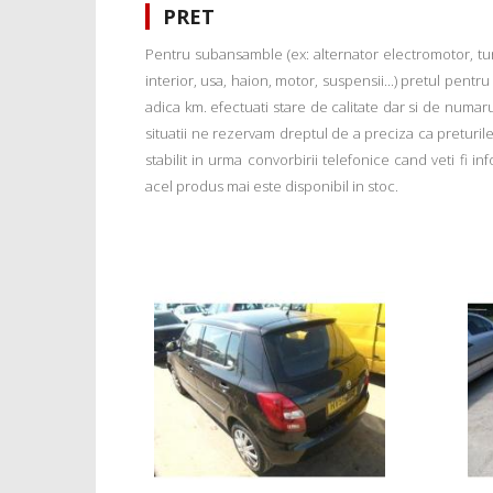
PRET
Pentru subansamble (ex: alternator electromotor, tu
interior, usa, haion, motor, suspensii...) pretul pentr
adica km. efectuati stare de calitate dar si de numar
situatii ne rezervam dreptul de a preciza ca preturile a
stabilit in urma convorbirii telefonice cand veti fi 
acel produs mai este disponibil in stoc.
nclus
 Fabia 2
s