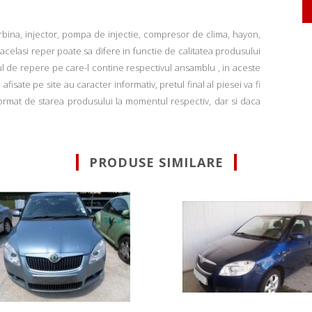
rbina, injector, pompa de injectie, compresor de clima, hayon,
u acelasi reper poate sa difere in functie de calitatea produsului
ul de repere pe care-l contine respectivul ansamblu , in aceste
fisate pe site au caracter informativ, pretul final al piesei va fi
informat de starea produsului la momentul respectiv, dar si daca
PRODUSE SIMILARE