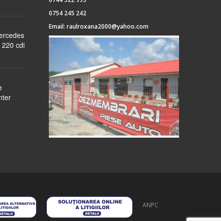
0754 245 242
Email:
raulroxana2000@yahoo.com
Mercedes
 220 cdi
e
nter
ANPC