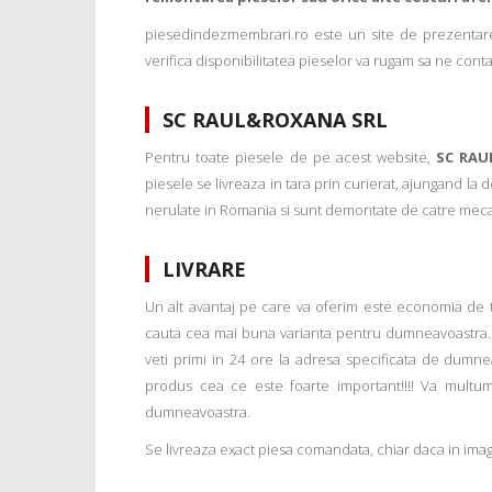
piesedindezmembrari.ro este un site de prezentare
verifica disponibilitatea pieselor va rugam sa ne conta
SC RAUL&ROXANA SRL
Pentru toate piesele de pe acest website,
SC RAU
piesele se livreaza in tara prin curierat, ajungand la
nerulate in Romania si sunt demontate de catre mecanic
LIVRARE
Un alt avantaj pe care va oferim este economia de tim
cauta cea mai buna varianta pentru dumneavoastra. 
veti primi in 24 ore la adresa specificata de dumne
produs cea ce este foarte important!!!! Va multu
dumneavoastra.
Se livreaza exact piesa comandata, chiar daca in imagi