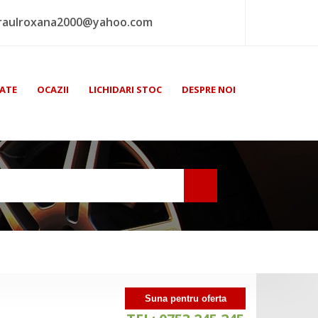
raulroxana2000@yahoo.com
ATE
OCAZII
LICHIDARI STOC
DESPRE NOI
Suna pentru oferta