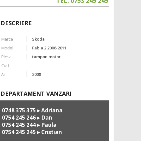
TEL: 0753 245 245
DESCRIERE
Marca
Skoda
Model
Fabia 2 2006-2011
Piesa
tampon motor
Cod
An
2008
DEPARTAMENT VANZARI
0748 375 375
▸ Adriana
0754 245 246
▸ Dan
0754 245 244
▸ Paula
0754 245 245
▸ Cristian