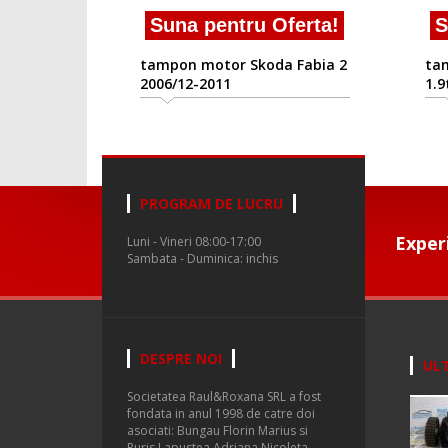
Suna pentru Oferta!
S
tampon motor Skoda Fabia 2
ta
2006/12-2011
1.9
PROGRAM DE LUCRU
Exper
Luni - Vineri 08:00-17:00
Sambata - Duminica: inchis
DESPRE NOI
ULT
Societatea Raul&Roxana SRL a fost
fondata in anul 1998 de catre doi
asociati: Bungau Florin Marius si
Puris Lapustea Adriana Nicoleta.