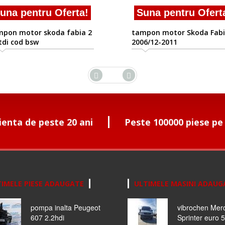
una pentru Oferta!
Suna pentru Ofert
mpon motor skoda fabia 2
tampon motor Skoda Fabi
tdi cod bsw
2006/12-2011
ienta de peste 20 ani
Peste 100000 piese pe
IMELE PIESE ADAUGATE
ULTIMELE MASINI ADAUG
pompa inalta Peugeot
vibrochen Mer
607 2.2hdi
Sprinter euro 5