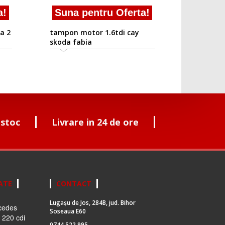
a!
Suna pentru Oferta!
a 2
tampon motor 1.6tdi cay
skoda fabia
 stoc
Livrare in 24 de ore
ATE
CONTACT
Lugașu de Jos, 284B, jud. Bihor
cedes
Soseaua E60
 220 cdi
0744 522 995