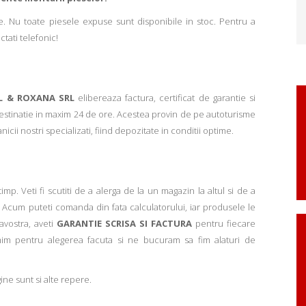
. Nu toate piesele expuse sunt disponibile in stoc. Pentru a
ctati telefonic!
L & ROXANA SRL
elibereaza factura, certificat de garantie si
 destinatie in maxim 24 de ore. Acestea provin de pe autoturisme
ii nostri specializati, fiind depozitate in conditii optime.
p. Veti fi scutiti de a alerga de la un magazin la altul si de a
Acum puteti comanda din fata calculatorului, iar produsele le
avostra, aveti
GARANTIE SCRISA SI FACTURA
pentru fiecare
mim pentru alegerea facuta si ne bucuram sa fim alaturi de
ne sunt si alte repere.