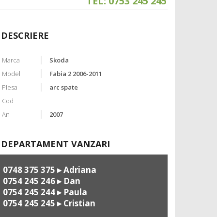
TEL: 0753 245 245
DESCRIERE
Marca
Skoda
Model
Fabia 2 2006-2011
Piesa
arc spate
Cod
An
2007
DEPARTAMENT VANZARI
0748 375 375
▸ Adriana
0754 245 246
▸ Dan
0754 245 244
▸ Paula
0754 245 245
▸ Cristian