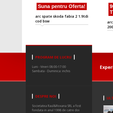
Suna pentru Oferta!
90
TV
arc spate skoda fabia 2 1.9tdi
cod bsw
arc 
2006
PROGRAM DE LUCRU
Exper
Luni - Vineri 08:00-17:00
Sambata - Duminica: inchis
DESPRE NOI
ULT
Societatea Raul&Roxana SRL a fost
fondata in anul 1998 de catre doi