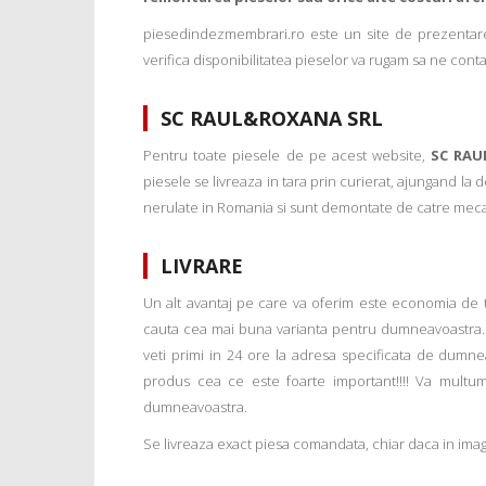
piesedindezmembrari.ro este un site de prezentare
verifica disponibilitatea pieselor va rugam sa ne conta
SC RAUL&ROXANA SRL
Pentru toate piesele de pe acest website,
SC RAU
piesele se livreaza in tara prin curierat, ajungand la
nerulate in Romania si sunt demontate de catre mecanic
LIVRARE
Un alt avantaj pe care va oferim este economia de tim
cauta cea mai buna varianta pentru dumneavoastra. 
veti primi in 24 ore la adresa specificata de dumne
produs cea ce este foarte important!!!! Va multu
dumneavoastra.
Se livreaza exact piesa comandata, chiar daca in imagi