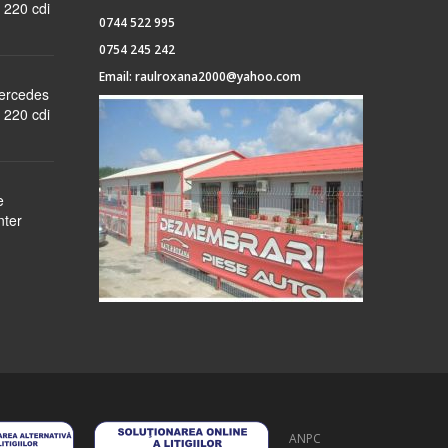
 220 cdi
0744 522 995
0754 245 242
Email:
raulroxana2000@yahoo.com
Mercedes
 220 cdi
e
nter
ANPC