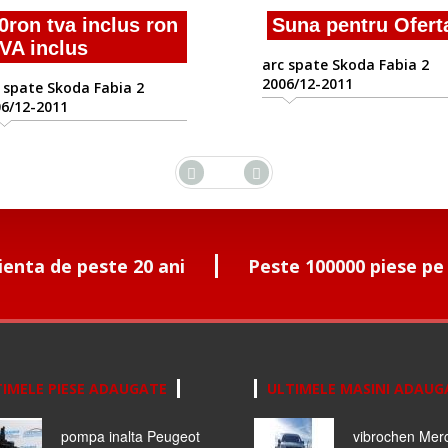
ron tva inclus ron
Suna pentru Oferta
A inclus
arc spate Skoda Fabia 2
2006/12-2011
spate Skoda Fabia 2
/12-2011
ienta de peste 20 ani
Peste 100000 piese pe
IMELE PIESE ADAUGATE
ULTIMELE MASINI ADAUG
pompa inalta Peugeot
vibrochen Mer