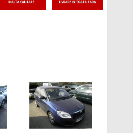
INALTA CALITATE
LIVRARE IN TOATA TARA
Suna p
arc spate
2006/12-2