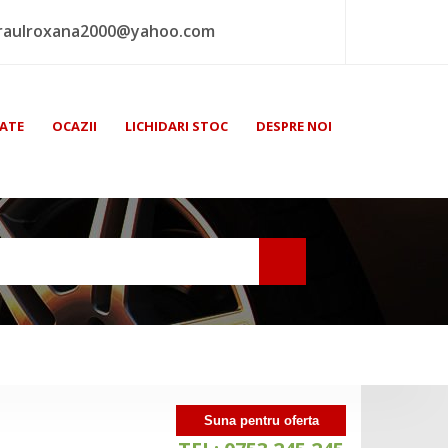
raulroxana2000@yahoo.com
ATE
OCAZII
LICHIDARI STOC
DESPRE NOI
Suna pentru oferta