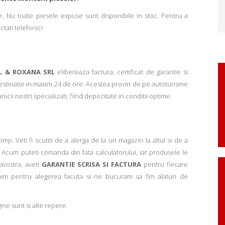
. Nu toate piesele expuse sunt disponibile in stoc. Pentru a
ctati telefonic!
L & ROXANA SRL
elibereaza factura, certificat de garantie si
 destinatie in maxim 24 de ore. Acestea provin de pe autoturisme
ii nostri specializati, fiind depozitate in conditii optime.
p. Veti fi scutiti de a alerga de la un magazin la altul si de a
Acum puteti comanda din fata calculatorului, iar produsele le
avostra, aveti
GARANTIE SCRISA SI FACTURA
pentru fiecare
mim pentru alegerea facuta si ne bucuram sa fim alaturi de
ne sunt si alte repere.