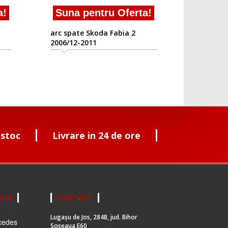
!
Suna pentru Oferta!
arc spate Skoda Fabia 2
2006/12-2011
 stoc
Livrare in 24 de ore
ATE
CONTACT
Lugașu de Jos, 284B, jud. Bihor
cedes
Soseaua E60