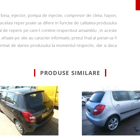
rbina, injector, pompa de injectie, compresor de clima, hayon,
u acelasi reper poate sa difere in functie de calitatea produsului
ul de repere pe care-l contine respectivul ansamblu , in aceste
fisate pe site au caracter informativ, pretul final al piesei va fi
informat de starea produsului la momentul respectiv, dar si daca
PRODUSE SIMILARE