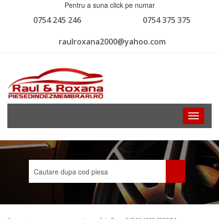
Pentru a suna click pe numar
0754 245 246
0754 375 375
raulroxana2000@yahoo.com
Toggle
navigati