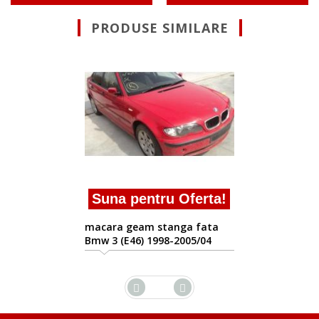
PRODUSE SIMILARE
Suna pent
macara geam 
Bmw 3 (E46) 1
entru Oferta!
eam stanga fata
6) 1998-2005/04