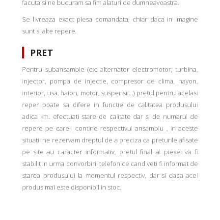
facuta si ne bucuram sa fim alaturi de dumneavoastra.
Se livreaza exact piesa comandata, chiar daca in imagine
sunt si alte repere.
PRET
Pentru subansamble (ex: alternator electromotor, turbina,
injector, pompa de injectie, compresor de clima, hayon,
interior, usa, haion, motor, suspensii...) pretul pentru acelasi
reper poate sa difere in functie de calitatea produsului
adica km. efectuati stare de calitate dar si de numarul de
repere pe care-l contine respectivul ansamblu , in aceste
situatii ne rezervam dreptul de a preciza ca preturile afisate
pe site au caracter informativ, pretul final al piesei va fi
stabilit in urma convorbirii telefonice cand veti fi informat de
starea produsului la momentul respectiv, dar si daca acel
produs mai este disponibil in stoc.