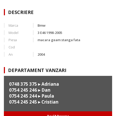
DESCRIERE
Marca
Bmw
Model
3 E46 1998-2005
Piesa
macara geam stanga fata
Cod
An
2004
DEPARTAMENT VANZARI
0748 375 375
▸ Adriana
0754 245 246
▸ Dan
0754 245 244
▸ Paula
0754 245 245
▸ Cristian