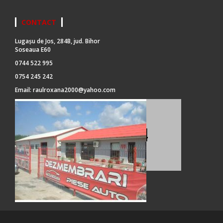
CONTACT
Lugașu de Jos, 284B, jud. Bihor
Soseaua E60
0744 522 995
0754 245 242
Email:
raulroxana2000@yahoo.com