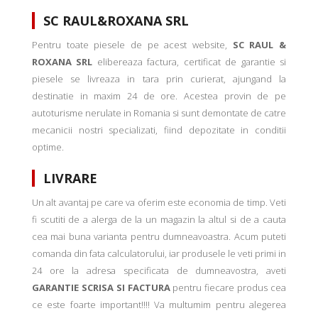
SC RAUL&ROXANA SRL
Pentru toate piesele de pe acest website,
SC RAUL &
ROXANA SRL
elibereaza factura, certificat de garantie si
piesele se livreaza in tara prin curierat, ajungand la
destinatie in maxim 24 de ore. Acestea provin de pe
autoturisme nerulate in Romania si sunt demontate de catre
mecanicii nostri specializati, fiind depozitate in conditii
optime.
LIVRARE
Un alt avantaj pe care va oferim este economia de timp. Veti
fi scutiti de a alerga de la un magazin la altul si de a cauta
cea mai buna varianta pentru dumneavoastra. Acum puteti
comanda din fata calculatorului, iar produsele le veti primi in
24 ore la adresa specificata de dumneavostra, aveti
GARANTIE SCRISA SI FACTURA
pentru fiecare produs cea
ce este foarte important!!!! Va multumim pentru alegerea