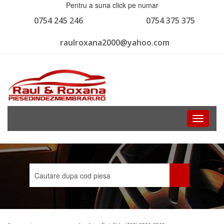
Pentru a suna click pe numar
0754 245 246
0754 375 375
raulroxana2000@yahoo.com
Toggle
navigati