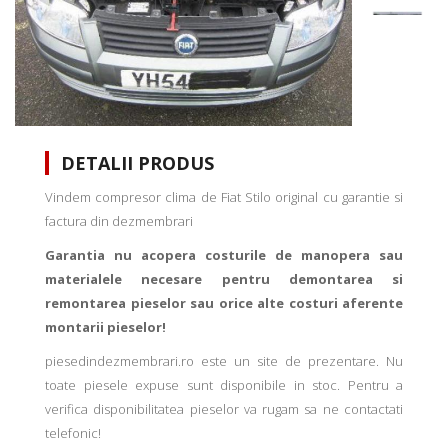
DETALII PRODUS
Vindem compresor clima de Fiat Stilo original cu garantie si
factura din dezmembrari
Garantia nu acopera costurile de manopera sau
materialele necesare pentru demontarea si
remontarea pieselor sau orice alte costuri aferente
montarii pieselor!
piesedindezmembrari.ro este un site de prezentare. Nu
toate piesele expuse sunt disponibile in stoc. Pentru a
verifica disponibilitatea pieselor va rugam sa ne contactati
telefonic!