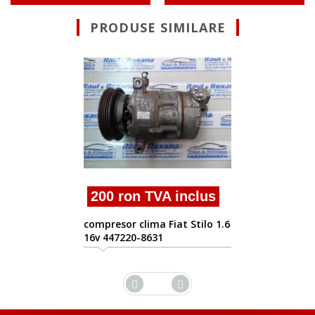
PRODUSE SIMILARE
500 ron TVA 
compresor clima Fia
442100-4001
VA inclus
 Fiat Stilo 1.6
1