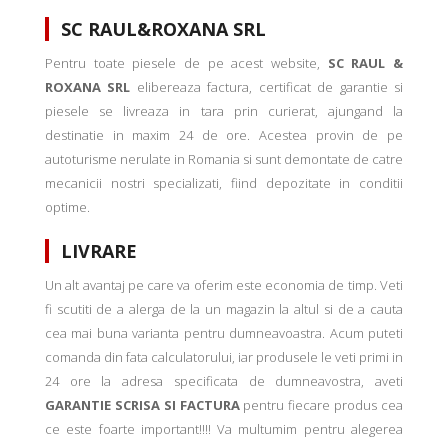
SC RAUL&ROXANA SRL
Pentru toate piesele de pe acest website,
SC RAUL &
ROXANA SRL
elibereaza factura, certificat de garantie si
piesele se livreaza in tara prin curierat, ajungand la
destinatie in maxim 24 de ore. Acestea provin de pe
autoturisme nerulate in Romania si sunt demontate de catre
mecanicii nostri specializati, fiind depozitate in conditii
optime.
LIVRARE
Un alt avantaj pe care va oferim este economia de timp. Veti
fi scutiti de a alerga de la un magazin la altul si de a cauta
cea mai buna varianta pentru dumneavoastra. Acum puteti
comanda din fata calculatorului, iar produsele le veti primi in
24 ore la adresa specificata de dumneavostra, aveti
GARANTIE SCRISA SI FACTURA
pentru fiecare produs cea
ce este foarte important!!!! Va multumim pentru alegerea