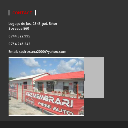
CONTACT
Lugașu de Jos, 284B, jud. Bihor
Soseaua E60
0744 522 995
0754 245 242
Email:
raulroxana2000@yahoo.com