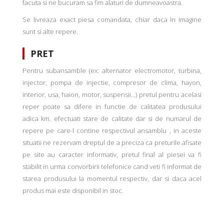
facuta si ne bucuram sa fim alaturi de dumneavoastra.
Se livreaza exact piesa comandata, chiar daca in imagine
sunt si alte repere.
PRET
Pentru subansamble (ex: alternator electromotor, turbina,
injector, pompa de injectie, compresor de clima, hayon,
interior, usa, haion, motor, suspensii...) pretul pentru acelasi
reper poate sa difere in functie de calitatea produsului
adica km. efectuati stare de calitate dar si de numarul de
repere pe care-l contine respectivul ansamblu , in aceste
situatii ne rezervam dreptul de a preciza ca preturile afisate
pe site au caracter informativ, pretul final al piesei va fi
stabilit in urma convorbirii telefonice cand veti fi informat de
starea produsului la momentul respectiv, dar si daca acel
produs mai este disponibil in stoc.