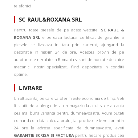
telefonic!
SC RAUL&ROXANA SRL
Pentru toate piesele de pe acest website,
SC RAUL &
ROXANA SRL
elibereaza factura, certificat de garantie si
piesele se livreaza in tara prin curierat, ajungand la
destinatie in maxim 24 de ore. Acestea provin de pe
autoturisme nerulate in Romania si sunt demontate de catre
mecanicii nostri specializati, fiind depozitate in conditii
optime.
LIVRARE
Un alt avantaj pe care va oferim este economia de timp. Veti
fi scutiti de a alerga de la un magazin la altul si de a cauta
cea mai buna varianta pentru dumneavoastra. Acum puteti
comanda din fata calculatorului, iar produsele le veti primi in
24 ore la adresa specificata de dumneavostra, aveti
GARANTIE SCRISA SI FACTURA
pentru fiecare produs cea