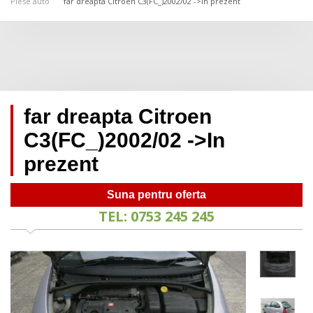
Piese auto
far dreapta Citroen C3(FC_)2002/02 ->In prezent
far dreapta Citroen
C3(FC_)2002/02 ->In
prezent
Suna pentru oferta
TEL: 0753 245 245