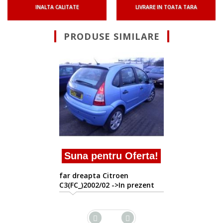
INALTA CALITATE
LIVRARE IN TOATA TARA
PRODUSE SIMILARE
Suna pentru Oferta!
far dreapta Citroen
C3(FC_)2002/02 ->In prezent
ta!
ent