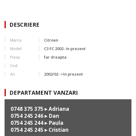
DESCRIERE
Marca
Citroen
Model
C3 FC 2002- In prezent
Piesa
far dreapta
Cod
An
2002/02 ->In prezent
DEPARTAMENT VANZARI
0748 375 375
▸ Adriana
0754 245 246
▸ Dan
0754 245 244
▸ Paula
0754 245 245
▸ Cristian