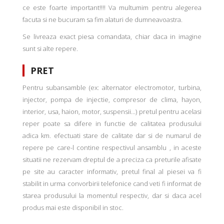
ce este foarte important!!!! Va multumim pentru alegerea
facuta si ne bucuram sa fim alaturi de dumneavoastra.
Se livreaza exact piesa comandata, chiar daca in imagine
sunt si alte repere.
PRET
Pentru subansamble (ex: alternator electromotor, turbina,
injector, pompa de injectie, compresor de clima, hayon,
interior, usa, haion, motor, suspensii...) pretul pentru acelasi
reper poate sa difere in functie de calitatea produsului
adica km. efectuati stare de calitate dar si de numarul de
repere pe care-l contine respectivul ansamblu , in aceste
situatii ne rezervam dreptul de a preciza ca preturile afisate
pe site au caracter informativ, pretul final al piesei va fi
stabilit in urma convorbirii telefonice cand veti fi informat de
starea produsului la momentul respectiv, dar si daca acel
produs mai este disponibil in stoc.