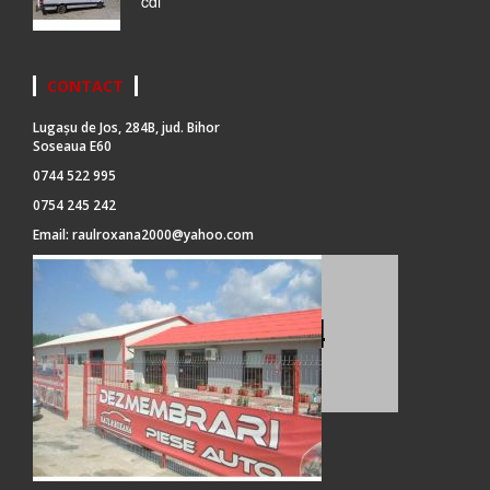
cdi
CONTACT
Lugașu de Jos, 284B, jud. Bihor
Soseaua E60
0744 522 995
0754 245 242
Email:
raulroxana2000@yahoo.com