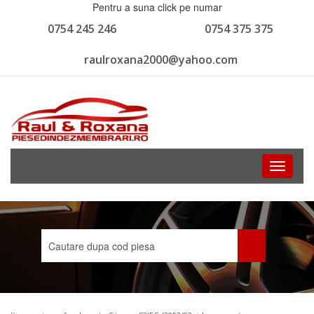
Pentru a suna click pe numar
0754 245 246
0754 375 375
raulroxana2000@yahoo.com
Toggle
navigati