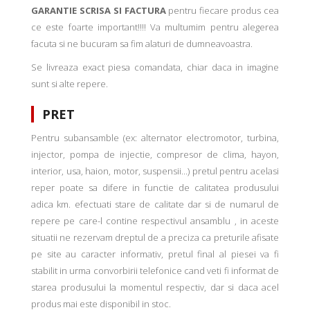
GARANTIE SCRISA SI FACTURA
pentru fiecare produs cea
ce este foarte important!!!! Va multumim pentru alegerea
facuta si ne bucuram sa fim alaturi de dumneavoastra.
Se livreaza exact piesa comandata, chiar daca in imagine
sunt si alte repere.
PRET
Pentru subansamble (ex: alternator electromotor, turbina,
injector, pompa de injectie, compresor de clima, hayon,
interior, usa, haion, motor, suspensii...) pretul pentru acelasi
reper poate sa difere in functie de calitatea produsului
adica km. efectuati stare de calitate dar si de numarul de
repere pe care-l contine respectivul ansamblu , in aceste
situatii ne rezervam dreptul de a preciza ca preturile afisate
pe site au caracter informativ, pretul final al piesei va fi
stabilit in urma convorbirii telefonice cand veti fi informat de
starea produsului la momentul respectiv, dar si daca acel
produs mai este disponibil in stoc.