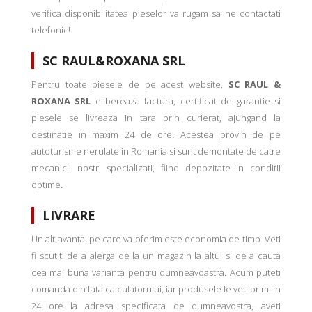
verifica disponibilitatea pieselor va rugam sa ne contactati
telefonic!
SC RAUL&ROXANA SRL
Pentru toate piesele de pe acest website,
SC RAUL &
ROXANA SRL
elibereaza factura, certificat de garantie si
piesele se livreaza in tara prin curierat, ajungand la
destinatie in maxim 24 de ore. Acestea provin de pe
autoturisme nerulate in Romania si sunt demontate de catre
mecanicii nostri specializati, fiind depozitate in conditii
optime.
LIVRARE
Un alt avantaj pe care va oferim este economia de timp. Veti
fi scutiti de a alerga de la un magazin la altul si de a cauta
cea mai buna varianta pentru dumneavoastra. Acum puteti
comanda din fata calculatorului, iar produsele le veti primi in
24 ore la adresa specificata de dumneavostra, aveti