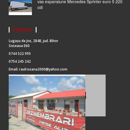
vas expansiune Mercedes Sprinter euro 5 220
cdi
CONTACT
Lugașu de Jos, 284B, jud. Bihor
Soseaua E60
0744 522 995
0754 245 242
Email:
raulroxana2000@yahoo.com