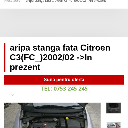
Piese auto
aripa stanga fata Citroen C3(FC_)2002/02 ->In prezent
aripa stanga fata Citroen
C3(FC_)2002/02 ->In
prezent
Suna pentru oferta
TEL: 0753 245 245