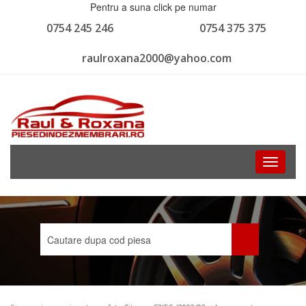
Pentru a suna click pe numar
0754 245 246
0754 375 375
raulroxana2000@yahoo.com
Toggle
navigati