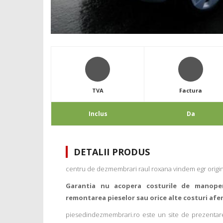
TVA
Factura
Inclus
Da
DETALII PRODUS
centru de dezmembrari raul roxana vindem egr origina
Garantia nu acopera costurile de manope
remontarea pieselor sau orice alte costuri afe
piesedindezmembrari.ro este un site de prezentare