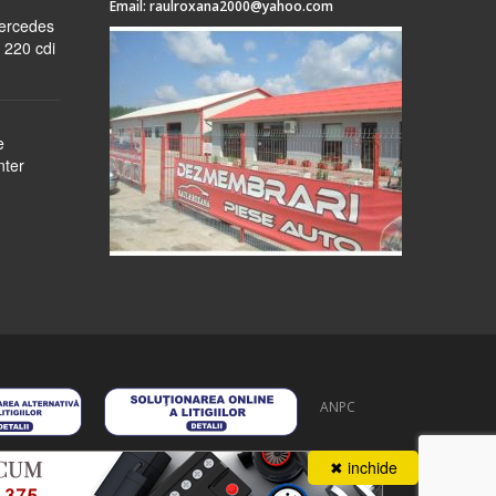
Email:
raulroxana2000@yahoo.com
Mercedes
 220 cdi
e
nter
ANPC
 stoc
despre noi
formular cerere
autentificare
contact
✖ inchide