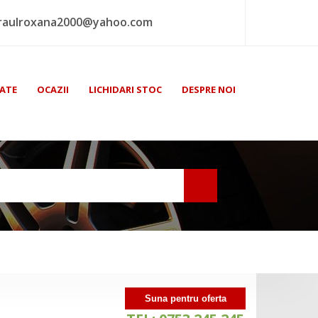
raulroxana2000@yahoo.com
ATE
OCAZII
LICHIDARI STOC
DESPRE NOI
Suna pentru oferta