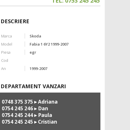
TEL: 0753 245 245
DESCRIERE
Marca
Skoda
Model
Fabia 1 6Y2 1999-2007
Piesa
egr
Cod
An
1999-2007
DEPARTAMENT VANZARI
0748 375 375
▸ Adriana
0754 245 246
▸ Dan
0754 245 244
▸ Paula
0754 245 245
▸ Cristian