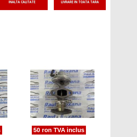
INALTA CALITATE
LIVRARE IN TOATA TARA
100 r
egr Skoda
0381315
s
50 ron TVA inclus