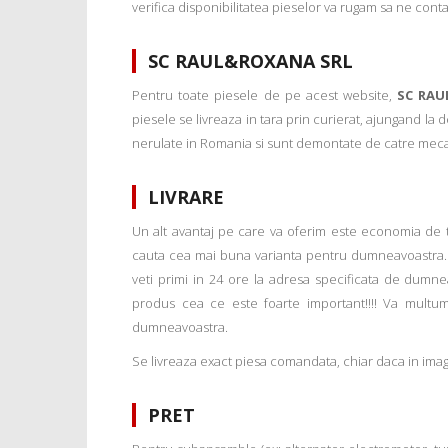
verifica disponibilitatea pieselor va rugam sa ne conta
SC RAUL&ROXANA SRL
Pentru toate piesele de pe acest website,
SC RAU
piesele se livreaza in tara prin curierat, ajungand la
nerulate in Romania si sunt demontate de catre mecanic
LIVRARE
Un alt avantaj pe care va oferim este economia de tim
cauta cea mai buna varianta pentru dumneavoastra. 
veti primi in 24 ore la adresa specificata de dumne
produs cea ce este foarte important!!!! Va multu
dumneavoastra.
Se livreaza exact piesa comandata, chiar daca in imagi
PRET