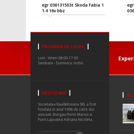
egr 036131503t Skoda Fabia 1
egr
1.4 16v bbz
03
PROGRAM DE LUCRU
Exper
Luni - Vineri 08:00-17:00
Sambata - Duminica: inchis
DESPRE NOI
ULT
Societatea Raul&Roxana SRL a fost
fondata in anul 1998 de catre doi
asociati: Bungau Florin Marius si
Puris Lapustea Adriana Nicoleta.