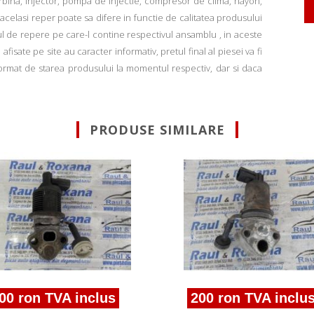
rbina, injector, pompa de injectie, compresor de clima, hayon,
u acelasi reper poate sa difere in functie de calitatea produsului
ul de repere pe care-l contine respectivul ansamblu , in aceste
fisate pe site au caracter informativ, pretul final al piesei va fi
informat de starea produsului la momentul respectiv, dar si daca
PRODUSE SIMILARE
00 ron TVA inclus
200 ron TVA inclu