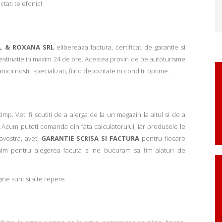
ctati telefonic!
L & ROXANA SRL
elibereaza factura, certificat de garantie si
 destinatie in maxim 24 de ore. Acestea provin de pe autoturisme
ii nostri specializati, fiind depozitate in conditii optime.
p. Veti fi scutiti de a alerga de la un magazin la altul si de a
Acum puteti comanda din fata calculatorului, iar produsele le
avostra, aveti
GARANTIE SCRISA SI FACTURA
pentru fiecare
mim pentru alegerea facuta si ne bucuram sa fim alaturi de
ne sunt si alte repere.