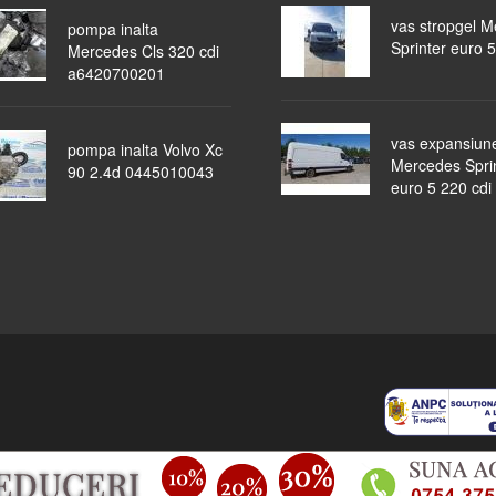
vas stropgel 
pompa inalta
Sprinter euro 5
Mercedes Cls 320 cdi
a6420700201
vas expansiun
pompa inalta Volvo Xc
Mercedes Spri
90 2.4d 0445010043
euro 5 220 cdi
piese auto
masini dezmembrate
ocazii
lichidari