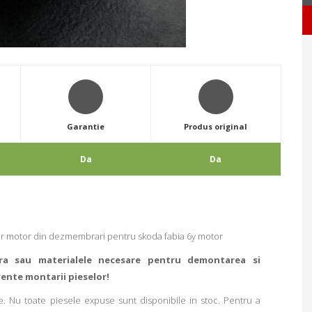
Garantie
Produs original
Da
Da
 motor din dezmembrari pentru skoda fabia 6y motor
ra sau materialele necesare pentru demontarea si
rente montarii pieselor!
. Nu toate piesele expuse sunt disponibile in stoc. Pentru a