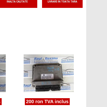
INALTA CALITATE
LIVRARE IN TOATA TARA
150 ro
calculato
1.4tdi 04
200 ron TVA inclus