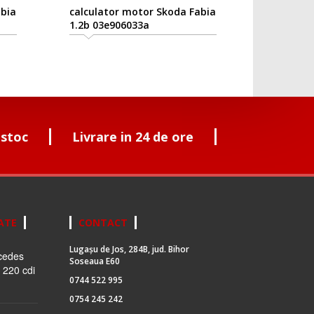
bia
calculator motor Skoda Fabia
1.2b 03e906033a
 stoc
Livrare in 24 de ore
ATE
CONTACT
Lugașu de Jos, 284B, jud. Bihor
cedes
Soseaua E60
 220 cdi
0744 522 995
0754 245 242