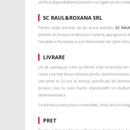
verifica disponibilitatea pieselor va rugam sa ne conta
SC RAUL&ROXANA SRL
Pentru toate piesele de pe acest website,
SC RAU
piesele se livreaza in tara prin curierat, ajungand la
nerulate in Romania si sunt demontate de catre mecanic
LIVRARE
Un alt avantaj pe care va oferim este economia de tim
cauta cea mai buna varianta pentru dumneavoastra. 
veti primi in 24 ore la adresa specificata de dumne
produs cea ce este foarte important!!!! Va multu
dumneavoastra.
Se livreaza exact piesa comandata, chiar daca in imagi
PRET