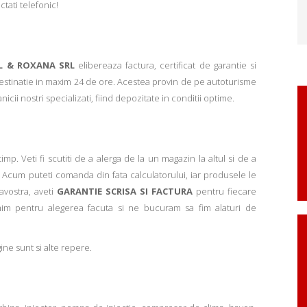
ctati telefonic!
L & ROXANA SRL
elibereaza factura, certificat de garantie si
 destinatie in maxim 24 de ore. Acestea provin de pe autoturisme
ii nostri specializati, fiind depozitate in conditii optime.
p. Veti fi scutiti de a alerga de la un magazin la altul si de a
Acum puteti comanda din fata calculatorului, iar produsele le
avostra, aveti
GARANTIE SCRISA SI FACTURA
pentru fiecare
mim pentru alegerea facuta si ne bucuram sa fim alaturi de
ne sunt si alte repere.