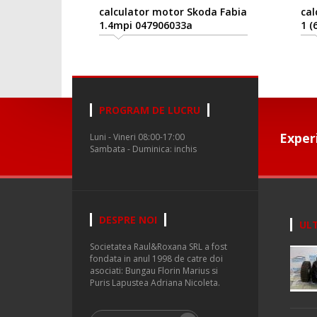
calculator motor Skoda Fabia
calc
1.4mpi 047906033a
1 (6
PROGRAM DE LUCRU
Exper
Luni - Vineri 08:00-17:00
Sambata - Duminica: inchis
DESPRE NOI
ULT
Societatea Raul&Roxana SRL a fost
fondata in anul 1998 de catre doi
asociati: Bungau Florin Marius si
Puris Lapustea Adriana Nicoleta.