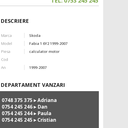
TEL: 0753 245 245
DESCRIERE
Marca
Skoda
Model
Fabia 1 6Y2 1999-2007
Piesa
calculator motor
Cod
An
1999-2007
DEPARTAMENT VANZARI
0748 375 375
▸ Adriana
0754 245 246
▸ Dan
0754 245 244
▸ Paula
0754 245 245
▸ Cristian