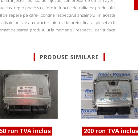
rbina, injector, pompa de injectie, compresor de clima, hayon,
u acelasi reper poate sa difere in functie de calitatea produsului
ul de repere pe care-l contine respectivul ansamblu , in aceste
fisate pe site au caracter informativ, pretul final al piesei va fi
informat de starea produsului la momentul respectiv, dar si daca
PRODUSE SIMILARE
0 ron TVA inclus
200 ron TVA inclus