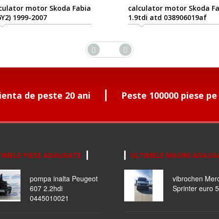
ulator motor Skoda Fabia
calculator motor Skoda Fa
Y2) 1999-2007
1.9tdi atd 038906019af
ienta de peste 20 ani
Peste 100000 piese pe
IMELE PIESE ADAUGATE
ULTIMELE MASINI ADAUG
pompa inalta Peugeot
vibrochen Mer
607 2.2hdi
Sprinter euro 5
0445010021