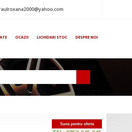
raulroxana2000@yahoo.com
ATE
OCAZII
LICHIDARI STOC
DESPRE NOI
Suna pentru oferta