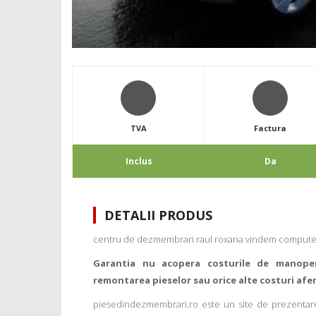
TVA
Factura
Inclus
Da
DETALII PRODUS
centru de dezmembrari raul roxana vindem computer
Garantia nu acopera costurile de manope
remontarea pieselor sau orice alte costuri afe
piesedindezmembrari.ro este un site de prezentare