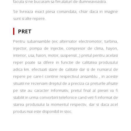
facuta si ne bucuram sa fim alaturi de dumneavoastra.
Se livreaza exact piesa comandata, chiar daca in imagine
sunt si alte repere.
PRET
Pentru subansamble (ex: alternator electromotor, turbina,
injector, pompa de injectie, compresor de clima, hayon,
interior, usa, haion, motor, suspensii...) pretul pentru acelasi
reper poate sa difere in functie de calitatea produsului
adica km. efectuati stare de calitate dar si de numarul de
repere pe care-l contine respectivul ansamblu , in aceste
situatii ne rezervam dreptul de a preciza ca preturile afisate
pe site au caracter informativ, pretul final al piesei va fi
stabilit in urma convorbirii telefonice cand veti fi informat de
starea produsului la momentul respectiv, dar si daca acel
produs mai este disponibil in stoc.