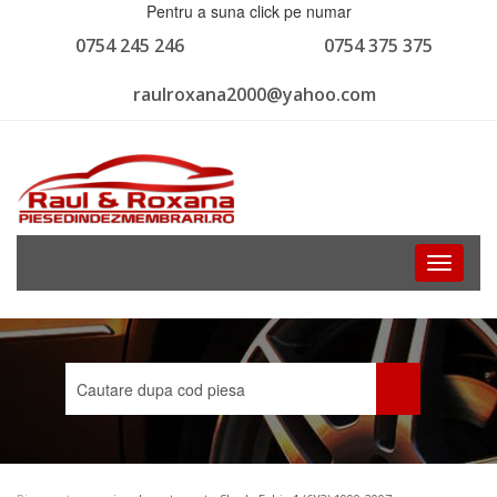
Pentru a suna click pe numar
0754 245 246
0754 375 375
raulroxana2000@yahoo.com
Toggle
navigati