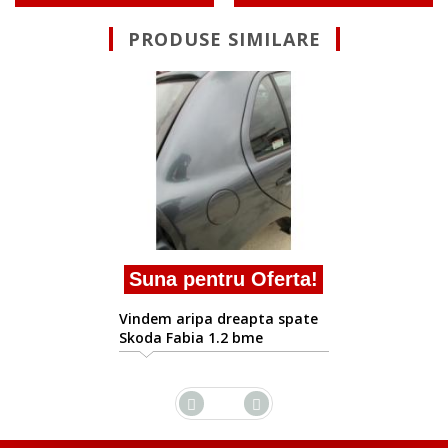
PRODUSE SIMILARE
Suna pentru Oferta!
vand aripa dreapta spate
Skoda Fabia
a!
te