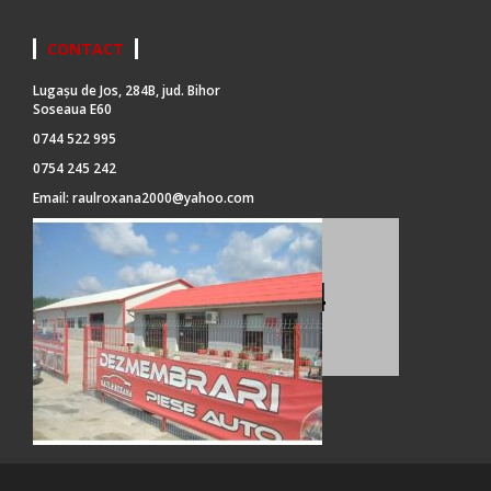
CONTACT
Lugașu de Jos, 284B, jud. Bihor
Soseaua E60
0744 522 995
0754 245 242
Email:
raulroxana2000@yahoo.com