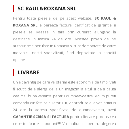
SC RAUL&ROXANA SRL
Pentru toate piesele de pe acest website,
SC RAUL &
ROXANA SRL
elibereaza factura, certificat de garantie si
piesele se livreaza in tara prin curierat, ajungand la
destinatie in maxim 24 de ore. Acestea provin de pe
autoturisme nerulate in Romania si sunt demontate de catre
mecanicii nostri specializati, fiind depozitate in conditii
optime.
LIVRARE
Un alt avantaj pe care va oferim este economia de timp. Veti
fi scutiti de a alerga de la un magazin la altul si de a cauta
cea mai buna varianta pentru dumneavoastra. Acum puteti
comanda din fata calculatorului, iar produsele le veti primi in
24 ore la adresa specificata de dumneavostra, aveti
GARANTIE SCRISA SI FACTURA
pentru fiecare produs cea
ce este foarte important!!!! Va multumim pentru alegerea