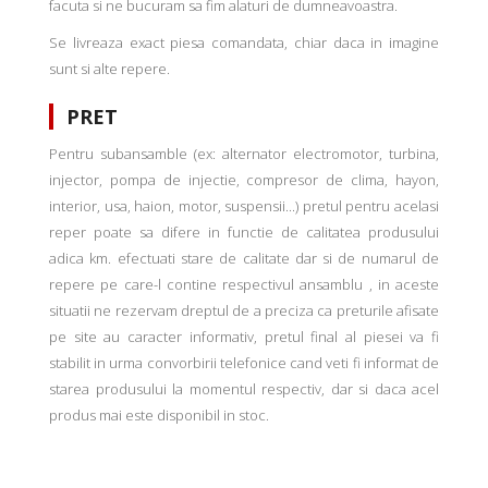
facuta si ne bucuram sa fim alaturi de dumneavoastra.
Se livreaza exact piesa comandata, chiar daca in imagine
sunt si alte repere.
PRET
Pentru subansamble (ex: alternator electromotor, turbina,
injector, pompa de injectie, compresor de clima, hayon,
interior, usa, haion, motor, suspensii...) pretul pentru acelasi
reper poate sa difere in functie de calitatea produsului
adica km. efectuati stare de calitate dar si de numarul de
repere pe care-l contine respectivul ansamblu , in aceste
situatii ne rezervam dreptul de a preciza ca preturile afisate
pe site au caracter informativ, pretul final al piesei va fi
stabilit in urma convorbirii telefonice cand veti fi informat de
starea produsului la momentul respectiv, dar si daca acel
produs mai este disponibil in stoc.