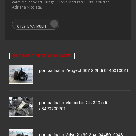
catre doi asociati: Bungau Florin Marius si Puris Lapustea
Adriana Nicoleta.
CITESTE MAI MULTE
ULTIMELE PIESE ADAUGATE
pompa inalta Peugeot 607 2.2hdi 0445010021
pompa inalta Mercedes Cls 320 cdi
a6420700201
pompa inalta Volvo Xc 90 2.4d 0445010043