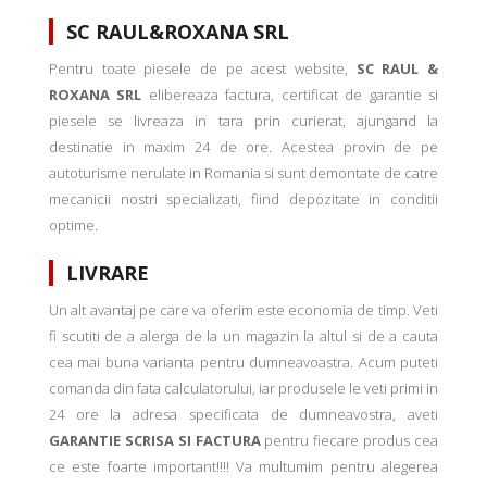
SC RAUL&ROXANA SRL
Pentru toate piesele de pe acest website,
SC RAUL &
ROXANA SRL
elibereaza factura, certificat de garantie si
piesele se livreaza in tara prin curierat, ajungand la
destinatie in maxim 24 de ore. Acestea provin de pe
autoturisme nerulate in Romania si sunt demontate de catre
mecanicii nostri specializati, fiind depozitate in conditii
optime.
LIVRARE
Un alt avantaj pe care va oferim este economia de timp. Veti
fi scutiti de a alerga de la un magazin la altul si de a cauta
cea mai buna varianta pentru dumneavoastra. Acum puteti
comanda din fata calculatorului, iar produsele le veti primi in
24 ore la adresa specificata de dumneavostra, aveti
GARANTIE SCRISA SI FACTURA
pentru fiecare produs cea
ce este foarte important!!!! Va multumim pentru alegerea