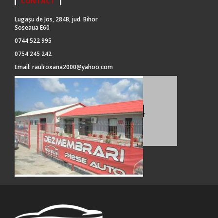
CONTACT
Lugașu de Jos, 284B, jud. Bihor
Soseaua E60
0744 522 995
0754 245 242
Email:
raulroxana2000@yahoo.com