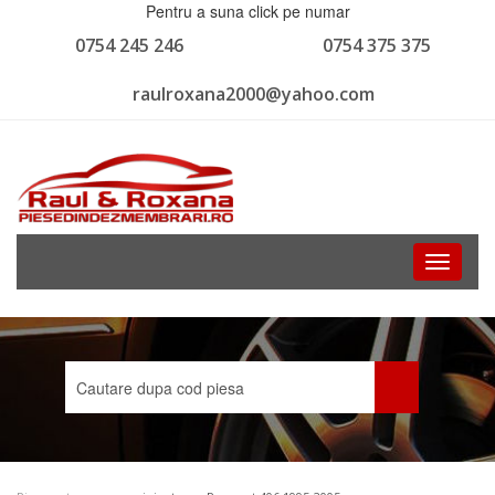
Pentru a suna click pe numar
0754 245 246
0754 375 375
raulroxana2000@yahoo.com
Toggle
navigati