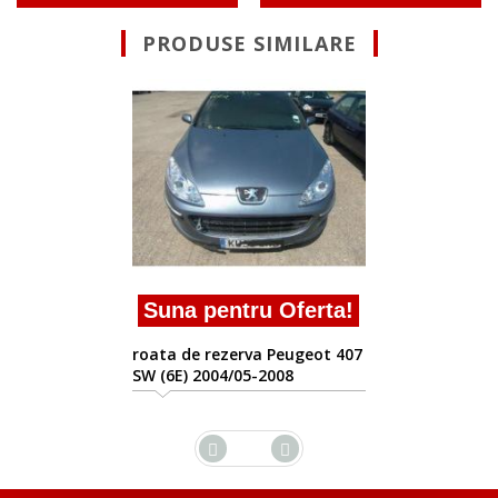
PRODUSE SIMILARE
Suna pentru Of
roata de rezerva Peu
SW (6E) 2004/05-2008
 Oferta!
 Peugeot 407
2008