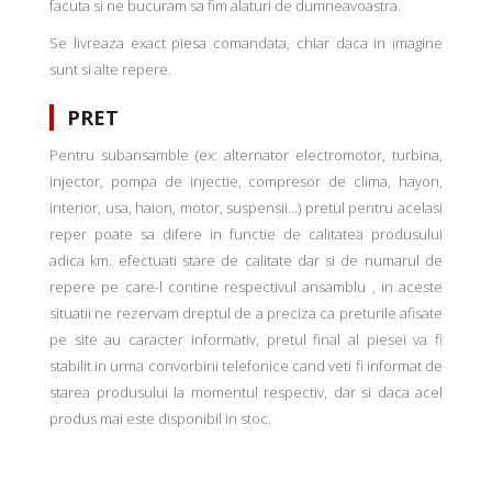
facuta si ne bucuram sa fim alaturi de dumneavoastra.
Se livreaza exact piesa comandata, chiar daca in imagine
sunt si alte repere.
PRET
Pentru subansamble (ex: alternator electromotor, turbina,
injector, pompa de injectie, compresor de clima, hayon,
interior, usa, haion, motor, suspensii...) pretul pentru acelasi
reper poate sa difere in functie de calitatea produsului
adica km. efectuati stare de calitate dar si de numarul de
repere pe care-l contine respectivul ansamblu , in aceste
situatii ne rezervam dreptul de a preciza ca preturile afisate
pe site au caracter informativ, pretul final al piesei va fi
stabilit in urma convorbirii telefonice cand veti fi informat de
starea produsului la momentul respectiv, dar si daca acel
produs mai este disponibil in stoc.