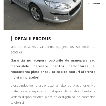
DETALII PRODUS
vindem roata rezerva pentru peugeot 407 sw motor de
2000hdi rhr
Garantia nu acopera costurile de manopera sau
materialele necesare pentru demontarea si
remontarea pieselor sau orice alte costuri aferente
montarii pieselor!
piesedindezmembrari.ro este un site de prezentare. Nu
toate piesele expuse sunt disponibile in stoc. Pentru a
verifica disponibilitatea pieselor va rugam sa ne contactati
telefonic!