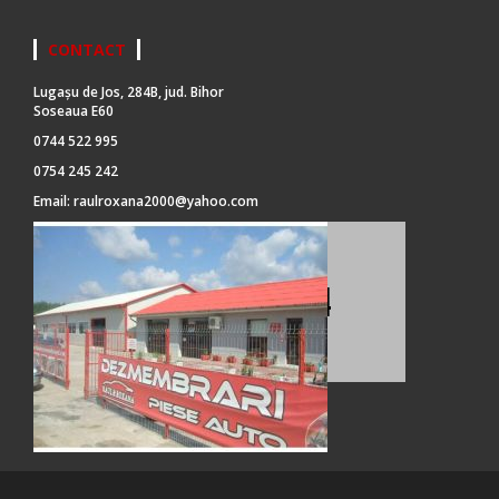
CONTACT
Lugașu de Jos, 284B, jud. Bihor
Soseaua E60
0744 522 995
0754 245 242
Email:
raulroxana2000@yahoo.com