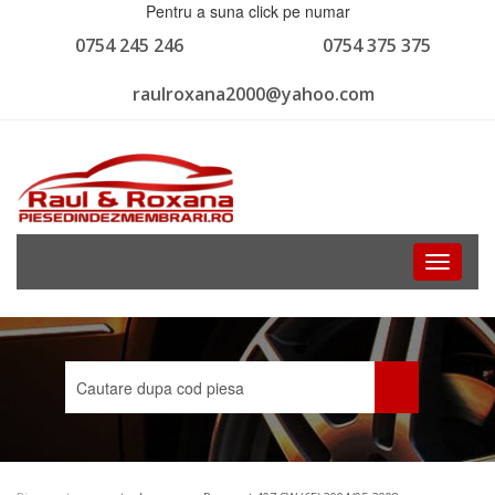
Pentru a suna click pe numar
0754 245 246
0754 375 375
raulroxana2000@yahoo.com
Toggle
navigati