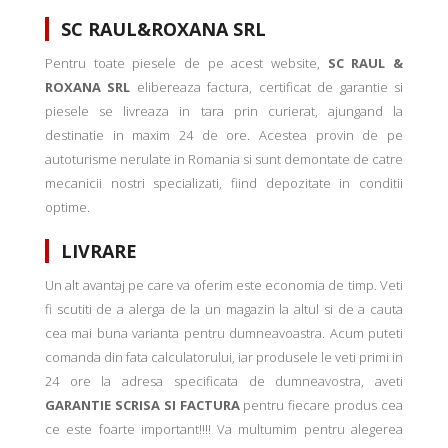
SC RAUL&ROXANA SRL
Pentru toate piesele de pe acest website,
SC RAUL &
ROXANA SRL
elibereaza factura, certificat de garantie si
piesele se livreaza in tara prin curierat, ajungand la
destinatie in maxim 24 de ore. Acestea provin de pe
autoturisme nerulate in Romania si sunt demontate de catre
mecanicii nostri specializati, fiind depozitate in conditii
optime.
LIVRARE
Un alt avantaj pe care va oferim este economia de timp. Veti
fi scutiti de a alerga de la un magazin la altul si de a cauta
cea mai buna varianta pentru dumneavoastra. Acum puteti
comanda din fata calculatorului, iar produsele le veti primi in
24 ore la adresa specificata de dumneavostra, aveti
GARANTIE SCRISA SI FACTURA
pentru fiecare produs cea
ce este foarte important!!!! Va multumim pentru alegerea