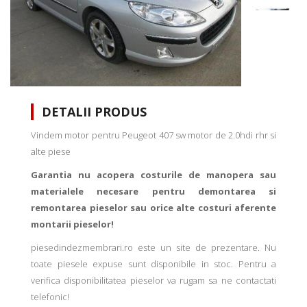
DETALII PRODUS
Vindem motor pentru Peugeot 407 sw motor de 2.0hdi rhr si
alte piese
Garantia nu acopera costurile de manopera sau
materialele necesare pentru demontarea si
remontarea pieselor sau orice alte costuri aferente
montarii pieselor!
piesedindezmembrari.ro este un site de prezentare. Nu
toate piesele expuse sunt disponibile in stoc. Pentru a
verifica disponibilitatea pieselor va rugam sa ne contactati
telefonic!