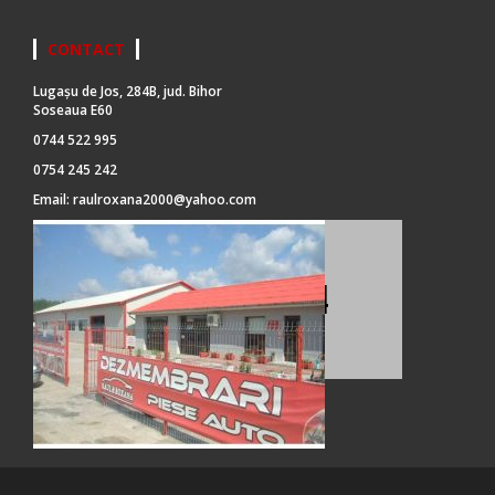
CONTACT
Lugașu de Jos, 284B, jud. Bihor
Soseaua E60
0744 522 995
0754 245 242
Email:
raulroxana2000@yahoo.com