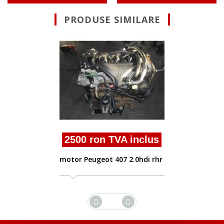
PRODUSE SIMILARE
2500 ron TVA i
motor Peugeot 407 1.
A inclus
7 2.0hdi rhr