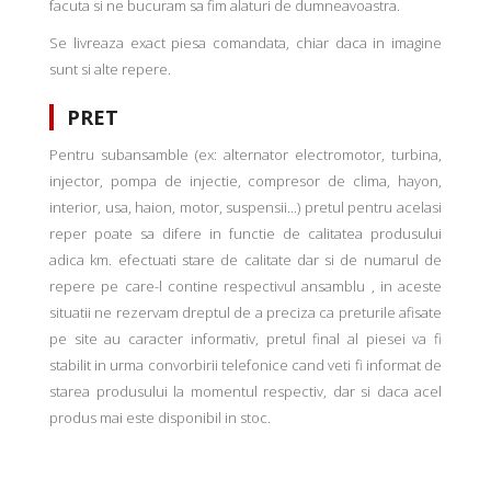
facuta si ne bucuram sa fim alaturi de dumneavoastra.
Se livreaza exact piesa comandata, chiar daca in imagine
sunt si alte repere.
PRET
Pentru subansamble (ex: alternator electromotor, turbina,
injector, pompa de injectie, compresor de clima, hayon,
interior, usa, haion, motor, suspensii...) pretul pentru acelasi
reper poate sa difere in functie de calitatea produsului
adica km. efectuati stare de calitate dar si de numarul de
repere pe care-l contine respectivul ansamblu , in aceste
situatii ne rezervam dreptul de a preciza ca preturile afisate
pe site au caracter informativ, pretul final al piesei va fi
stabilit in urma convorbirii telefonice cand veti fi informat de
starea produsului la momentul respectiv, dar si daca acel
produs mai este disponibil in stoc.