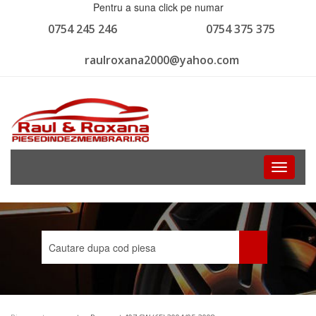
Pentru a suna click pe numar
0754 245 246
0754 375 375
raulroxana2000@yahoo.com
Toggle
navigati