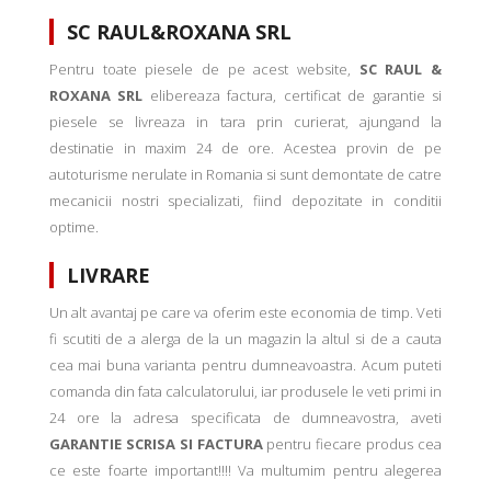
SC RAUL&ROXANA SRL
Pentru toate piesele de pe acest website,
SC RAUL &
ROXANA SRL
elibereaza factura, certificat de garantie si
piesele se livreaza in tara prin curierat, ajungand la
destinatie in maxim 24 de ore. Acestea provin de pe
autoturisme nerulate in Romania si sunt demontate de catre
mecanicii nostri specializati, fiind depozitate in conditii
optime.
LIVRARE
Un alt avantaj pe care va oferim este economia de timp. Veti
fi scutiti de a alerga de la un magazin la altul si de a cauta
cea mai buna varianta pentru dumneavoastra. Acum puteti
comanda din fata calculatorului, iar produsele le veti primi in
24 ore la adresa specificata de dumneavostra, aveti
GARANTIE SCRISA SI FACTURA
pentru fiecare produs cea
ce este foarte important!!!! Va multumim pentru alegerea