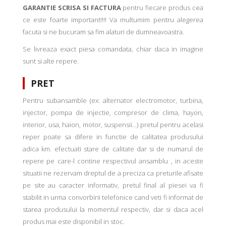
GARANTIE SCRISA SI FACTURA
pentru fiecare produs cea
ce este foarte important!!!! Va multumim pentru alegerea
facuta si ne bucuram sa fim alaturi de dumneavoastra.
Se livreaza exact piesa comandata, chiar daca in imagine
sunt si alte repere.
PRET
Pentru subansamble (ex: alternator electromotor, turbina,
injector, pompa de injectie, compresor de clima, hayon,
interior, usa, haion, motor, suspensii...) pretul pentru acelasi
reper poate sa difere in functie de calitatea produsului
adica km. efectuati stare de calitate dar si de numarul de
repere pe care-l contine respectivul ansamblu , in aceste
situatii ne rezervam dreptul de a preciza ca preturile afisate
pe site au caracter informativ, pretul final al piesei va fi
stabilit in urma convorbirii telefonice cand veti fi informat de
starea produsului la momentul respectiv, dar si daca acel
produs mai este disponibil in stoc.