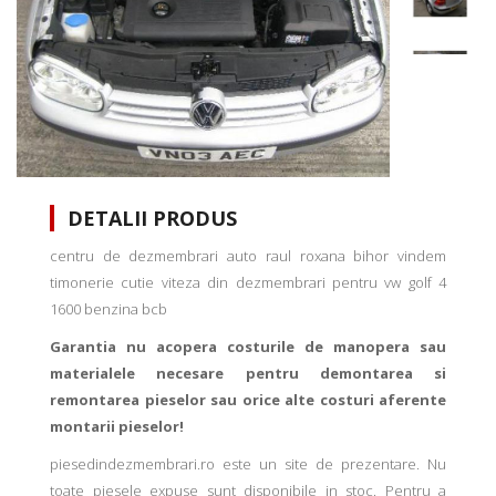
DETALII PRODUS
centru de dezmembrari auto raul roxana bihor vindem
timonerie cutie viteza din dezmembrari pentru vw golf 4
1600 benzina bcb
Garantia nu acopera costurile de manopera sau
materialele necesare pentru demontarea si
remontarea pieselor sau orice alte costuri aferente
montarii pieselor!
piesedindezmembrari.ro este un site de prezentare. Nu
toate piesele expuse sunt disponibile in stoc. Pentru a