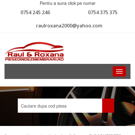
Pentru a suna click pe numar
0754 245 246
0754 375 375
raulroxana2000@yahoo.com
Toggle
navigati