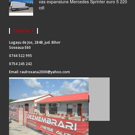
vas expansiune Mercedes Sprinter euro 5 220
cdi
CONTACT
Lugașu de Jos, 284B, jud. Bihor
Soseaua E60
0744 522 995
0754 245 242
Email:
raulroxana2000@yahoo.com