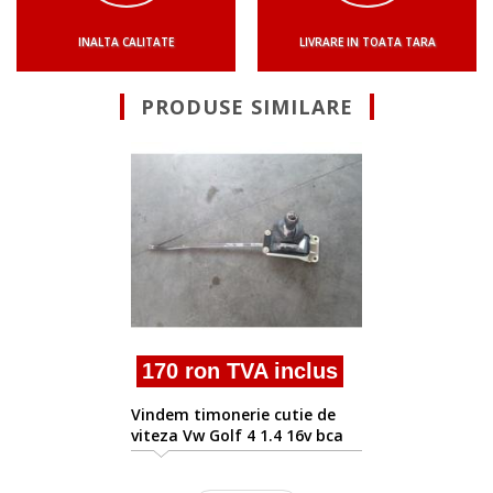
INALTA CALITATE
LIVRARE IN TOATA TARA
PRODUSE SIMILARE
150 ron TV
timonerie cutie 
Vw Golf IV (1j1) 
 TVA inclus
nerie cutie de
lf 4 1.4 16v bca
61a