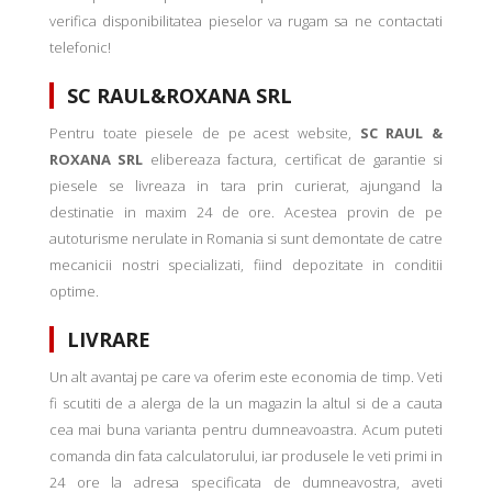
verifica disponibilitatea pieselor va rugam sa ne contactati
telefonic!
SC RAUL&ROXANA SRL
Pentru toate piesele de pe acest website,
SC RAUL &
ROXANA SRL
elibereaza factura, certificat de garantie si
piesele se livreaza in tara prin curierat, ajungand la
destinatie in maxim 24 de ore. Acestea provin de pe
autoturisme nerulate in Romania si sunt demontate de catre
mecanicii nostri specializati, fiind depozitate in conditii
optime.
LIVRARE
Un alt avantaj pe care va oferim este economia de timp. Veti
fi scutiti de a alerga de la un magazin la altul si de a cauta
cea mai buna varianta pentru dumneavoastra. Acum puteti
comanda din fata calculatorului, iar produsele le veti primi in
24 ore la adresa specificata de dumneavostra, aveti