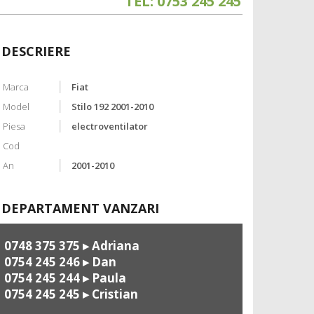
TEL: 0753 245 245
DESCRIERE
Marca
Fiat
Model
Stilo 192 2001-2010
Piesa
electroventilator
Cod
An
2001-2010
DEPARTAMENT VANZARI
0748 375 375
▸ Adriana
0754 245 246
▸ Dan
0754 245 244
▸ Paula
0754 245 245
▸ Cristian