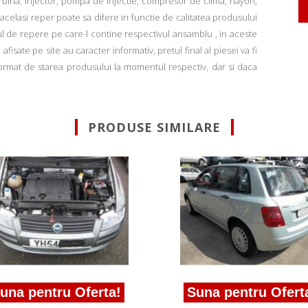
rbina, injector, pompa de injectie, compresor de clima, hayon,
u acelasi reper poate sa difere in functie de calitatea produsului
ul de repere pe care-l contine respectivul ansamblu , in aceste
fisate pe site au caracter informativ, pretul final al piesei va fi
informat de starea produsului la momentul respectiv, dar si daca
PRODUSE SIMILARE
una pentru Oferta!
Suna pentru Ofert