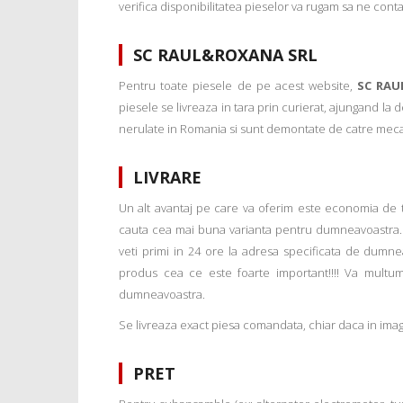
verifica disponibilitatea pieselor va rugam sa ne conta
SC RAUL&ROXANA SRL
Pentru toate piesele de pe acest website,
SC RAU
piesele se livreaza in tara prin curierat, ajungand la
nerulate in Romania si sunt demontate de catre mecanic
LIVRARE
Un alt avantaj pe care va oferim este economia de tim
cauta cea mai buna varianta pentru dumneavoastra. 
veti primi in 24 ore la adresa specificata de dumne
produs cea ce este foarte important!!!! Va multu
dumneavoastra.
Se livreaza exact piesa comandata, chiar daca in imagi
PRET