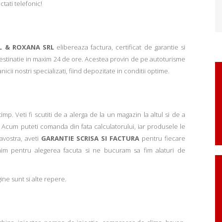
ctati telefonic!
L & ROXANA SRL
elibereaza factura, certificat de garantie si
 destinatie in maxim 24 de ore. Acestea provin de pe autoturisme
ii nostri specializati, fiind depozitate in conditii optime.
p. Veti fi scutiti de a alerga de la un magazin la altul si de a
Acum puteti comanda din fata calculatorului, iar produsele le
avostra, aveti
GARANTIE SCRISA SI FACTURA
pentru fiecare
mim pentru alegerea facuta si ne bucuram sa fim alaturi de
ne sunt si alte repere.