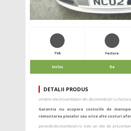
TVA
Factura
Inclus
Da
DETALII PRODUS
vindem electroventilator din dezmembrari cu factura si
Garantia nu acopera costurile de manope
remontarea pieselor sau orice alte costuri afe
piesedindezmembrari.ro este un site de prezentare