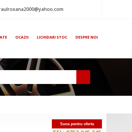
raulroxana2000@yahoo.com
ATE
OCAZII
LICHIDARI STOC
DESPRE NOI
Suna pentru oferta