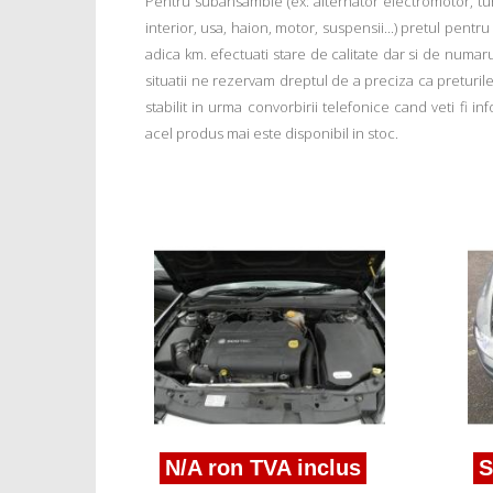
Pentru subansamble (ex: alternator electromotor, tu
interior, usa, haion, motor, suspensii...) pretul pentr
adica km. efectuati stare de calitate dar si de numar
situatii ne rezervam dreptul de a preciza ca preturile a
stabilit in urma convorbirii telefonice cand veti fi 
acel produs mai este disponibil in stoc.
nclus
t Stilo
N/A ron TVA inclus
S