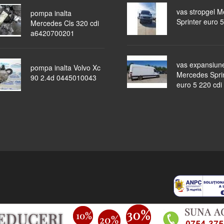
vas stropgel 
pompa inalta
Sprinter euro 5
Mercedes Cls 320 cdi
a6420700201
vas expansiun
pompa inalta Volvo Xc
Mercedes Spri
90 2.4d 0445010043
euro 5 220 cdi
piese auto
masini dezmembrate
ocazii
lichidari