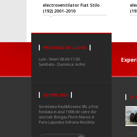
electroventilator Fiat Stilo
ele
(192) 2001-2010
(19
PROGRAM DE LUCRU
Exper
Luni - Vineri 08:00-17:00
Sambata - Duminica: inchis
DESPRE NOI
ULT
Societatea Raul&Roxana SRL a fost
fondata in anul 1998 de catre doi
asociati: Bungau Florin Marius si
Puris Lapustea Adriana Nicoleta.