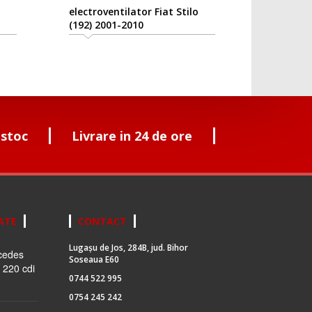
electroventilator Fiat Stilo
(192) 2001-2010
 stoc
Livrare in 24 de ore
ATE
CONTACT
Lugașu de Jos, 284B, jud. Bihor
cedes
Soseaua E60
 220 cdi
0744 522 995
0754 245 242