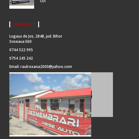
cdi
CONTACT
Lugașu de Jos, 284B, jud. Bihor
Soseaua E60
0744 522 995
0754 245 242
Email:
raulroxana2000@yahoo.com