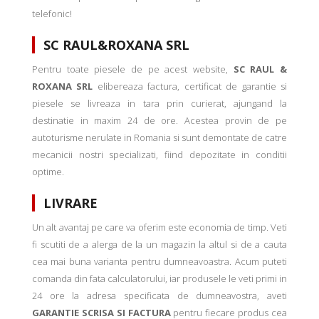
telefonic!
SC RAUL&ROXANA SRL
Pentru toate piesele de pe acest website,
SC RAUL &
ROXANA SRL
elibereaza factura, certificat de garantie si
piesele se livreaza in tara prin curierat, ajungand la
destinatie in maxim 24 de ore. Acestea provin de pe
autoturisme nerulate in Romania si sunt demontate de catre
mecanicii nostri specializati, fiind depozitate in conditii
optime.
LIVRARE
Un alt avantaj pe care va oferim este economia de timp. Veti
fi scutiti de a alerga de la un magazin la altul si de a cauta
cea mai buna varianta pentru dumneavoastra. Acum puteti
comanda din fata calculatorului, iar produsele le veti primi in
24 ore la adresa specificata de dumneavostra, aveti
GARANTIE SCRISA SI FACTURA
pentru fiecare produs cea