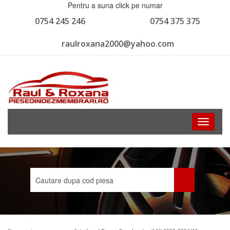
Pentru a suna click pe numar
0754 245 246
0754 375 375
raulroxana2000@yahoo.com
Toggle
navigati