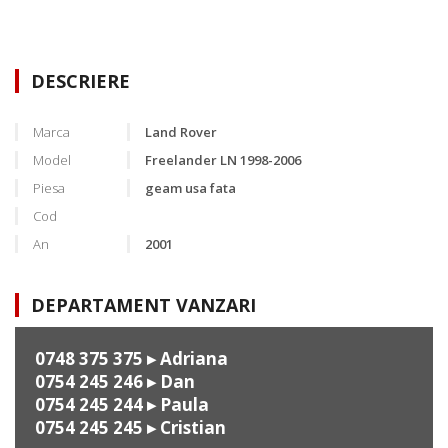
DESCRIERE
Marca
Land Rover
Model
Freelander LN 1998-2006
Piesa
geam usa fata
Cod
An
2001
DEPARTAMENT VANZARI
0748 375 375
▸ Adriana
0754 245 246
▸ Dan
0754 245 244
▸ Paula
0754 245 245
▸ Cristian