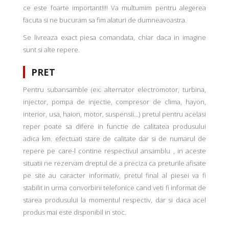
ce este foarte important!!!! Va multumim pentru alegerea
facuta si ne bucuram sa fim alaturi de dumneavoastra.
Se livreaza exact piesa comandata, chiar daca in imagine
sunt si alte repere.
PRET
Pentru subansamble (ex: alternator electromotor, turbina,
injector, pompa de injectie, compresor de clima, hayon,
interior, usa, haion, motor, suspensii...) pretul pentru acelasi
reper poate sa difere in functie de calitatea produsului
adica km. efectuati stare de calitate dar si de numarul de
repere pe care-l contine respectivul ansamblu , in aceste
situatii ne rezervam dreptul de a preciza ca preturile afisate
pe site au caracter informativ, pretul final al piesei va fi
stabilit in urma convorbirii telefonice cand veti fi informat de
starea produsului la momentul respectiv, dar si daca acel
produs mai este disponibil in stoc.