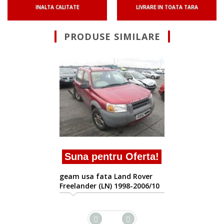
INALTA CALITATE
LIVRARE IN TOATA TARA
PRODUSE SIMILARE
100ron tva inc
ron TVA inclus
geam usa fata Land 
Freelander (LN) 1998-
 Oferta!
and Rover
998-2006/10