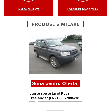
INALTA CALITATE
LIVRARE IN TOATA TARA
PRODUSE SIMILARE
Suna pentru Oferta!
punte spate Land Rover
Freelander (LN) 1998-2006/10
ta!
6/10