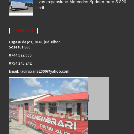
vas expansiune Mercedes Sprinter euro 5 220
cdi
CONTACT
Lugașu de Jos, 284B, jud. Bihor
Soseaua E60
0744 522 995
0754 245 242
Email:
raulroxana2000@yahoo.com