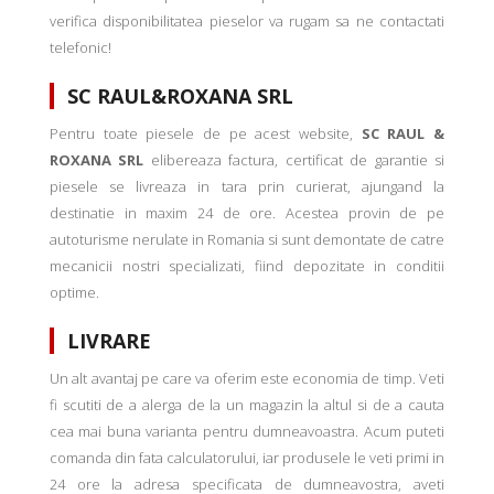
verifica disponibilitatea pieselor va rugam sa ne contactati
telefonic!
SC RAUL&ROXANA SRL
Pentru toate piesele de pe acest website,
SC RAUL &
ROXANA SRL
elibereaza factura, certificat de garantie si
piesele se livreaza in tara prin curierat, ajungand la
destinatie in maxim 24 de ore. Acestea provin de pe
autoturisme nerulate in Romania si sunt demontate de catre
mecanicii nostri specializati, fiind depozitate in conditii
optime.
LIVRARE
Un alt avantaj pe care va oferim este economia de timp. Veti
fi scutiti de a alerga de la un magazin la altul si de a cauta
cea mai buna varianta pentru dumneavoastra. Acum puteti
comanda din fata calculatorului, iar produsele le veti primi in
24 ore la adresa specificata de dumneavostra, aveti