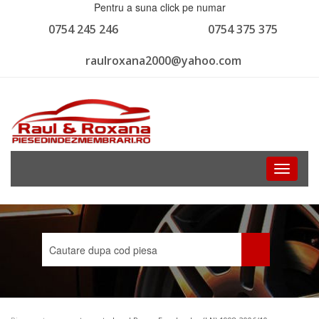
Pentru a suna click pe numar
0754 245 246
0754 375 375
raulroxana2000@yahoo.com
Toggle
navigati