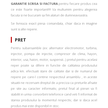
GARANTIE SCRISA SI FACTURA
pentru fiecare produs cea
ce este foarte important!!!! Va multumim pentru alegerea
facuta si ne bucuram sa fim alaturi de dumneavoastra.
Se livreaza exact piesa comandata, chiar daca in imagine
sunt si alte repere.
PRET
Pentru subansamble (ex: alternator electromotor, turbina,
injector, pompa de injectie, compresor de clima, hayon,
interior, usa, haion, motor, suspensii...) pretul pentru acelasi
reper poate sa difere in functie de calitatea produsului
adica km. efectuati stare de calitate dar si de numarul de
repere pe care-l contine respectivul ansamblu , in aceste
situatii ne rezervam dreptul de a preciza ca preturile afisate
pe site au caracter informativ, pretul final al piesei va fi
stabilit in urma convorbirii telefonice cand veti fi informat de
starea produsului la momentul respectiv, dar si daca acel
produs mai este disponibil in stoc.