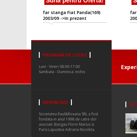
Suna pentru Oferta!
S
far stanga Fiat Panda(169)
far
2003/09 ->In prezent
200
PROGRAM DE LUCRU
Exper
Luni - Vineri 08:00-17:00
Sambata - Duminica: inchis
DESPRE NOI
ULT
Societatea Raul&Roxana SRL a fost
fondata in anul 1998 de catre doi
asociati: Bungau Florin Marius si
Puris Lapustea Adriana Nicoleta.