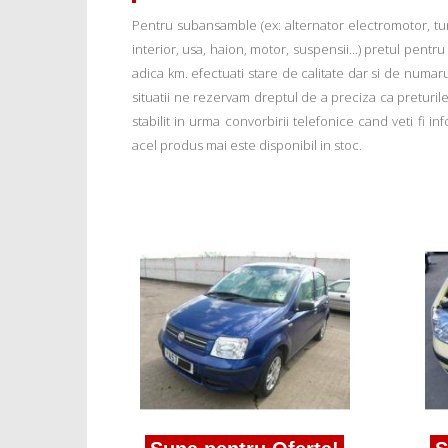
Pentru subansamble (ex: alternator electromotor, tu
interior, usa, haion, motor, suspensii...) pretul pentr
adica km. efectuati stare de calitate dar si de numar
situatii ne rezervam dreptul de a preciza ca preturile a
stabilit in urma convorbirii telefonice cand veti fi 
acel produs mai este disponibil in stoc.
ferta!
iat
>In