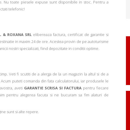
. Nu toate piesele expuse sunt disponibile in stoc. Pentru a
ctati telefonic!
L & ROXANA SRL
elibereaza factura, certificat de garantie si
 destinatie in maxim 24 de ore. Acestea provin de pe autoturisme
ii nostri specializati, fiind depozitate in conditii optime.
p. Veti fi scutiti de a alerga de la un magazin la altul si de a
Acum puteti comanda din fata calculatorului, iar produsele le
avostra, aveti
GARANTIE SCRISA SI FACTURA
pentru fiecare
mim pentru alegerea facuta si ne bucuram sa fim alaturi de
ne sunt si alte repere.