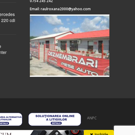
0754 245 242
Email:
raulroxana2000@yahoo.com
Mercedes
 220 cdi
e
nter
ANPC
 stoc
despre noi
formular cerere
autentificare
contact
✖ inchide