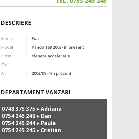
TEL: 0753 245 245
DESCRIERE
Marca
Fiat
Model
Panda 169 2003- In prezent
Piesa
clapeta acceleratie
Cod
An
2003/09 ->In prezent
DEPARTAMENT VANZARI
0748 375 375
▸ Adriana
0754 245 246
▸ Dan
0754 245 244
▸ Paula
0754 245 245
▸ Cristian