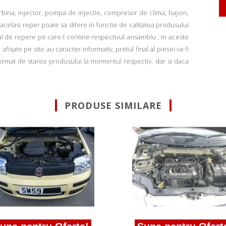
rbina, injector, pompa de injectie, compresor de clima, hayon,
u acelasi reper poate sa difere in functie de calitatea produsului
ul de repere pe care-l contine respectivul ansamblu , in aceste
fisate pe site au caracter informativ, pretul final al piesei va fi
informat de starea produsului la momentul respectiv, dar si daca
PRODUSE SIMILARE