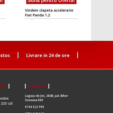
a!
Suna pentru Oferta!
Vindem clapeta acceleratie
Fiat Panda 1.2
 stoc
Livrare in 24 de ore
ATE
CONTACT
Lugașu de Jos, 284B, jud. Bihor
cedes
Soseaua E60
 220 cdi
0744 522 995