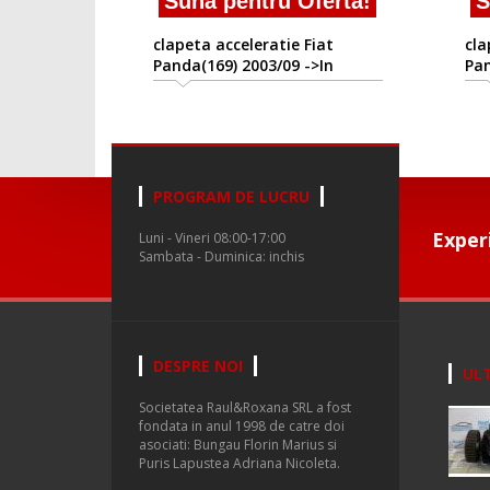
Suna pentru Oferta!
S
clapeta acceleratie Fiat
cla
Panda(169) 2003/09 ->In
Pan
prezent
pr
PROGRAM DE LUCRU
Exper
Luni - Vineri 08:00-17:00
Sambata - Duminica: inchis
DESPRE NOI
ULT
Societatea Raul&Roxana SRL a fost
fondata in anul 1998 de catre doi
asociati: Bungau Florin Marius si
Puris Lapustea Adriana Nicoleta.