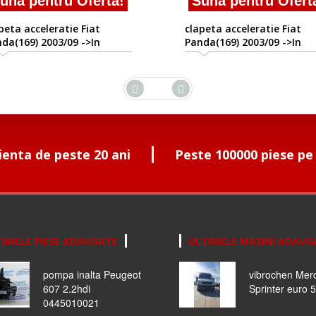
una pentru Oferta!
Suna pentru Ofert
peta acceleratie Fiat
clapeta acceleratie Fiat
da(169) 2003/09 ->In
Panda(169) 2003/09 ->In
ezent
prezent
ienta de peste 20 ani
Peste 100000 piese pe
IMELE PIESE ADAUGATE
ULTIMELE MASINI ADAUG
pompa inalta Peugeot
vibrochen Mer
607 2.2hdi
Sprinter euro 5
0445010021