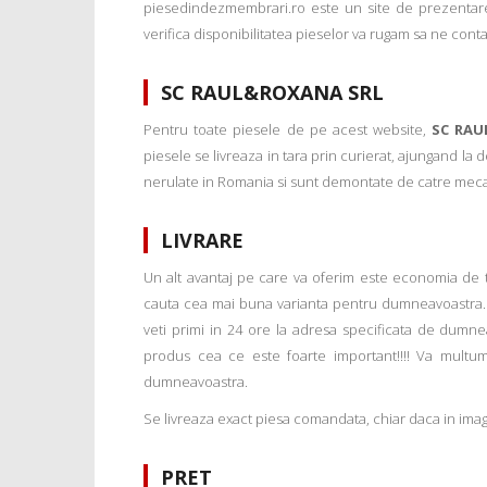
piesedindezmembrari.ro este un site de prezentare
verifica disponibilitatea pieselor va rugam sa ne conta
SC RAUL&ROXANA SRL
Pentru toate piesele de pe acest website,
SC RAU
piesele se livreaza in tara prin curierat, ajungand la
nerulate in Romania si sunt demontate de catre mecanic
LIVRARE
Un alt avantaj pe care va oferim este economia de tim
cauta cea mai buna varianta pentru dumneavoastra. 
veti primi in 24 ore la adresa specificata de dumne
produs cea ce este foarte important!!!! Va multu
dumneavoastra.
Se livreaza exact piesa comandata, chiar daca in imagi
PRET