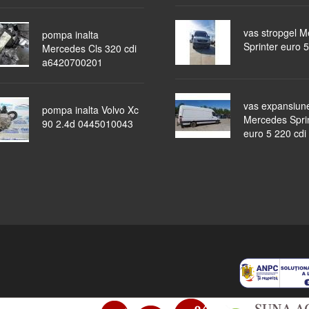
vas stropgel 
pompa inalta
Sprinter euro 5
Mercedes Cls 320 cdi
a6420700201
vas expansiun
pompa inalta Volvo Xc
Mercedes Spri
90 2.4d 0445010043
euro 5 220 cdi
piese auto
masini dezmembrate
ocazii
lichidari