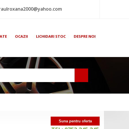
raulroxana2000@yahoo.com
ATE
OCAZII
LICHIDARI STOC
DESPRE NOI
Suna pentru oferta