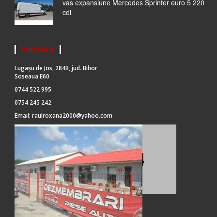
vas expansiune Mercedes Sprinter euro 5 220
cdi
CONTACT
Lugașu de Jos, 284B, jud. Bihor
Soseaua E60
0744 522 995
0754 245 242
Email:
raulroxana2000@yahoo.com