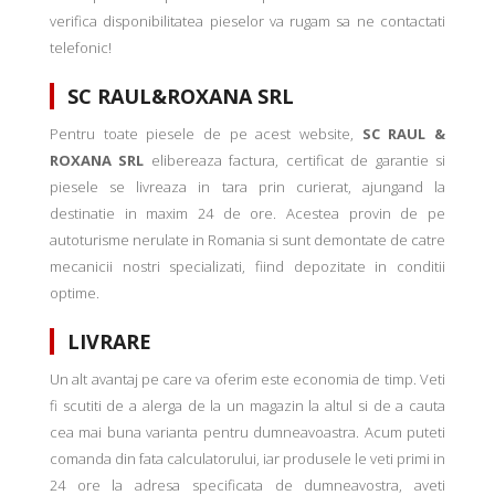
verifica disponibilitatea pieselor va rugam sa ne contactati
telefonic!
SC RAUL&ROXANA SRL
Pentru toate piesele de pe acest website,
SC RAUL &
ROXANA SRL
elibereaza factura, certificat de garantie si
piesele se livreaza in tara prin curierat, ajungand la
destinatie in maxim 24 de ore. Acestea provin de pe
autoturisme nerulate in Romania si sunt demontate de catre
mecanicii nostri specializati, fiind depozitate in conditii
optime.
LIVRARE
Un alt avantaj pe care va oferim este economia de timp. Veti
fi scutiti de a alerga de la un magazin la altul si de a cauta
cea mai buna varianta pentru dumneavoastra. Acum puteti
comanda din fata calculatorului, iar produsele le veti primi in
24 ore la adresa specificata de dumneavostra, aveti