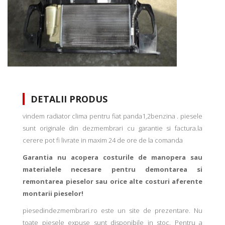
DETALII PRODUS
vindem radiator clima pentru fiat panda1,2benzina . piesele
sunt originale din dezmembrari cu garantie si factura.la
cerere pot fi livrate in maxim 24 de ore de la comanda
Garantia nu acopera costurile de manopera sau
materialele necesare pentru demontarea si
remontarea pieselor sau orice alte costuri aferente
montarii pieselor!
piesedindezmembrari.ro este un site de prezentare. Nu
toate piesele expuse sunt disponibile in stoc. Pentru a