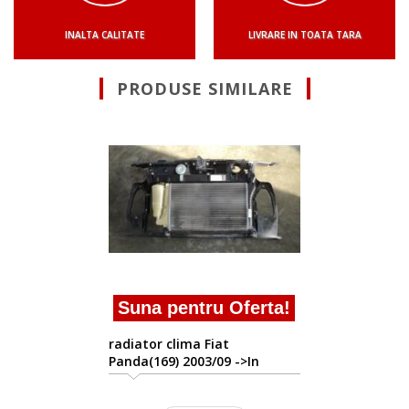
INALTA CALITATE
LIVRARE IN TOATA TARA
PRODUSE SIMILARE
Suna pentru Of
radiator clima Fiat
Panda(169) 2003/09 ->
prezent
 Oferta!
at
09 ->In