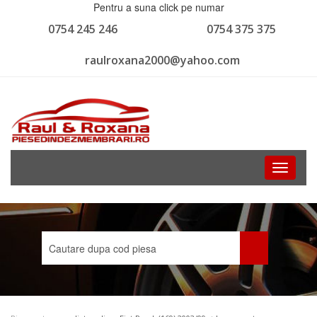
Pentru a suna click pe numar
0754 245 246
0754 375 375
raulroxana2000@yahoo.com
Toggle
navigati