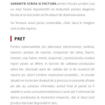
GARANTIE SCRISA SI FACTURA
pentru fiecare produs cea
ce este foarte important!!!! Va multumim pentru alegerea
facuta si ne bucuram sa fim alaturi de dumneavoastra.
Se livreaza exact piesa comandata, chiar daca in imagine
sunt si alte repere.
PRET
Pentru subansamble (ex: alternator electromotor, turbina,
injector, pompa de injectie, compresor de clima, hayon,
interior, usa, haion, motor, suspensii...) pretul pentru acelasi
reper poate sa difere in functie de calitatea produsului
adica km. efectuati stare de calitate dar si de numarul de
repere pe care-l contine respectivul ansamblu , in aceste
situatii ne rezervam dreptul de a preciza ca preturile afisate
pe site au caracter informativ, pretul final al piesei va fi
stabilit in urma convorbirii telefonice cand veti fi informat de
starea produsului la momentul respectiv, dar si daca acel
produs mai este disponibil in stoc.