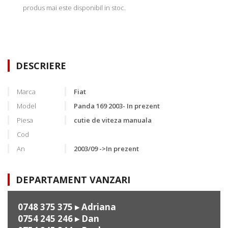
produs mai este disponibil in stoc.
DESCRIERE
Marca
Fiat
Model
Panda 169 2003- In prezent
Piesa
cutie de viteza manuala
Cod
An
2003/09 ->In prezent
DEPARTAMENT VANZARI
0748 375 375
▸ Adriana
0754 245 246
▸ Dan