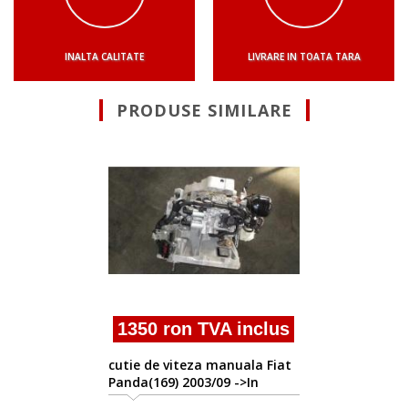
INALTA CALITATE
LIVRARE IN TOATA TARA
PRODUSE SIMILARE
Suna pentr
cutie de viteza 
Panda(169) 2003/
prezent
n TVA inclus
eza manuala Fiat
003/09 ->In