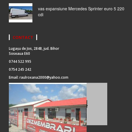
vas expansiune Mercedes Sprinter euro 5 220
cdi
CONTACT
Lugașu de Jos, 284B, jud. Bihor
Soseaua E60
0744 522 995
0754 245 242
Email:
raulroxana2000@yahoo.com