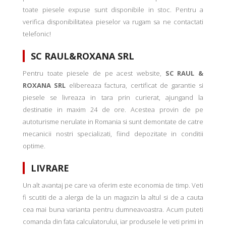
toate piesele expuse sunt disponibile in stoc. Pentru a
verifica disponibilitatea pieselor va rugam sa ne contactati
telefonic!
SC RAUL&ROXANA SRL
Pentru toate piesele de pe acest website,
SC RAUL &
ROXANA SRL
elibereaza factura, certificat de garantie si
piesele se livreaza in tara prin curierat, ajungand la
destinatie in maxim 24 de ore. Acestea provin de pe
autoturisme nerulate in Romania si sunt demontate de catre
mecanicii nostri specializati, fiind depozitate in conditii
optime.
LIVRARE
Un alt avantaj pe care va oferim este economia de timp. Veti
fi scutiti de a alerga de la un magazin la altul si de a cauta
cea mai buna varianta pentru dumneavoastra. Acum puteti
comanda din fata calculatorului, iar produsele le veti primi in