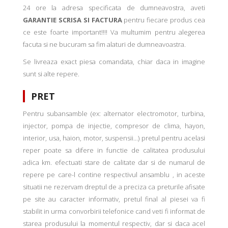
24 ore la adresa specificata de dumneavostra, aveti
GARANTIE SCRISA SI FACTURA
pentru fiecare produs cea
ce este foarte important!!!! Va multumim pentru alegerea
facuta si ne bucuram sa fim alaturi de dumneavoastra.
Se livreaza exact piesa comandata, chiar daca in imagine
sunt si alte repere.
PRET
Pentru subansamble (ex: alternator electromotor, turbina,
injector, pompa de injectie, compresor de clima, hayon,
interior, usa, haion, motor, suspensii...) pretul pentru acelasi
reper poate sa difere in functie de calitatea produsului
adica km. efectuati stare de calitate dar si de numarul de
repere pe care-l contine respectivul ansamblu , in aceste
situatii ne rezervam dreptul de a preciza ca preturile afisate
pe site au caracter informativ, pretul final al piesei va fi
stabilit in urma convorbirii telefonice cand veti fi informat de
starea produsului la momentul respectiv, dar si daca acel