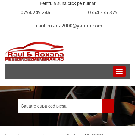
Pentru a suna click pe numar
0754 245 246
0754 375 375
raulroxana2000@yahoo.com
Toggle
navigati