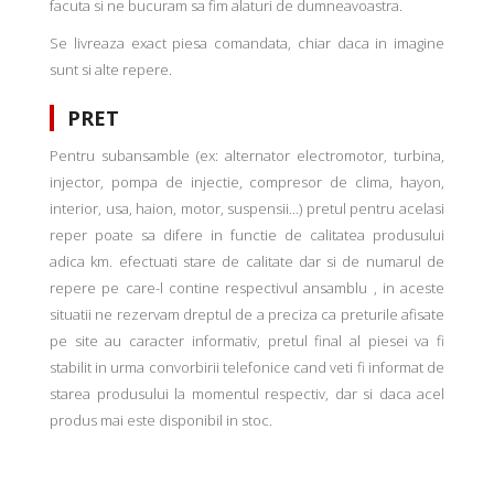
facuta si ne bucuram sa fim alaturi de dumneavoastra.
Se livreaza exact piesa comandata, chiar daca in imagine
sunt si alte repere.
PRET
Pentru subansamble (ex: alternator electromotor, turbina,
injector, pompa de injectie, compresor de clima, hayon,
interior, usa, haion, motor, suspensii...) pretul pentru acelasi
reper poate sa difere in functie de calitatea produsului
adica km. efectuati stare de calitate dar si de numarul de
repere pe care-l contine respectivul ansamblu , in aceste
situatii ne rezervam dreptul de a preciza ca preturile afisate
pe site au caracter informativ, pretul final al piesei va fi
stabilit in urma convorbirii telefonice cand veti fi informat de
starea produsului la momentul respectiv, dar si daca acel
produs mai este disponibil in stoc.