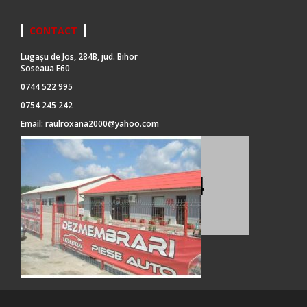
CONTACT
Lugașu de Jos, 284B, jud. Bihor
Soseaua E60
0744 522 995
0754 245 242
Email:
raulroxana2000@yahoo.com