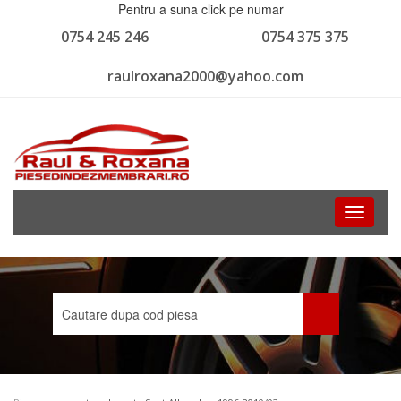
Pentru a suna click pe numar
0754 245 246
0754 375 375
raulroxana2000@yahoo.com
Toggle
navigati