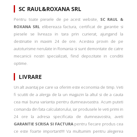
SC RAUL&ROXANA SRL
Pentru toate piesele de pe acest website,
SC RAUL &
ROXANA SRL
elibereaza factura, certificat de garantie si
piesele se livreaza in tara prin curierat, ajungand la
destinatie in maxim 24 de ore. Acestea provin de pe
autoturisme nerulate in Romania si sunt demontate de catre
mecanicii nostri specializati, fiind depozitate in conditii
optime.
LIVRARE
Un alt avantaj pe care va oferim este economia de timp. Veti
fi scutiti de a alerga de la un magazin la altul si de a cauta
cea mai buna varianta pentru dumneavoastra. Acum puteti
comanda din fata calculatorului, iar produsele le veti primi in
24 ore la adresa specificata de dumneavostra, aveti
GARANTIE SCRISA SI FACTURA
pentru fiecare produs cea
ce este foarte important!!!! Va multumim pentru alegerea