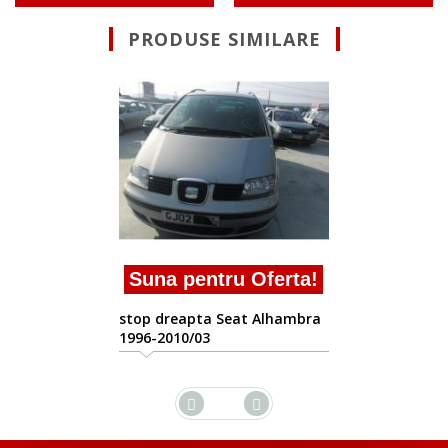
PRODUSE SIMILARE
Suna pentru Oferta!
stop dreapta Seat Alhambra
1996-2010/03
ta!
mbra