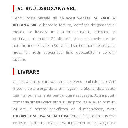
SC RAUL&ROXANA SRL
Pentru toate piesele de pe acest website,
SC RAUL &
ROXANA SRL
elibereaza factura, certificat de garantie si
piesele se livreaza in tara prin curierat, ajungand la
destinatie in maxim 24 de ore. Acestea provin de pe
autoturisme nerulate in Romania si sunt demontate de catre
mecanicii nostri specializati, fiind depozitate in conditii
optime.
LIVRARE
Un alt avantaj pe care va oferim este economia de timp. Veti
fi scutiti de a alerga de la un magazin la altul si de a cauta
cea mai buna varianta pentru dumneavoastra. Acum puteti
comanda din fata calculatorului, iar produsele le veti primi in
24 ore la adresa specificata de dumneavostra, aveti
GARANTIE SCRISA SI FACTURA
pentru fiecare produs cea
ce este foarte important!!!! Va multumim pentru alegerea