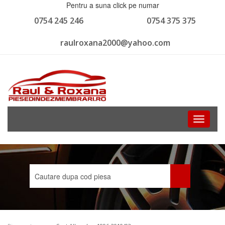
Pentru a suna click pe numar
0754 245 246
0754 375 375
raulroxana2000@yahoo.com
Toggle
navigati