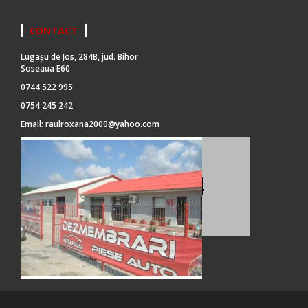
CONTACT
Lugașu de Jos, 284B, jud. Bihor
Soseaua E60
0744 522 995
0754 245 242
Email:
raulroxana2000@yahoo.com