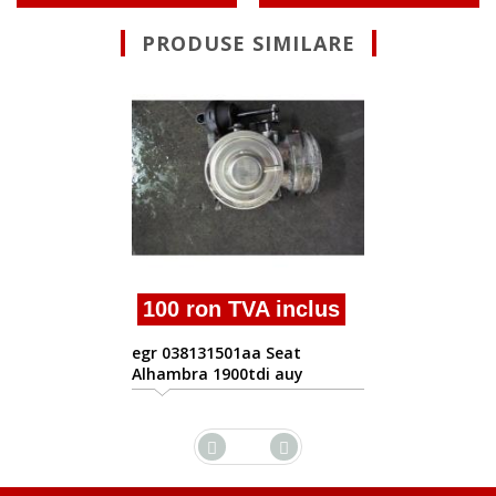
PRODUSE SIMILARE
100 ron T
valva egr Sea
1.9tdi 0381315
n TVA inclus
1501aa Seat
1900tdi auy