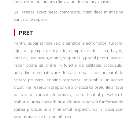
facuta si ne bucuram sa fim alaturi de dumneavoastra.
Se livreaza exact piesa comandata, chiar daca in imagine
sunt si alte repere.
PRET
Pentru subansamble (ex: alternator electromotor, turbina,
injector, pompa de injectie, compresor de clima, hayon,
interior, usa, haion, motor, suspensii...) pretul pentru acelasi
reper poate sa difere in functie de calitatea produsului
adica km. efectuati stare de calitate dar si de numarul de
repere pe care-l contine respectivul ansamblu , in aceste
situatii ne rezervam dreptul de a preciza ca preturile afisate
pe site au caracter informativ, pretul final al piesei va fi
stabilit in urma convorbirii telefonice cand veti fi informat de
starea produsului la momentul respectiv, dar si daca acel
produs mai este disponibil in stoc.