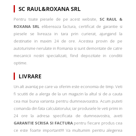
SC RAUL&ROXANA SRL
Pentru toate piesele de pe acest website,
SC RAUL &
ROXANA SRL
elibereaza factura, certificat de garantie si
piesele se livreaza in tara prin curierat, ajungand la
destinatie in maxim 24 de ore. Acestea provin de pe
autoturisme nerulate in Romania si sunt demontate de catre
mecanicii nostri specializati, fiind depozitate in conditii
optime.
LIVRARE
Un alt avantaj pe care va oferim este economia de timp. Veti
fi scutiti de a alerga de la un magazin la altul si de a cauta
cea mai buna varianta pentru dumneavoastra. Acum puteti
comanda din fata calculatorului, iar produsele le veti primi in
24 ore la adresa specificata de dumneavostra, aveti
GARANTIE SCRISA SI FACTURA
pentru fiecare produs cea
ce este foarte important!!!! Va multumim pentru alegerea