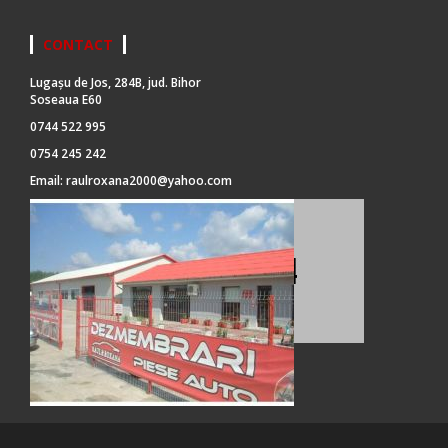
CONTACT
Lugașu de Jos, 284B, jud. Bihor
Soseaua E60
0744 522 995
0754 245 242
Email:
raulroxana2000@yahoo.com