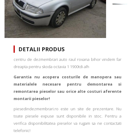
DETALII PRODUS
centru de dezmembrari auto raul roxana bihor vindem far
dreapta pentru skoda octavia 1 1900tdi alh
Garantia nu acopera costurile de manopera sau
materialele necesare pentru demontarea si
remontarea pieselor sau orice alte costuri aferente
montarii pieselor!
piesedindezmembrari.ro este un site de prezentare. Nu
toate piesele expuse sunt disponibile in stoc. Pentru a
verifica disponibilitatea pieselor va rugam sa ne contactati
telefonic!