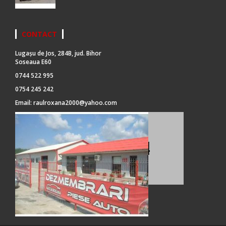
CONTACT
Lugașu de Jos, 284B, jud. Bihor
Soseaua E60
0744 522 995
0754 245 242
Email:
raulroxana2000@yahoo.com