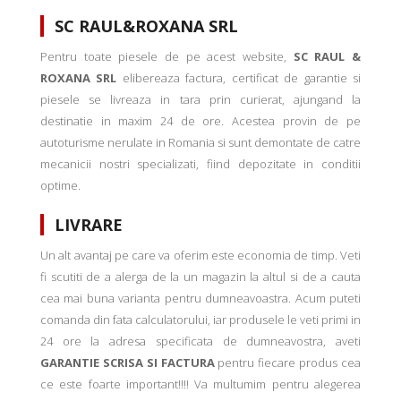
SC RAUL&ROXANA SRL
Pentru toate piesele de pe acest website,
SC RAUL &
ROXANA SRL
elibereaza factura, certificat de garantie si
piesele se livreaza in tara prin curierat, ajungand la
destinatie in maxim 24 de ore. Acestea provin de pe
autoturisme nerulate in Romania si sunt demontate de catre
mecanicii nostri specializati, fiind depozitate in conditii
optime.
LIVRARE
Un alt avantaj pe care va oferim este economia de timp. Veti
fi scutiti de a alerga de la un magazin la altul si de a cauta
cea mai buna varianta pentru dumneavoastra. Acum puteti
comanda din fata calculatorului, iar produsele le veti primi in
24 ore la adresa specificata de dumneavostra, aveti
GARANTIE SCRISA SI FACTURA
pentru fiecare produs cea
ce este foarte important!!!! Va multumim pentru alegerea