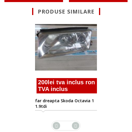
PRODUSE SIMILARE
Suna pentru Ofe
far dreapta Skoda Octa
1.9tdi alh
clus ron
Octavia 1