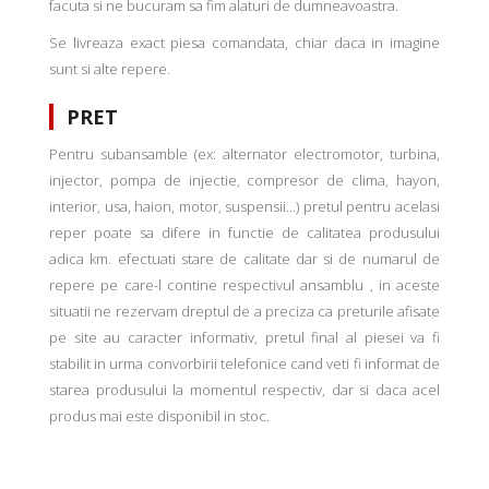
facuta si ne bucuram sa fim alaturi de dumneavoastra.
Se livreaza exact piesa comandata, chiar daca in imagine
sunt si alte repere.
PRET
Pentru subansamble (ex: alternator electromotor, turbina,
injector, pompa de injectie, compresor de clima, hayon,
interior, usa, haion, motor, suspensii...) pretul pentru acelasi
reper poate sa difere in functie de calitatea produsului
adica km. efectuati stare de calitate dar si de numarul de
repere pe care-l contine respectivul ansamblu , in aceste
situatii ne rezervam dreptul de a preciza ca preturile afisate
pe site au caracter informativ, pretul final al piesei va fi
stabilit in urma convorbirii telefonice cand veti fi informat de
starea produsului la momentul respectiv, dar si daca acel
produs mai este disponibil in stoc.