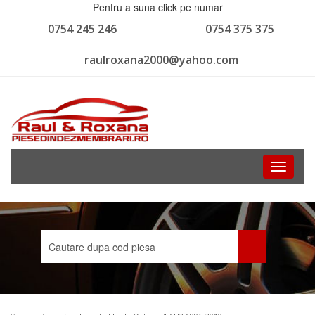
Pentru a suna click pe numar
0754 245 246
0754 375 375
raulroxana2000@yahoo.com
Toggle
navigati