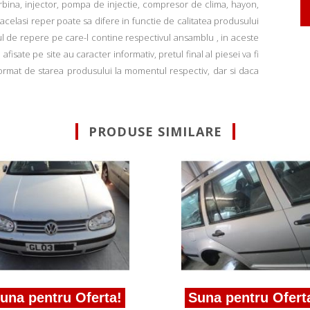
rbina, injector, pompa de injectie, compresor de clima, hayon,
u acelasi reper poate sa difere in functie de calitatea produsului
ul de repere pe care-l contine respectivul ansamblu , in aceste
fisate pe site au caracter informativ, pretul final al piesei va fi
informat de starea produsului la momentul respectiv, dar si daca
PRODUSE SIMILARE
pentru Oferta!
Suna pentru Oferta!