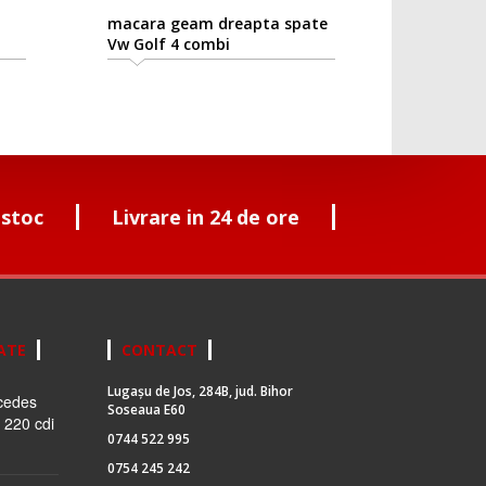
macara geam dreapta spate
Vw Golf 4 combi
 stoc
Livrare in 24 de ore
ATE
CONTACT
Lugașu de Jos, 284B, jud. Bihor
cedes
Soseaua E60
 220 cdi
0744 522 995
0754 245 242