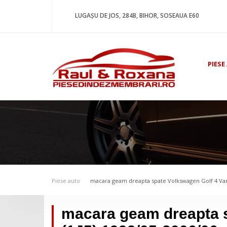
LUGAȘU DE JOS, 284B, BIHOR, SOSEAUA E60
PIESE
Piese auto
macara geam dreapta spate Volkswagen Golf 4 Vari
macara geam dreapta s