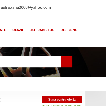
raulroxana2000@yahoo.com
ATE
OCAZII
LICHIDARI STOC
DESPRE NOI
t
Suna pentru oferta