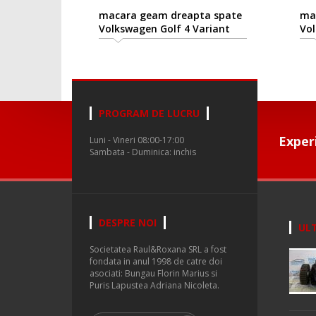
macara geam dreapta spate
macara 
Volkswagen Golf 4 Variant
Volkswag
(1J5) 1999/05-2006/06
(1J5) 19
PROGRAM DE LUCRU
Exper
Luni - Vineri 08:00-17:00
Sambata - Duminica: inchis
DESPRE NOI
ULT
Societatea Raul&Roxana SRL a fost
fondata in anul 1998 de catre doi
asociati: Bungau Florin Marius si
Puris Lapustea Adriana Nicoleta.