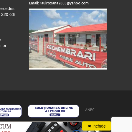
Email:
raulroxana2000@yahoo.com
Mercedes
 220 cdi
e
nter
ANPC
 stoc
despre noi
formular cerere
autentificare
contact
✖ inchide