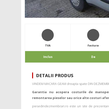
TVA
Factura
Inclus
Da
DETALII PRODUS
VINDEM MACARA GEAM dreapta spate DIN DEZMEMBR
Garantia nu acopera costurile de manope
remontarea pieselor sau orice alte costuri afe
piesedindezmembrari.ro este un site de prezentare