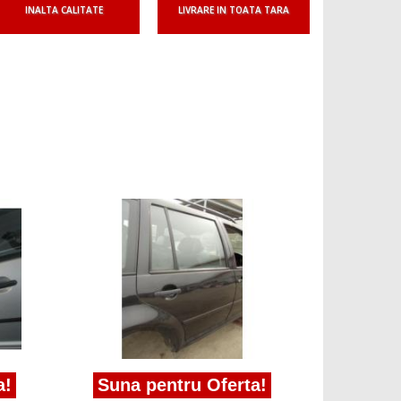
INALTA CALITATE
LIVRARE IN TOATA TARA
Suna pent
Vindem macar
dreapta spate
Suna pentru Oferta!