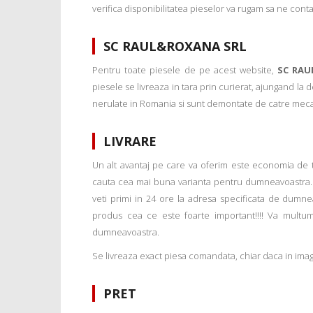
verifica disponibilitatea pieselor va rugam sa ne conta
SC RAUL&ROXANA SRL
Pentru toate piesele de pe acest website,
SC RAU
piesele se livreaza in tara prin curierat, ajungand la
nerulate in Romania si sunt demontate de catre mecanic
LIVRARE
Un alt avantaj pe care va oferim este economia de tim
cauta cea mai buna varianta pentru dumneavoastra. 
veti primi in 24 ore la adresa specificata de dumne
produs cea ce este foarte important!!!! Va multu
dumneavoastra.
Se livreaza exact piesa comandata, chiar daca in imagi
PRET