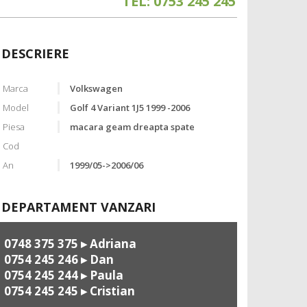
TEL: 0753 245 245
DESCRIERE
Marca
Volkswagen
Model
Golf 4 Variant 1J5 1999 -2006
Piesa
macara geam dreapta spate
Cod
An
1999/05->2006/06
DEPARTAMENT VANZARI
0748 375 375
▸ Adriana
0754 245 246
▸ Dan
0754 245 244
▸ Paula
0754 245 245
▸ Cristian