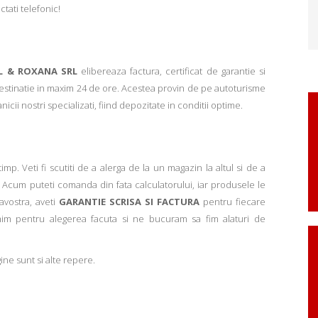
ctati telefonic!
L & ROXANA SRL
elibereaza factura, certificat de garantie si
 destinatie in maxim 24 de ore. Acestea provin de pe autoturisme
ii nostri specializati, fiind depozitate in conditii optime.
p. Veti fi scutiti de a alerga de la un magazin la altul si de a
Acum puteti comanda din fata calculatorului, iar produsele le
avostra, aveti
GARANTIE SCRISA SI FACTURA
pentru fiecare
mim pentru alegerea facuta si ne bucuram sa fim alaturi de
ne sunt si alte repere.