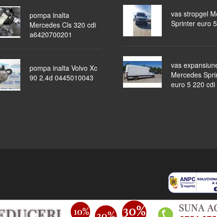
vas stropgel 
pompa inalta
Sprinter euro 5
Mercedes Cls 320 cdi
a6420700201
vas expansiun
pompa inalta Volvo Xc
Mercedes Spri
90 2.4d 0445010043
euro 5 220 cdi
piese auto
masini dezmembrate
ocazii
lichidari