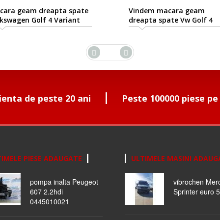
geam dreapta spate
Vindem macara geam
en Golf 4 Variant
dreapta spate Vw Golf 4
99/05-2006/06
combi
ienta de peste 20 ani
Peste 100000 piese pe
IMELE PIESE ADAUGATE
ULTIMELE MASINI ADAUG
pompa inalta Peugeot
vibrochen Mer
607 2.2hdi
Sprinter euro 5
0445010021