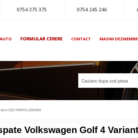
0754 375 375
0754 245 246
FORMULAR CERERE
 AUTO
CONTACT
MASINI DEZMEMBR
ant (1J5) 1999/05-2006/06
pate Volkswagen Golf 4 Varian