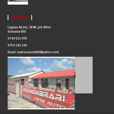
CONTACT
Lugașu de Jos, 284B, jud. Bihor
Soseaua E60
0744 522 995
0754 245 242
Email:
raulroxana2000@yahoo.com