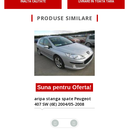
INALTA CALITATE
LIVRARE IN TOATA TARA
PRODUSE SIMILARE
Suna pentru Oferta!
aripa stanga spate Peugeot
407 SW (6E) 2004/05-2008
ta!
eot