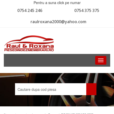
Pentru a suna click pe numar
0754 245 246
0754 375 375
raulroxana2000@yahoo.com
Toggle
navigati