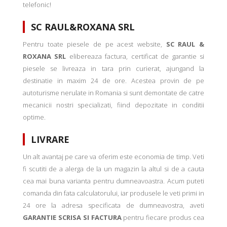
telefonic!
SC RAUL&ROXANA SRL
Pentru toate piesele de pe acest website,
SC RAUL &
ROXANA SRL
elibereaza factura, certificat de garantie si
piesele se livreaza in tara prin curierat, ajungand la
destinatie in maxim 24 de ore. Acestea provin de pe
autoturisme nerulate in Romania si sunt demontate de catre
mecanicii nostri specializati, fiind depozitate in conditii
optime.
LIVRARE
Un alt avantaj pe care va oferim este economia de timp. Veti
fi scutiti de a alerga de la un magazin la altul si de a cauta
cea mai buna varianta pentru dumneavoastra. Acum puteti
comanda din fata calculatorului, iar produsele le veti primi in
24 ore la adresa specificata de dumneavostra, aveti
GARANTIE SCRISA SI FACTURA
pentru fiecare produs cea