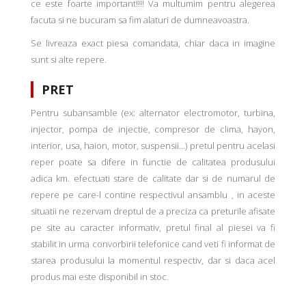
ce este foarte important!!!! Va multumim pentru alegerea
facuta si ne bucuram sa fim alaturi de dumneavoastra.
Se livreaza exact piesa comandata, chiar daca in imagine
sunt si alte repere.
PRET
Pentru subansamble (ex: alternator electromotor, turbina,
injector, pompa de injectie, compresor de clima, hayon,
interior, usa, haion, motor, suspensii...) pretul pentru acelasi
reper poate sa difere in functie de calitatea produsului
adica km. efectuati stare de calitate dar si de numarul de
repere pe care-l contine respectivul ansamblu , in aceste
situatii ne rezervam dreptul de a preciza ca preturile afisate
pe site au caracter informativ, pretul final al piesei va fi
stabilit in urma convorbirii telefonice cand veti fi informat de
starea produsului la momentul respectiv, dar si daca acel
produs mai este disponibil in stoc.