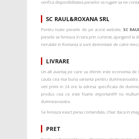
verifica disponibilitatea pieselor va rugam sa ne conta
SC RAUL&ROXANA SRL
Pentru toate piesele de pe acest website,
SC RAU
piesele se livreaza in tara prin curierat, ajungand la
nerulate in Romania si sunt demontate de catre mecanic
LIVRARE
Un alt avantaj pe care va oferim este economia de tim
cauta cea mai buna varianta pentru dumneavoastra. 
veti primi in 24 ore la adresa specificata de dumne
produs cea ce este foarte important!!!! Va multu
dumneavoastra.
Se livreaza exact piesa comandata, chiar daca in imagi
PRET