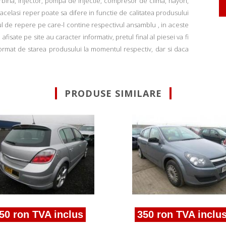
rbina, injector, pompa de injectie, compresor de clima, hayon,
u acelasi reper poate sa difere in functie de calitatea produsului
ul de repere pe care-l contine respectivul ansamblu , in aceste
fisate pe site au caracter informativ, pretul final al piesei va fi
informat de starea produsului la momentul respectiv, dar si daca
PRODUSE SIMILARE
50 ron TVA inclus
350 ron TVA inclu