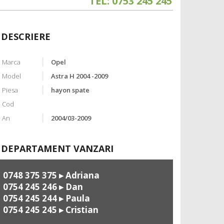
TEL: 0753 245 245
DESCRIERE
Marca
Opel
Model
Astra H 2004 -2009
Piesa
hayon spate
Cod
An
2004/03-2009
DEPARTAMENT VANZARI
0748 375 375
▸ Adriana
0754 245 246
▸ Dan
0754 245 244
▸ Paula
0754 245 245
▸ Cristian