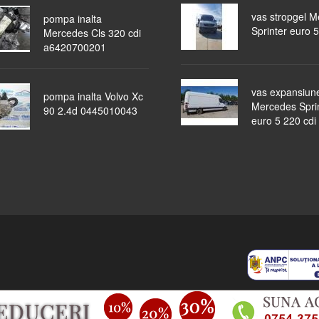
vas stropgel 
pompa inalta
Sprinter euro 5
Mercedes Cls 320 cdi
a6420700201
vas expansiun
pompa inalta Volvo Xc
Mercedes Spri
90 2.4d 0445010043
euro 5 220 cdi
piese auto
masini dezmembrate
ocazii
lichidari