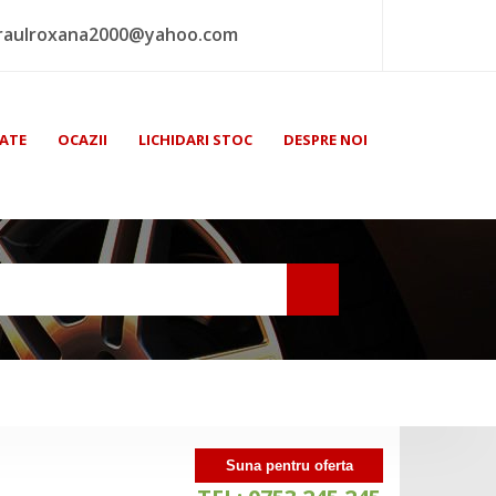
raulroxana2000@yahoo.com
ATE
OCAZII
LICHIDARI STOC
DESPRE NOI
Suna pentru oferta