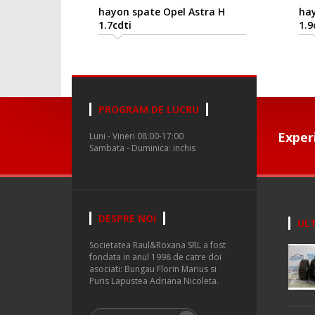
hayon spate Opel Astra H
hay
1.7cdti
1.9
PROGRAM DE LUCRU
Exper
Luni - Vineri 08:00-17:00
Sambata - Duminica: inchis
DESPRE NOI
ULT
Societatea Raul&Roxana SRL a fost
fondata in anul 1998 de catre doi
asociati: Bungau Florin Marius si
Puris Lapustea Adriana Nicoleta.