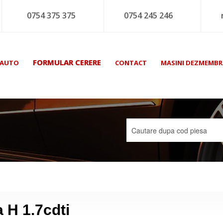
0754 375 375
0754 245 246
FORMULAR CERERE
 AUTO
CONTACT
MASINI DEZMEMBR
 H 1.7cdti