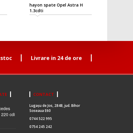
hayon spate Opel Astra H
1.3cdti
 stoc
Livrare in 24 de ore
ATE
CONTACT
Lugașu de Jos, 284B, jud. Bihor
cedes
Soseaua E60
 220 cdi
0744 522 995
0754 245 242