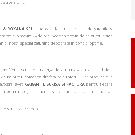
ctati telefonic!
L & ROXANA SRL
elibereaza factura, certificat de garantie si
 destinatie in maxim 24 de ore. Acestea provin de pe autoturisme
ii nostri specializati, fiind depozitate in conditii optime.
p. Veti fi scutiti de a alerga de la un magazin la altul si de a
Acum puteti comanda din fata calculatorului, iar produsele le
avostra, aveti
GARANTIE SCRISA SI FACTURA
pentru fiecare
mim pentru alegerea facuta si ne bucuram sa fim alaturi de
ne sunt si alte repere.