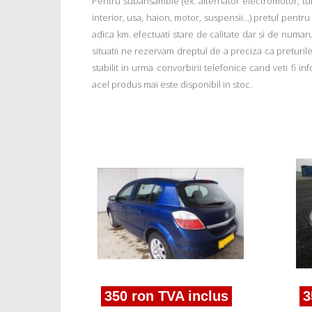
Pentru subansamble (ex: alternator electromotor, tu
interior, usa, haion, motor, suspensii...) pretul pentr
adica km. efectuati stare de calitate dar si de numar
situatii ne rezervam dreptul de a preciza ca preturile a
stabilit in urma convorbirii telefonice cand veti fi 
acel produs mai este disponibil in stoc.
nclus
tra H
350 ron TVA inclus
3