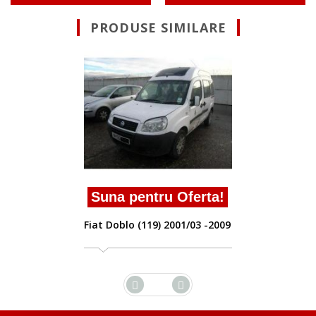
PRODUSE SIMILARE
Suna pent
Fiat Doblo (11
entru Oferta!
 (119) 2001/03 -2009