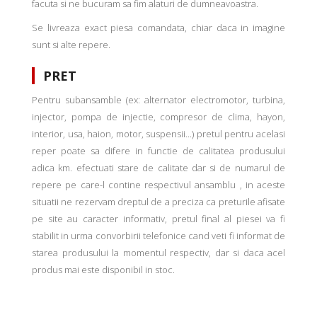
facuta si ne bucuram sa fim alaturi de dumneavoastra.
Se livreaza exact piesa comandata, chiar daca in imagine
sunt si alte repere.
PRET
Pentru subansamble (ex: alternator electromotor, turbina,
injector, pompa de injectie, compresor de clima, hayon,
interior, usa, haion, motor, suspensii...) pretul pentru acelasi
reper poate sa difere in functie de calitatea produsului
adica km. efectuati stare de calitate dar si de numarul de
repere pe care-l contine respectivul ansamblu , in aceste
situatii ne rezervam dreptul de a preciza ca preturile afisate
pe site au caracter informativ, pretul final al piesei va fi
stabilit in urma convorbirii telefonice cand veti fi informat de
starea produsului la momentul respectiv, dar si daca acel
produs mai este disponibil in stoc.