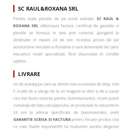
SC RAUL&ROXANA SRL
Pentru toate piesele de pe acest website,
SC RAUL &
ROXANA SRL
elibereaza factura, certificat de garantie si
piesele se livreaza in tara prin curierat, ajungand la
destinatie in maxim 24 de ore. Acestea provin de pe
autoturisme nerulate in Romania si sunt demontate de catre
mecanicii nostri specializati, fiind depozitate in conditii
optime.
LIVRARE
Un alt avantaj pe care va oferim este economia de timp. Veti
fi scutiti de a alerga de la un magazin la altul si de a cauta
cea mai buna varianta pentru dumneavoastra. Acum puteti
comanda din fata calculatorului, iar produsele le veti primi in
24 ore la adresa specificata de dumneavostra, aveti
GARANTIE SCRISA SI FACTURA
pentru fiecare produs cea
ce este foarte important!!!! Va multumim pentru alegerea