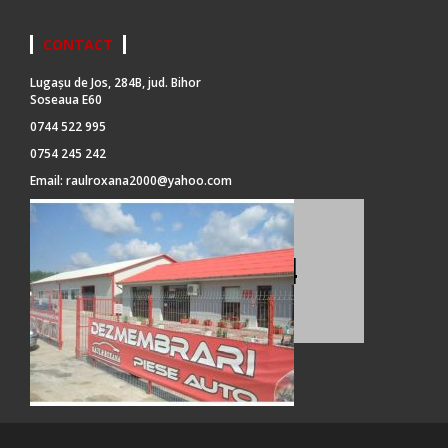
CONTACT
Lugașu de Jos, 284B, jud. Bihor
Soseaua E60
0744 522 995
0754 245 242
Email:
raulroxana2000@yahoo.com