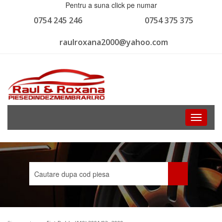
Pentru a suna click pe numar
0754 245 246
0754 375 375
raulroxana2000@yahoo.com
Toggle
navigati