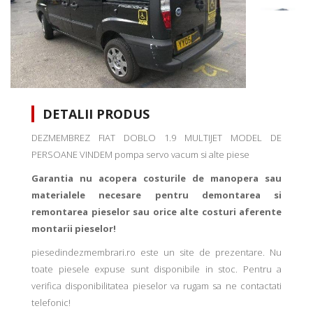
DETALII PRODUS
DEZMEMBREZ FIAT DOBLO 1.9 MULTIJET MODEL DE
PERSOANE VINDEM pompa servo vacum si alte piese
Garantia nu acopera costurile de manopera sau
materialele necesare pentru demontarea si
remontarea pieselor sau orice alte costuri aferente
montarii pieselor!
piesedindezmembrari.ro este un site de prezentare. Nu
toate piesele expuse sunt disponibile in stoc. Pentru a
verifica disponibilitatea pieselor va rugam sa ne contactati
telefonic!