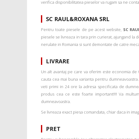
verifica disponibilitatea pieselor va rugam sa ne conta
SC RAUL&ROXANA SRL
Pentru toate piesele de pe acest website,
SC RAU
piesele se livreaza in tara prin curierat, ajungand la
nerulate in Romania si sunt demontate de catre mecanic
LIVRARE
Un alt avantaj pe care va oferim este economia de tim
cauta cea mai buna varianta pentru dumneavoastra. 
veti primi in 24 ore la adresa specificata de dumne
produs cea ce este foarte important!!!! Va multu
dumneavoastra.
Se livreaza exact piesa comandata, chiar daca in imagi
PRET