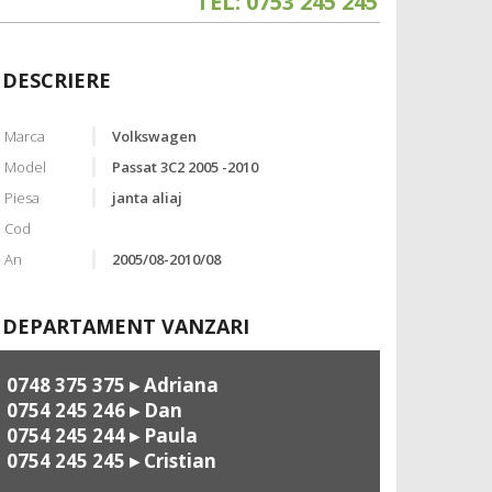
TEL: 0753 245 245
DESCRIERE
Marca
Volkswagen
Model
Passat 3C2 2005 -2010
Piesa
janta aliaj
Cod
An
2005/08-2010/08
DEPARTAMENT VANZARI
0748 375 375
▸ Adriana
0754 245 246
▸ Dan
0754 245 244
▸ Paula
0754 245 245
▸ Cristian