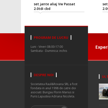
set jante aliaj Vw Passat
set
2.0tdi cbd
2.0
PROGRAM DE LUCRU
Exper
Luni - Vineri 08:00-17:00
Sambata - Duminica: inchis
DESPRE NOI
ULT
Societatea Raul&Roxana SRL a fost
fondata in anul 1998 de catre doi
asociati: Bungau Florin Marius si
Puris Lapustea Adriana Nicoleta.