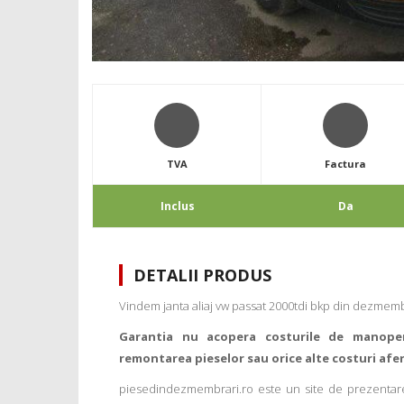
TVA
Factura
Inclus
Da
DETALII PRODUS
Vindem janta aliaj vw passat 2000tdi bkp din dezmembra
Garantia nu acopera costurile de manope
remontarea pieselor sau orice alte costuri afe
piesedindezmembrari.ro este un site de prezentare