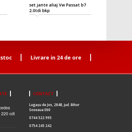
set jante aliaj Vw Passat b7
2.0tdi bkp
 stoc
Livrare in 24 de ore
ATE
CONTACT
Lugașu de Jos, 284B, jud. Bihor
cedes
Soseaua E60
 220 cdi
0744 522 995
0754 245 242