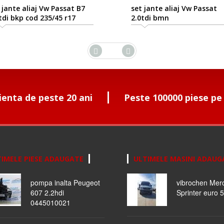
 jante aliaj Vw Passat B7
set jante aliaj Vw Passat
tdi bkp cod 235/45 r17
2.0tdi bmn
ienta de peste 20 ani
Peste 100000 piese pe
IMELE PIESE ADAUGATE
ULTIMELE MASINI ADAUG
pompa inalta Peugeot
vibrochen Mer
607 2.2hdi
Sprinter euro 5
0445010021