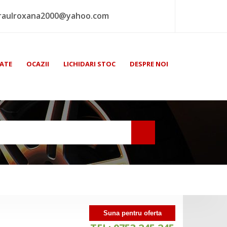
raulroxana2000@yahoo.com
ATE
OCAZII
LICHIDARI STOC
DESPRE NOI
Suna pentru oferta