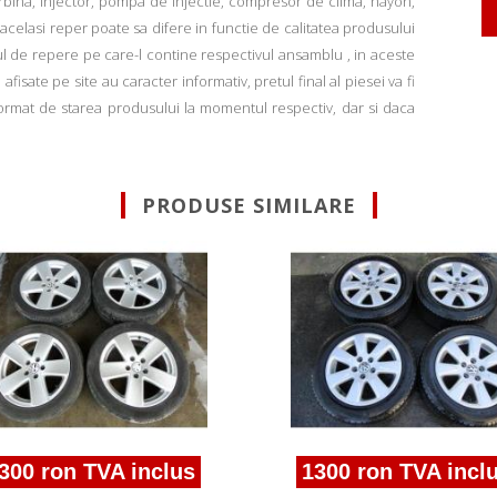
rbina, injector, pompa de injectie, compresor de clima, hayon,
u acelasi reper poate sa difere in functie de calitatea produsului
ul de repere pe care-l contine respectivul ansamblu , in aceste
fisate pe site au caracter informativ, pretul final al piesei va fi
informat de starea produsului la momentul respectiv, dar si daca
PRODUSE SIMILARE
300 ron TVA inclus
1300 ron TVA incl