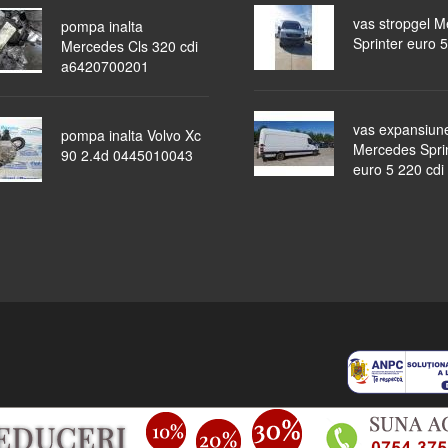
vas stropgel 
pompa inalta
Sprinter euro 5
Mercedes Cls 320 cdi
a6420700201
vas expansiun
pompa inalta Volvo Xc
Mercedes Spri
90 2.4d 0445010043
euro 5 220 cdi
piese auto
masini dezmembrate
ocazii
lichidari