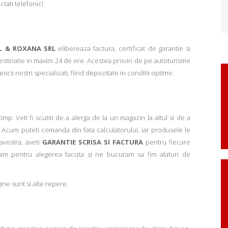
ctati telefonic!
L & ROXANA SRL
elibereaza factura, certificat de garantie si
 destinatie in maxim 24 de ore. Acestea provin de pe autoturisme
ii nostri specializati, fiind depozitate in conditii optime.
p. Veti fi scutiti de a alerga de la un magazin la altul si de a
Acum puteti comanda din fata calculatorului, iar produsele le
avostra, aveti
GARANTIE SCRISA SI FACTURA
pentru fiecare
mim pentru alegerea facuta si ne bucuram sa fim alaturi de
ne sunt si alte repere.