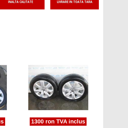
INALTA CALITATE
LIVRARE IN TOATA TARA
1200 
set jante
2.0tdi b
us
1300 ron TVA inclus