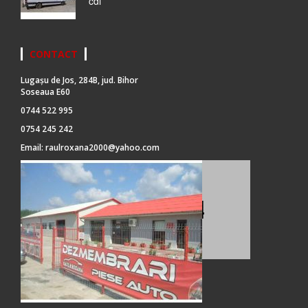
cdi
CONTACT
Lugașu de Jos, 284B, jud. Bihor
Soseaua E60
0744 522 995
0754 245 242
Email:
raulroxana2000@yahoo.com