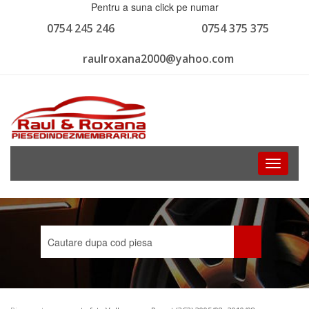
Pentru a suna click pe numar
0754 245 246
0754 375 375
raulroxana2000@yahoo.com
Toggle
navigati