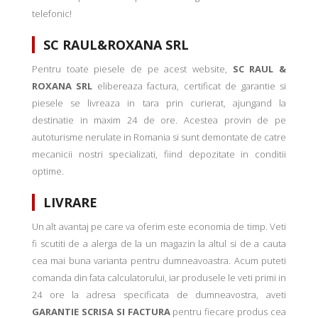
telefonic!
SC RAUL&ROXANA SRL
Pentru toate piesele de pe acest website,
SC RAUL &
ROXANA SRL
elibereaza factura, certificat de garantie si
piesele se livreaza in tara prin curierat, ajungand la
destinatie in maxim 24 de ore. Acestea provin de pe
autoturisme nerulate in Romania si sunt demontate de catre
mecanicii nostri specializati, fiind depozitate in conditii
optime.
LIVRARE
Un alt avantaj pe care va oferim este economia de timp. Veti
fi scutiti de a alerga de la un magazin la altul si de a cauta
cea mai buna varianta pentru dumneavoastra. Acum puteti
comanda din fata calculatorului, iar produsele le veti primi in
24 ore la adresa specificata de dumneavostra, aveti
GARANTIE SCRISA SI FACTURA
pentru fiecare produs cea