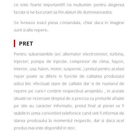
ce este foarte important!!!! Va multumim pentru alegerea
facuta si ne bucuram sa fim alaturi de dumneavoastra.
Se livreaza exact piesa comandata, chiar daca in imagine
sunt si alte repere.
PRET
Pentru subansamble (ex: alternator electromotor, turbina,
injector, pompa de injectie, compresor de clima, hayon,
interior, usa, haion, motor, suspensii...) pretul pentru acelasi
reper poate sa difere in functie de calitatea produsului
adica km. efectuati stare de calitate dar si de numarul de
repere pe care-l contine respectivul ansamblu , in aceste
situatii ne rezervam dreptul de a preciza ca preturile afisate
pe site au caracter informativ, pretul final al piesei va fi
stabilit in urma convorbirii telefonice cand veti fi informat de
starea produsului la momentul respectiv, dar si daca acel
produs mai este disponibil in stoc.