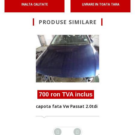
INALTA CALITATE
LIVRARE IN TOATA TARA
PRODUSE SIMILARE
Suna pentru Oferta
capota fata Vw Passat 2.0t
bkp
lus
2.0tdi