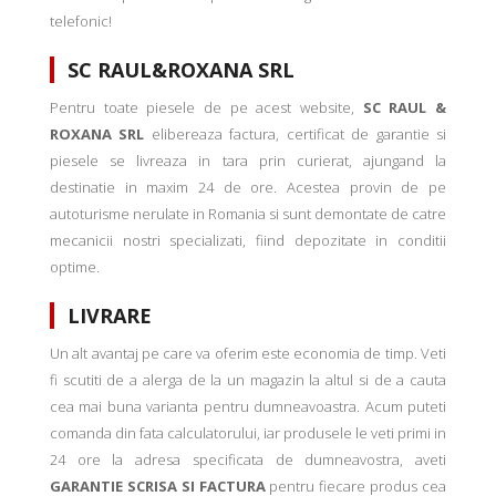
telefonic!
SC RAUL&ROXANA SRL
Pentru toate piesele de pe acest website,
SC RAUL &
ROXANA SRL
elibereaza factura, certificat de garantie si
piesele se livreaza in tara prin curierat, ajungand la
destinatie in maxim 24 de ore. Acestea provin de pe
autoturisme nerulate in Romania si sunt demontate de catre
mecanicii nostri specializati, fiind depozitate in conditii
optime.
LIVRARE
Un alt avantaj pe care va oferim este economia de timp. Veti
fi scutiti de a alerga de la un magazin la altul si de a cauta
cea mai buna varianta pentru dumneavoastra. Acum puteti
comanda din fata calculatorului, iar produsele le veti primi in
24 ore la adresa specificata de dumneavostra, aveti
GARANTIE SCRISA SI FACTURA
pentru fiecare produs cea