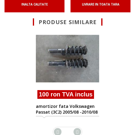
INALTA CALITATE
LIVRARE IN TOATA TARA
PRODUSE SIMILARE
100 ron TVA inclus
amortizor fata Volkswagen
Passat (3C2) 2005/08 -2010/08
s
n
/08