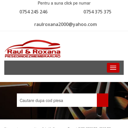
Pentru a suna click pe numar
0754 245 246
0754 375 375
raulroxana2000@yahoo.com
Toggle
navigati