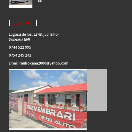
cdi
CONTACT
Lugașu de Jos, 284B, jud. Bihor
Soseaua E60
0744 522 995
0754 245 242
Email:
raulroxana2000@yahoo.com