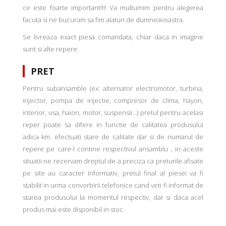
ce este foarte important!!!! Va multumim pentru alegerea
facuta si ne bucuram sa fim alaturi de dumneavoastra.
Se livreaza exact piesa comandata, chiar daca in imagine
sunt si alte repere.
PRET
Pentru subansamble (ex: alternator electromotor, turbina,
injector, pompa de injectie, compresor de clima, hayon,
interior, usa, haion, motor, suspensii...) pretul pentru acelasi
reper poate sa difere in functie de calitatea produsului
adica km. efectuati stare de calitate dar si de numarul de
repere pe care-l contine respectivul ansamblu , in aceste
situatii ne rezervam dreptul de a preciza ca preturile afisate
pe site au caracter informativ, pretul final al piesei va fi
stabilit in urma convorbirii telefonice cand veti fi informat de
starea produsului la momentul respectiv, dar si daca acel
produs mai este disponibil in stoc.