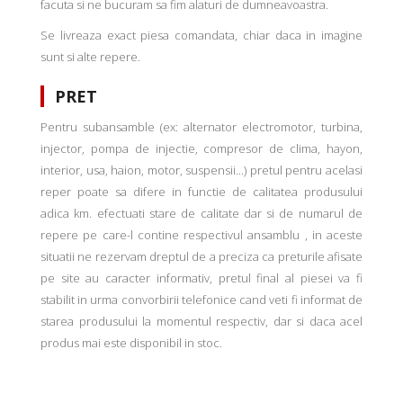
facuta si ne bucuram sa fim alaturi de dumneavoastra.
Se livreaza exact piesa comandata, chiar daca in imagine
sunt si alte repere.
PRET
Pentru subansamble (ex: alternator electromotor, turbina,
injector, pompa de injectie, compresor de clima, hayon,
interior, usa, haion, motor, suspensii...) pretul pentru acelasi
reper poate sa difere in functie de calitatea produsului
adica km. efectuati stare de calitate dar si de numarul de
repere pe care-l contine respectivul ansamblu , in aceste
situatii ne rezervam dreptul de a preciza ca preturile afisate
pe site au caracter informativ, pretul final al piesei va fi
stabilit in urma convorbirii telefonice cand veti fi informat de
starea produsului la momentul respectiv, dar si daca acel
produs mai este disponibil in stoc.