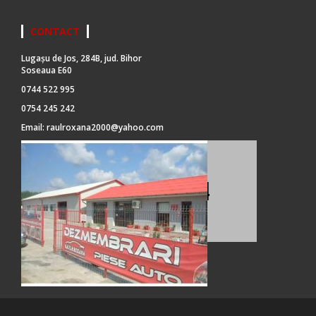
CONTACT
Lugașu de Jos, 284B, jud. Bihor
Soseaua E60
0744 522 995
0754 245 242
Email:
raulroxana2000@yahoo.com