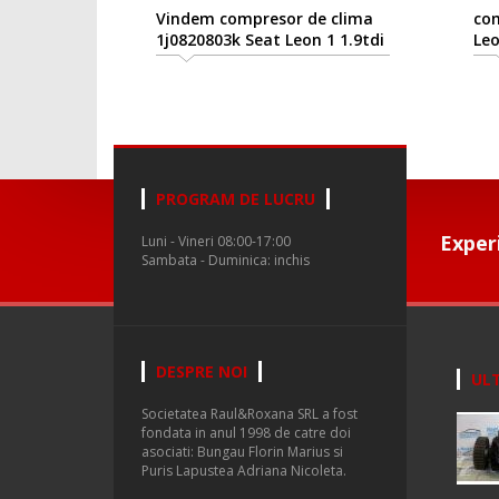
Vindem compresor de clima
com
1j0820803k Seat Leon 1 1.9tdi
Leo
asz
PROGRAM DE LUCRU
Exper
Luni - Vineri 08:00-17:00
Sambata - Duminica: inchis
DESPRE NOI
ULT
Societatea Raul&Roxana SRL a fost
fondata in anul 1998 de catre doi
asociati: Bungau Florin Marius si
Puris Lapustea Adriana Nicoleta.