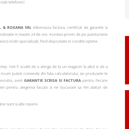
ctati telefonic!
L & ROXANA SRL
elibereaza factura, certificat de garantie si
 destinatie in maxim 24 de ore. Acestea provin de pe autoturisme
ii nostri specializati, fiind depozitate in conditii optime.
p. Veti fi scutiti de a alerga de la un magazin la altul si de a
Acum puteti comanda din fata calculatorului, iar produsele le
avostra, aveti
GARANTIE SCRISA SI FACTURA
pentru fiecare
mim pentru alegerea facuta si ne bucuram sa fim alaturi de
ne sunt si alte repere.