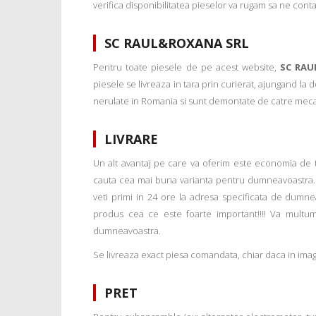
verifica disponibilitatea pieselor va rugam sa ne conta
SC RAUL&ROXANA SRL
Pentru toate piesele de pe acest website,
SC RAU
piesele se livreaza in tara prin curierat, ajungand la
nerulate in Romania si sunt demontate de catre mecanic
LIVRARE
Un alt avantaj pe care va oferim este economia de tim
cauta cea mai buna varianta pentru dumneavoastra. 
veti primi in 24 ore la adresa specificata de dumne
produs cea ce este foarte important!!!! Va multu
dumneavoastra.
Se livreaza exact piesa comandata, chiar daca in imagi
PRET