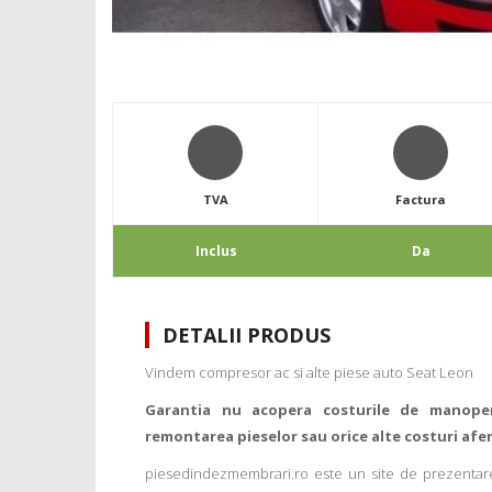
TVA
Factura
Inclus
Da
DETALII PRODUS
Vindem compresor ac si alte piese auto Seat Leon
Garantia nu acopera costurile de manope
remontarea pieselor sau orice alte costuri afe
piesedindezmembrari.ro este un site de prezentare