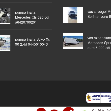
vas stropgel 
pompa inalta
Sprinter euro 5
Mercedes Cls 320 cdi
a6420700201
vas expansiun
pompa inalta Volvo Xc
Mercedes Spri
90 2.4d 0445010043
euro 5 220 cdi
piese auto
masini dezmembrate
ocazii
lichidari