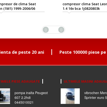
presor de clima Seat
compresor clima Seat Leo
n (1M1) 1999-2006/06
1.4 16v bca 1j0820803k
ienta de peste 20 ani
Peste 100000 piese pe
IMELE PIESE ADAUGATE
ULTIMELE MASINI ADAUG
pompa inalta Peugeot
vibrochen Mer
607 2.2hdi
Sprinter euro 5
0445010021