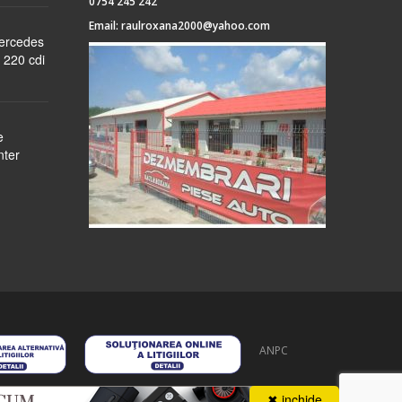
0754 245 242
Email:
raulroxana2000@yahoo.com
Mercedes
 220 cdi
e
nter
ANPC
 stoc
despre noi
formular cerere
autentificare
contact
✖ inchide