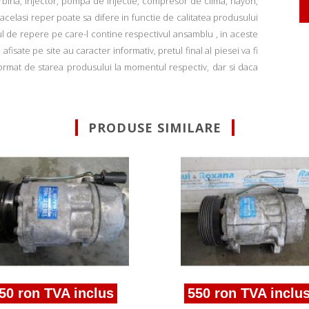
rbina, injector, pompa de injectie, compresor de clima, hayon,
u acelasi reper poate sa difere in functie de calitatea produsului
ul de repere pe care-l contine respectivul ansamblu , in aceste
fisate pe site au caracter informativ, pretul final al piesei va fi
informat de starea produsului la momentul respectiv, dar si daca
PRODUSE SIMILARE
50 ron TVA inclus
550 ron TVA inclu