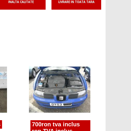
INALTA CALITATE
LIVRARE IN TOATA TARA
700ro
ron T
compreso
Leon (1M
s
700ron tva inclus