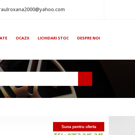
raulroxana2000@yahoo.com
ATE
OCAZII
LICHIDARI STOC
DESPRE NOI
Suna pentru oferta