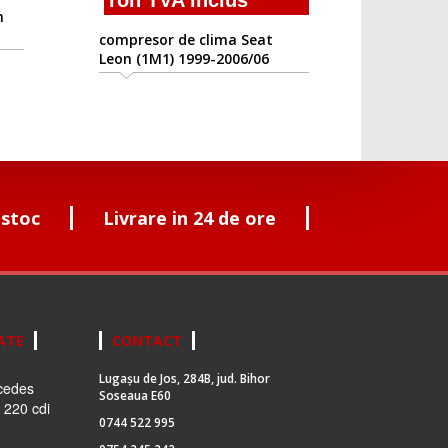
ron TVA inclus
n
compresor de clima Seat
Leon (1M1) 1999-2006/06
 stoc
Livrare in 24 de ore
ATE
CONTACT
Lugașu de Jos, 284B, jud. Bihor
cedes
Soseaua E60
 220 cdi
0744 522 995