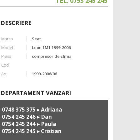
TEL: 0753 245 245
DESCRIERE
Marca
Seat
Model
Leon 1M1 1999-2006
Piesa
compresor de clima
Cod
An
1999-2006/06
DEPARTAMENT VANZARI
0748 375 375
▸ Adriana
0754 245 246
▸ Dan
0754 245 244
▸ Paula
0754 245 245
▸ Cristian