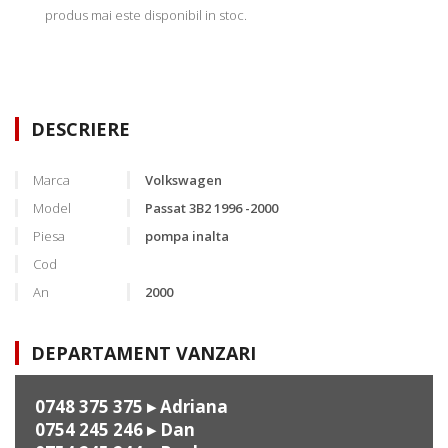
produs mai este disponibil in stoc.
DESCRIERE
Marca
Volkswagen
Model
Passat 3B2 1996 -2000
Piesa
pompa inalta
Cod
An
2000
DEPARTAMENT VANZARI
0748 375 375
▸ Adriana
0754 245 246
▸ Dan