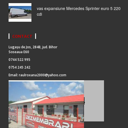
vas expansiune Mercedes Sprinter euro 5 220
cdi
CONTACT
Lugașu de Jos, 284B, jud. Bihor
Soseaua E60
0744 522 995
0754 245 242
Email:
raulroxana2000@yahoo.com