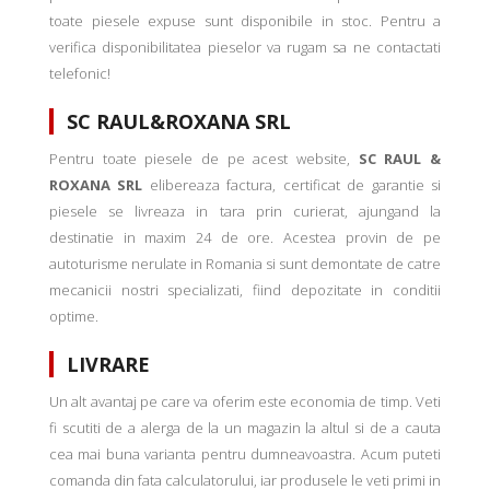
toate piesele expuse sunt disponibile in stoc. Pentru a
verifica disponibilitatea pieselor va rugam sa ne contactati
telefonic!
SC RAUL&ROXANA SRL
Pentru toate piesele de pe acest website,
SC RAUL &
ROXANA SRL
elibereaza factura, certificat de garantie si
piesele se livreaza in tara prin curierat, ajungand la
destinatie in maxim 24 de ore. Acestea provin de pe
autoturisme nerulate in Romania si sunt demontate de catre
mecanicii nostri specializati, fiind depozitate in conditii
optime.
LIVRARE
Un alt avantaj pe care va oferim este economia de timp. Veti
fi scutiti de a alerga de la un magazin la altul si de a cauta
cea mai buna varianta pentru dumneavoastra. Acum puteti
comanda din fata calculatorului, iar produsele le veti primi in