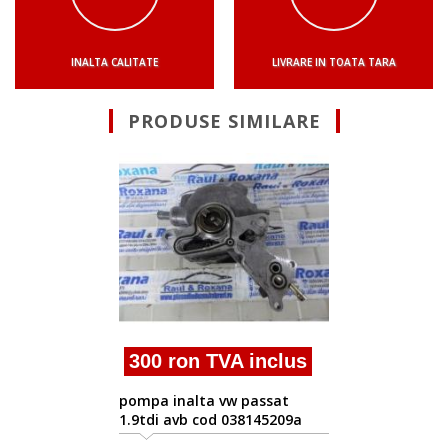
INALTA CALITATE
LIVRARE IN TOATA TARA
PRODUSE SIMILARE
300 ron TVA inc
pompa inalta vw passa
1.9tdi atj cod 03814520
inclus
assat
145209a