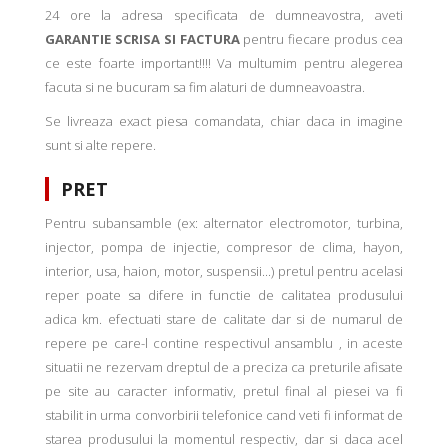
24 ore la adresa specificata de dumneavostra, aveti
GARANTIE SCRISA SI FACTURA
pentru fiecare produs cea
ce este foarte important!!!! Va multumim pentru alegerea
facuta si ne bucuram sa fim alaturi de dumneavoastra.
Se livreaza exact piesa comandata, chiar daca in imagine
sunt si alte repere.
PRET
Pentru subansamble (ex: alternator electromotor, turbina,
injector, pompa de injectie, compresor de clima, hayon,
interior, usa, haion, motor, suspensii...) pretul pentru acelasi
reper poate sa difere in functie de calitatea produsului
adica km. efectuati stare de calitate dar si de numarul de
repere pe care-l contine respectivul ansamblu , in aceste
situatii ne rezervam dreptul de a preciza ca preturile afisate
pe site au caracter informativ, pretul final al piesei va fi
stabilit in urma convorbirii telefonice cand veti fi informat de
starea produsului la momentul respectiv, dar si daca acel