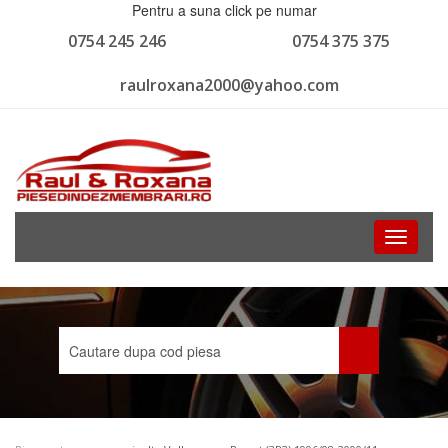
Pentru a suna click pe numar
0754 245 246
0754 375 375
raulroxana2000@yahoo.com
Toggle
navigati