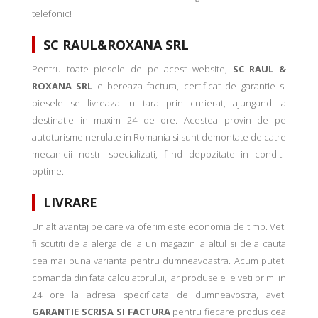
telefonic!
SC RAUL&ROXANA SRL
Pentru toate piesele de pe acest website,
SC RAUL &
ROXANA SRL
elibereaza factura, certificat de garantie si
piesele se livreaza in tara prin curierat, ajungand la
destinatie in maxim 24 de ore. Acestea provin de pe
autoturisme nerulate in Romania si sunt demontate de catre
mecanicii nostri specializati, fiind depozitate in conditii
optime.
LIVRARE
Un alt avantaj pe care va oferim este economia de timp. Veti
fi scutiti de a alerga de la un magazin la altul si de a cauta
cea mai buna varianta pentru dumneavoastra. Acum puteti
comanda din fata calculatorului, iar produsele le veti primi in
24 ore la adresa specificata de dumneavostra, aveti
GARANTIE SCRISA SI FACTURA
pentru fiecare produs cea