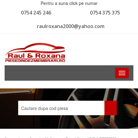
Pentru a suna click pe numar
0754 245 246
0754 375 375
raulroxana2000@yahoo.com
Toggle
navigati