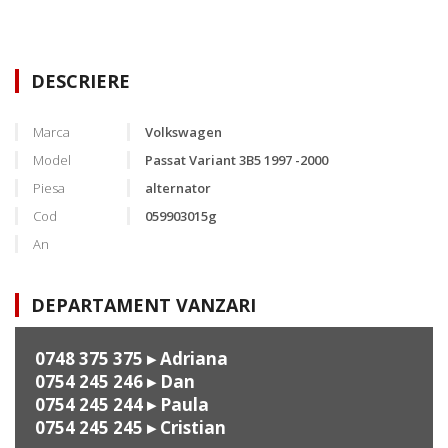
DESCRIERE
Marca
Volkswagen
Model
Passat Variant 3B5 1997 -2000
Piesa
alternator
Cod
059903015g
An
DEPARTAMENT VANZARI
0748 375 375
▸ Adriana
0754 245 246
▸ Dan
0754 245 244
▸ Paula
0754 245 245
▸ Cristian