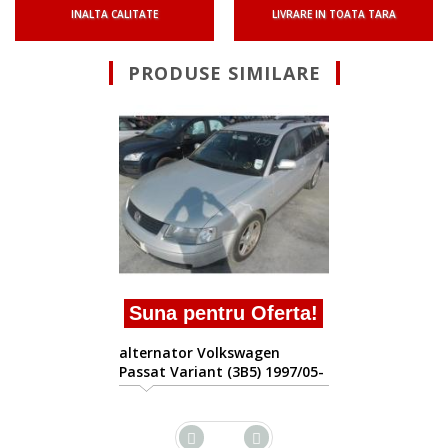
INALTA CALITATE
LIVRARE IN TOATA TARA
PRODUSE SIMILARE
Suna pent
alternator Vo
Passat Variant
2000/11
entru Oferta!
r Volkswagen
riant (3B5) 1997/05-