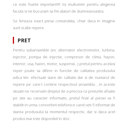
ce este foarte important!!!! Va multumim pentru alegerea
facuta si ne bucuram sa fim alaturi de dumneavoastra.
Se livreaza exact piesa comandata, chiar daca in imagine
sunt si alte repere.
PRET
Pentru subansamble (ex: alternator electromotor, turbina,
injector, pompa de injectie, compresor de clima, hayon,
interior, usa, haion, motor, suspensii...) pretul pentru acelasi
reper poate sa difere in functie de calitatea produsului
adica km. efectuati stare de calitate dar si de numarul de
repere pe care-l contine respectivul ansamblu , in aceste
situatii ne rezervam dreptul de a preciza ca preturile afisate
pe site au caracter informativ, pretul final al piesei va fi
stabilit in urma convorbirii telefonice cand veti fi informat de
starea produsului la momentul respectiv, dar si daca acel
produs mai este disponibil in stoc.